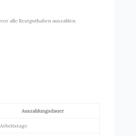
uvor alle Restguthaben auszahlen.
Auszahlungsdauer
 Arbeitstage