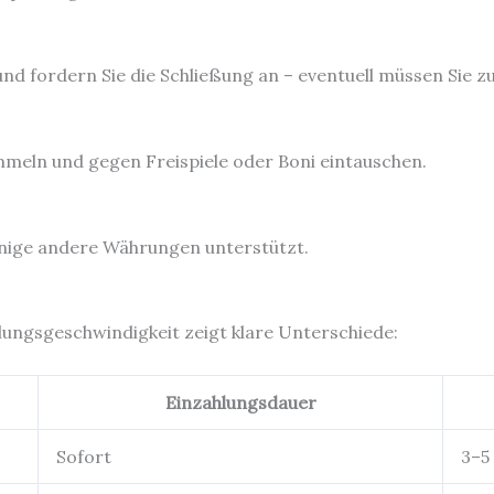
und fordern Sie die Schließung an – eventuell müssen Sie z
mmeln und gegen Freispiele oder Boni eintauschen.
nige andere Währungen unterstützt.
lungsgeschwindigkeit zeigt klare Unterschiede:
Einzahlungsdauer
Sofort
3–5