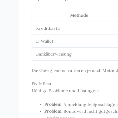
Methode
Kreditkarte
E-Wallet
Banküberweisung
Die Obergrenzen variieren je nach Methode
Fix It Fast
Häufige Probleme und Lösungen:
Problem:
Anmeldung fehlgeschlagen
Problem:
Bonus wird nicht gutgesch
Kundenservice.