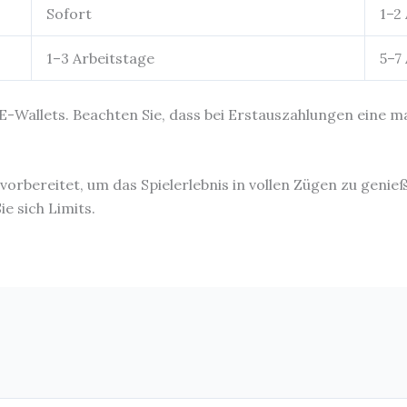
Sofort
1–2
1–3 Arbeitstage
5–7
-Wallets. Beachten Sie, dass bei Erstauszahlungen eine man
vorbereitet, um das Spielerlebnis in vollen Zügen zu genie
e sich Limits.