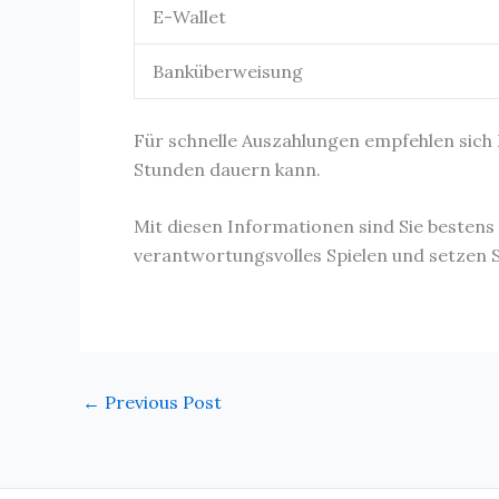
E-Wallet
Banküberweisung
Für schnelle Auszahlungen empfehlen sich E
Stunden dauern kann.
Mit diesen Informationen sind Sie bestens 
verantwortungsvolles Spielen und setzen Si
←
Previous Post