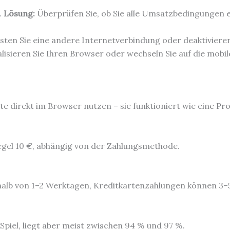
.
Lösung:
Überprüfen Sie, ob Sie alle Umsatzbedingungen er
sten Sie eine andere Internetverbindung oder deaktivieren
lisieren Sie Ihren Browser oder wechseln Sie auf die mobil
te direkt im Browser nutzen – sie funktioniert wie eine P
Regel 10 €, abhängig von der Zahlungsmethode.
halb von 1–2 Werktagen, Kreditkartenzahlungen können 3–
 Spiel, liegt aber meist zwischen 94 % und 97 %.