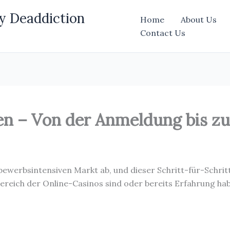
y Deaddiction
Home
About Us
Contact Us
den – Von der Anmeldung bis z
bewerbsintensiven Markt ab, und dieser Schritt-für-Schritt
Bereich der Online-Casinos sind oder bereits Erfahrung ha