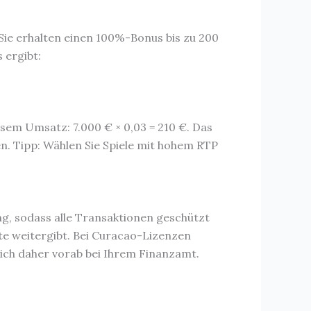
ie erhalten einen 100%-Bonus bis zu 200
 ergibt:
esem Umsatz: 7.000 € × 0,03 = 210 €. Das
en. Tipp: Wählen Sie Spiele mit hohem RTP
ng, sodass alle Transaktionen geschützt
tte weitergibt. Bei Curacao-Lizenzen
sich daher vorab bei Ihrem Finanzamt.