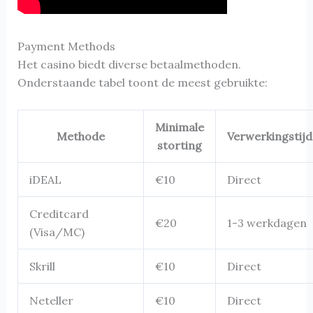
Payment Methods
Het casino biedt diverse betaalmethoden.
Onderstaande tabel toont de meest gebruikte:
Minimale
Methode
Verwerkingstijd
storting
iDEAL
€10
Direct
Creditcard
€20
1-3 werkdagen
(Visa/MC)
Skrill
€10
Direct
Neteller
€10
Direct