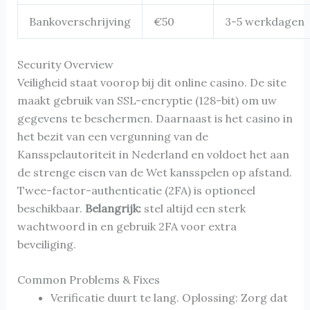
Bankoverschrijving
€50
3-5 werkdagen
Security Overview
Veiligheid staat voorop bij dit online casino. De site
maakt gebruik van SSL-encryptie (128-bit) om uw
gegevens te beschermen. Daarnaast is het casino in
het bezit van een vergunning van de
Kansspelautoriteit in Nederland en voldoet het aan
de strenge eisen van de Wet kansspelen op afstand.
Twee-factor-authenticatie (2FA) is optioneel
beschikbaar.
Belangrijk:
stel altijd een sterk
wachtwoord in en gebruik 2FA voor extra
beveiliging.
Common Problems & Fixes
Verificatie duurt te lang. Oplossing: Zorg dat