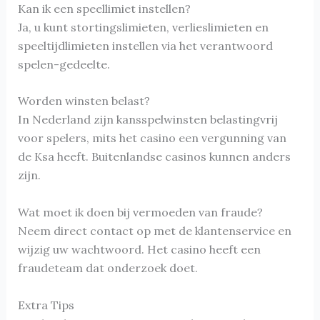
Kan ik een speellimiet instellen?
Ja, u kunt stortingslimieten, verlieslimieten en
speeltijdlimieten instellen via het verantwoord
spelen-gedeelte.
Worden winsten belast?
In Nederland zijn kansspelwinsten belastingvrij
voor spelers, mits het casino een vergunning van
de Ksa heeft. Buitenlandse casinos kunnen anders
zijn.
Wat moet ik doen bij vermoeden van fraude?
Neem direct contact op met de klantenservice en
wijzig uw wachtwoord. Het casino heeft een
fraudeteam dat onderzoek doet.
Extra Tips