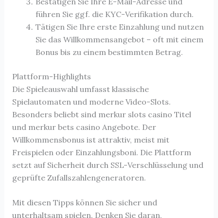
Bestätigen Sie Ihre E-Mail-Adresse und
führen Sie ggf. die KYC-Verifikation durch.
Tätigen Sie Ihre erste Einzahlung und nutzen
Sie das Willkommensangebot – oft mit einem
Bonus bis zu einem bestimmten Betrag.
Plattform-Highlights
Die Spieleauswahl umfasst klassische
Spielautomaten und moderne Video-Slots.
Besonders beliebt sind merkur slots casino Titel
und merkur bets casino Angebote. Der
Willkommensbonus ist attraktiv, meist mit
Freispielen oder Einzahlungsboni. Die Plattform
setzt auf Sicherheit durch SSL-Verschlüsselung und
geprüfte Zufallszahlengeneratoren.
Mit diesen Tipps können Sie sicher und
unterhaltsam spielen. Denken Sie daran,