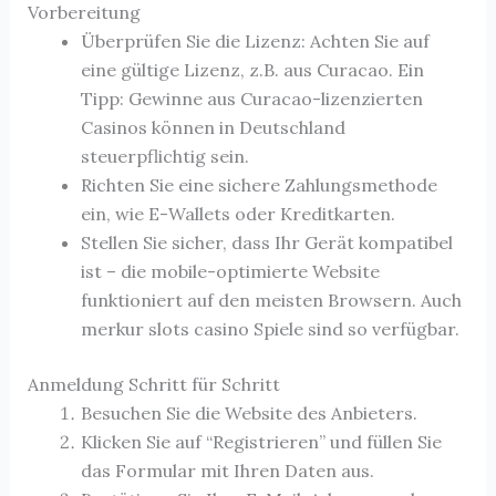
Vorbereitung
Überprüfen Sie die Lizenz: Achten Sie auf
eine gültige Lizenz, z.B. aus Curacao. Ein
Tipp: Gewinne aus Curacao-lizenzierten
Casinos können in Deutschland
steuerpflichtig sein.
Richten Sie eine sichere Zahlungsmethode
ein, wie E-Wallets oder Kreditkarten.
Stellen Sie sicher, dass Ihr Gerät kompatibel
ist – die mobile-optimierte Website
funktioniert auf den meisten Browsern. Auch
merkur slots casino Spiele sind so verfügbar.
Anmeldung Schritt für Schritt
Besuchen Sie die Website des Anbieters.
Klicken Sie auf “Registrieren” und füllen Sie
das Formular mit Ihren Daten aus.