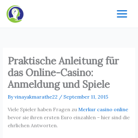
Skip
to
content
Praktische Anleitung für
das Online-Casino:
Anmeldung und Spiele
By
vinayakmarathe22
/
September 11, 2015
Viele Spieler haben Fragen zu
Merkur casino online
bevor sie ihren ersten Euro einzahlen – hier sind die
ehrlichen Antworten.