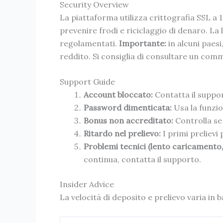
Security Overview
La piattaforma utilizza crittografia SSL a 1
prevenire frodi e riciclaggio di denaro. L
regolamentati.
Importante:
in alcuni paes
reddito. Si consiglia di consultare un comm
Support Guide
Account bloccato:
Contatta il suppor
Password dimenticata:
Usa la funzio
Bonus non accreditato:
Controlla se 
Ritardo nel prelievo:
I primi prelievi 
Problemi tecnici (lento caricamento,
continua, contatta il supporto.
Insider Advice
La velocità di deposito e prelievo varia in