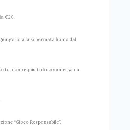
da €20.
aggiungerlo alla schermata home dal
orto, con requisiti di scommessa da
.
sezione “Gioco Responsabile”.