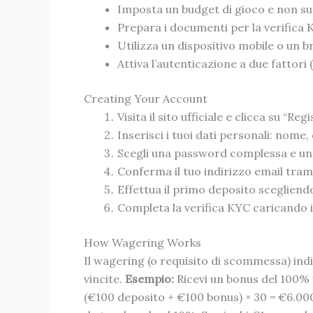
Imposta un budget di gioco e non su
Prepara i documenti per la verifica K
Utilizza un dispositivo mobile o un
Attiva l’autenticazione a due fattori
Creating Your Account
Visita il sito ufficiale e clicca su “Regi
Inserisci i tuoi dati personali: nome, 
Scegli una password complessa e un
Conferma il tuo indirizzo email tramite
Effettua il primo deposito sceglien
Completa la verifica KYC caricando i
How Wagering Works
Il wagering (o requisito di scommessa) indi
vincite.
Esempio:
Ricevi un bonus del 100% f
(€100 deposito + €100 bonus) × 30 = €6.000