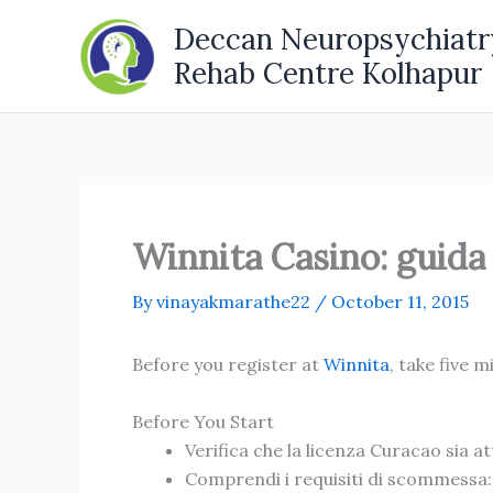
Skip
Deccan Neuropsychiatr
to
Rehab Centre Kolhapur
content
Winnita Casino: guida 
By
vinayakmarathe22
/
October 11, 2015
Before you register at
Winnita
, take five 
Before You Start
Verifica che la licenza Curacao sia a
Comprendi i requisiti di scommessa: 