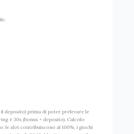
le.
il deposito) prima di poter prelevare le
ing è 30x (bonus + deposito). Calcolo:
le slot contribuiscono al 100%, i giochi