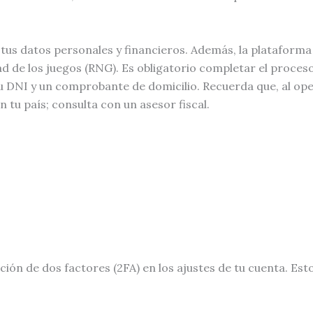
r tus datos personales y financieros. Además, la plataform
dad de los juegos (RNG). Es obligatorio completar el proc
u DNI y un comprobante de domicilio. Recuerda que, al oper
 tu país; consulta con un asesor fiscal.
ción de dos factores (2FA) en los ajustes de tu cuenta. Es