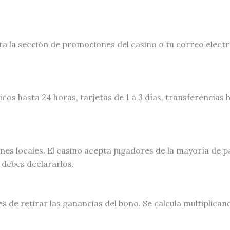
 la sección de promociones del casino o tu correo electrón
s hasta 24 horas, tarjetas de 1 a 3 días, transferencias 
nes locales. El casino acepta jugadores de la mayoría de paí
 debes declararlos.
s de retirar las ganancias del bono. Se calcula multiplica