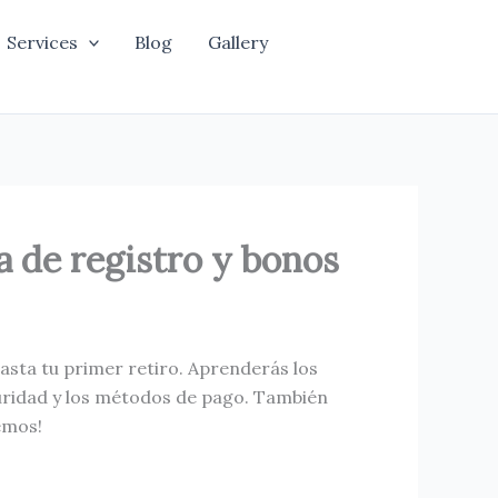
Services
Blog
Gallery
 de registro y bonos
hasta tu primer retiro. Aprenderás los
eguridad y los métodos de pago. También
emos!