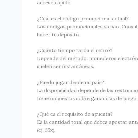
acceso rápido.
¿Cuál es el código promocional actual?
Los códigos promocionales varían. Consulta
hacer tu depósito.
¿Cuánto tiempo tarda el retiro?
Depende del método: monederos electrónico
suelen ser instantáneas.
¿Puedo jugar desde mi país?
La disponibilidad depende de las restriccio
tiene impuestos sobre ganancias de juego,
¿Qué es el requisito de apuesta?
Es la cantidad total que debes apostar ante
(ej. 35x).