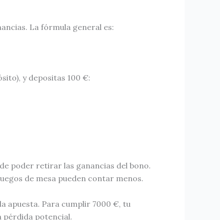
ancias. La fórmula general es:
ito), y depositas 100 €:
de poder retirar las ganancias del bono.
s juegos de mesa pueden contar menos.
 apuesta. Para cumplir 7000 €, tu
a pérdida potencial.