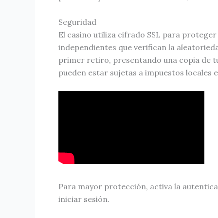
Seguridad
El casino utiliza cifrado SSL para protege
independientes que verifican la aleatorie
primer retiro, presentando una copia de t
pueden estar sujetas a impuestos locales en
Para mayor protección, activa la autentica
iniciar sesión.