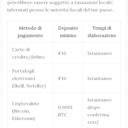
potrebbero essere soggette a tassazione locale;
informati presso le autorità fiscali del tuo paese.
Metodo di
Deposito
Tempi di
pagamento
minimo
elaborazione
Carte di
€10
Istantaneo
credito/debito
Portafogli
elettronici
€10
Istantaneo
(Skrill, Neteller)
Istantaneo
Criptovalute
0.0001
(dopo
(Bitcoin,
BTC
conferma
Ethereum)
rete)