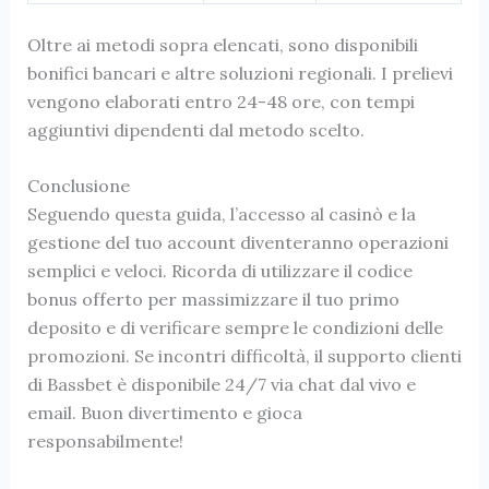
Oltre ai metodi sopra elencati, sono disponibili
bonifici bancari e altre soluzioni regionali. I prelievi
vengono elaborati entro 24-48 ore, con tempi
aggiuntivi dipendenti dal metodo scelto.
Conclusione
Seguendo questa guida, l’accesso al casinò e la
gestione del tuo account diventeranno operazioni
semplici e veloci. Ricorda di utilizzare il codice
bonus offerto per massimizzare il tuo primo
deposito e di verificare sempre le condizioni delle
promozioni. Se incontri difficoltà, il supporto clienti
di Bassbet è disponibile 24/7 via chat dal vivo e
email. Buon divertimento e gioca
responsabilmente!