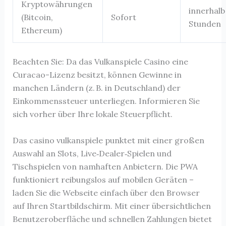
Kryptowährungen
innerhalb
(Bitcoin,
Sofort
Stunden
Ethereum)
Beachten Sie: Da das Vulkanspiele Casino eine
Curacao-Lizenz besitzt, können Gewinne in
manchen Ländern (z. B. in Deutschland) der
Einkommenssteuer unterliegen. Informieren Sie
sich vorher über Ihre lokale Steuerpflicht.
Das casino vulkanspiele punktet mit einer großen
Auswahl an Slots, Live‑Dealer‑Spielen und
Tischspielen von namhaften Anbietern. Die PWA
funktioniert reibungslos auf mobilen Geräten –
laden Sie die Webseite einfach über den Browser
auf Ihren Startbildschirm. Mit einer übersichtlichen
Benutzeroberfläche und schnellen Zahlungen bietet