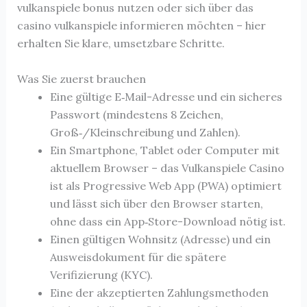
vulkanspiele bonus nutzen oder sich über das
casino vulkanspiele informieren möchten – hier
erhalten Sie klare, umsetzbare Schritte.
Was Sie zuerst brauchen
Eine gültige E‑Mail-Adresse und ein sicheres
Passwort (mindestens 8 Zeichen,
Groß‑/Kleinschreibung und Zahlen).
Ein Smartphone, Tablet oder Computer mit
aktuellem Browser – das Vulkanspiele Casino
ist als Progressive Web App (PWA) optimiert
und lässt sich über den Browser starten,
ohne dass ein App‑Store-Download nötig ist.
Einen gültigen Wohnsitz (Adresse) und ein
Ausweisdokument für die spätere
Verifizierung (KYC).
Eine der akzeptierten Zahlungsmethoden