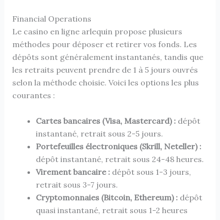
Financial Operations
Le casino en ligne arlequin propose plusieurs
méthodes pour déposer et retirer vos fonds. Les
dépôts sont généralement instantanés, tandis que
les retraits peuvent prendre de 1 à 5 jours ouvrés
selon la méthode choisie. Voici les options les plus
courantes :
Cartes bancaires (Visa, Mastercard) :
dépôt
instantané, retrait sous 2-5 jours.
Portefeuilles électroniques (Skrill, Neteller) :
dépôt instantané, retrait sous 24-48 heures.
Virement bancaire :
dépôt sous 1-3 jours,
retrait sous 3-7 jours.
Cryptomonnaies (Bitcoin, Ethereum) :
dépôt
quasi instantané, retrait sous 1-2 heures