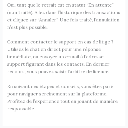
Oui, tant que le retrait est en statut “En attente”
(non traité). Allez dans l’historique des transactions
et cliquez sur “Annuler”. Une fois traité, l’annulation
n’est plus possible.
Comment contacter le support en cas de litige ?
Utilisez le chat en direct pour une réponse
immédiate, ou envoyez un e-mail à l’adresse
support figurant dans les contacts. En dernier
recours, vous pouvez saisir l’arbitre de licence.
En suivant ces étapes et conseils, vous êtes paré
pour naviguer sereinement sur la plateforme.
Profitez de l’expérience tout en jouant de manière
responsable.