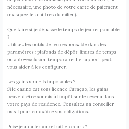
nécessaire, une photo de votre carte de paiement
(masquez les chiffres du milieu).
Que faire si je dépasse le temps de jeu responsable
?
Utilisez les outils de jeu responsable dans les
paramètres : plafonds de dépôt, limites de temps
ou auto-exclusion temporaire. Le support peut
vous aider à les configurer.
Les gains sont-ils imposables ?
Si le casino est sous licence Curaçao, les gains
peuvent être soumis à l’impôt sur le revenu dans
votre pays de résidence. Consultez un conseiller
fiscal pour connaître vos obligations.
Puis-je annuler un retrait en cours ?