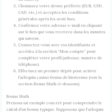
Choisissez votre devise préférée (EUR, USD,
CAD, etc.) et acceptez les conditions
générales après les avoir lues.
Confirmez votre adresse e-mail en cliquant
sur le lien que vous recevrez dans les minutes
qui suivent.
Connectez-vous avec vos identifiants et
accédez à la section “Mon compte” pour
compléter votre profil (adresse, numéro de
téléphone).
Effectuez un premier dépôt pour activer
l’arlequin casino bonus de bienvenue (voir la
section Bonus Math ci-dessous).
Bonus Math
Prenons un exemple concret pour comprendre le
calcul d’un bonus typique. Supposons que l’arlequin