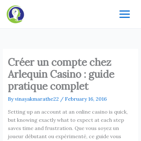
Skip
to
content
Créer un compte chez
Arlequin Casino : guide
pratique complet
By
vinayakmarathe22
/
February 16, 2016
Setting up an account at an online casino is quick,
but knowing exactly what to expect at each step
saves time and frustration. Que vous soyez un
joueur débutant ou expérimenté, ce guide vous