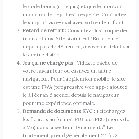
le code bonus (si requis) et que le montant
minimum de dépôt est respecté. Contactez
le support via e-mail avec votre identifiant.
Retard de retrait :
Consultez l’historique des
transactions. Si le statut est “En attente”
depuis plus de 48 heures, ouvrez un ticket via
le centre d’aide.
Jeu qui ne charge pas :
Videz le cache de
votre navigateur ou essayez un autre
navigateur. Pour l’application mobile, le site
est une PWA (progressive web app) : ajoutez-
le à l’écran d’accueil depuis le navigateur
pour une expérience optimale.
Demande de documents KYC :
Téléchargez
les fichiers au format PDF ou JPEG (moins de
5 Mo) dans la section “Documents”. Le
traitement prend généralement 24 à 72