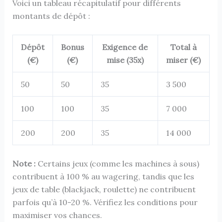
Voici un tableau récapitulatif pour différents
montants de dépôt :
Dépôt
Bonus
Exigence de
Total à
(€)
(€)
mise (35x)
miser (€)
50
50
35
3 500
100
100
35
7 000
200
200
35
14 000
Note :
Certains jeux (comme les machines à sous)
contribuent à 100 % au wagering, tandis que les
jeux de table (blackjack, roulette) ne contribuent
parfois qu’à 10-20 %. Vérifiez les conditions pour
maximiser vos chances.