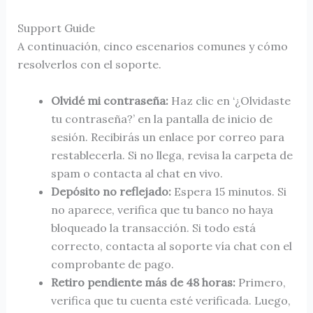
Support Guide
A continuación, cinco escenarios comunes y cómo
resolverlos con el soporte.
Olvidé mi contraseña:
Haz clic en ‘¿Olvidaste
tu contraseña?’ en la pantalla de inicio de
sesión. Recibirás un enlace por correo para
restablecerla. Si no llega, revisa la carpeta de
spam o contacta al chat en vivo.
Depósito no reflejado:
Espera 15 minutos. Si
no aparece, verifica que tu banco no haya
bloqueado la transacción. Si todo está
correcto, contacta al soporte vía chat con el
comprobante de pago.
Retiro pendiente más de 48 horas:
Primero,
verifica que tu cuenta esté verificada. Luego,