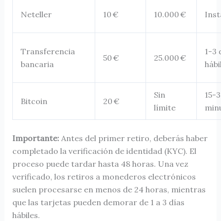
Neteller
10 €
10.000 €
Ins
Transferencia
1-3 
50 €
25.000 €
bancaria
hábi
Sin
15-
Bitcoin
20 €
límite
min
Importante:
Antes del primer retiro, deberás haber
completado la verificación de identidad (KYC). El
proceso puede tardar hasta 48 horas. Una vez
verificado, los retiros a monederos electrónicos
suelen procesarse en menos de 24 horas, mientras
que las tarjetas pueden demorar de 1 a 3 días
hábiles.