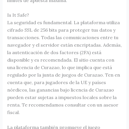
límites de apuesta máxima.
Is It Safe?
La seguridad es fundamental. La plataforma utiliza
cifrado SSL de 256 bits para proteger tus datos y
transacciones. Todas las comunicaciones entre tu
navegador y el servidor están encriptadas. Además,
la autenticación de dos factores (2FA) está
disponible y es recomendada. El sitio cuenta con
una licencia de Curazao, lo que implica que está
regulado por la junta de juegos de Curazao. Ten en
cuenta que, para jugadores de la UE y países
nórdicos, las ganancias bajo licencia de Curazao
pueden estar sujetas a impuestos locales sobre la
renta. Te recomendamos consultar con un asesor
fiscal.
La plataforma también promueve el juego