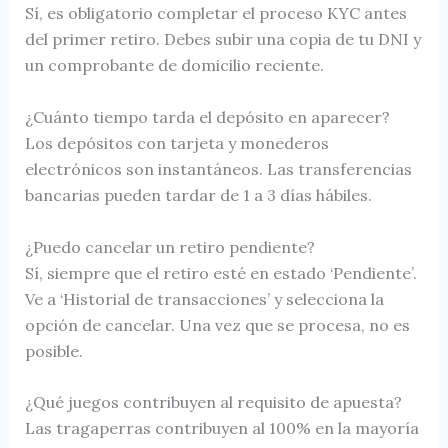
Sí, es obligatorio completar el proceso KYC antes
del primer retiro. Debes subir una copia de tu DNI y
un comprobante de domicilio reciente.
¿Cuánto tiempo tarda el depósito en aparecer?
Los depósitos con tarjeta y monederos
electrónicos son instantáneos. Las transferencias
bancarias pueden tardar de 1 a 3 días hábiles.
¿Puedo cancelar un retiro pendiente?
Sí, siempre que el retiro esté en estado ‘Pendiente’.
Ve a ‘Historial de transacciones’ y selecciona la
opción de cancelar. Una vez que se procesa, no es
posible.
¿Qué juegos contribuyen al requisito de apuesta?
Las tragaperras contribuyen al 100% en la mayoría