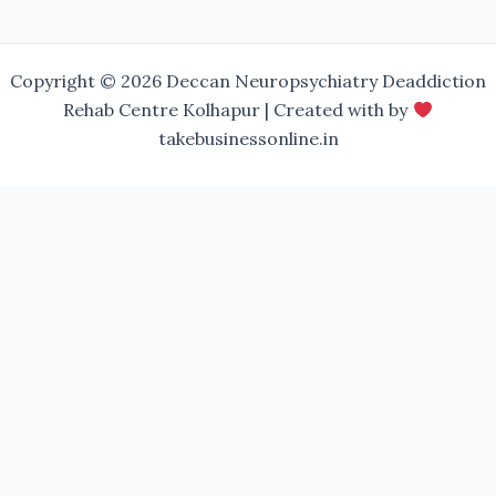
Copyright © 2026 Deccan Neuropsychiatry Deaddiction
Rehab Centre Kolhapur | Created with by
takebusinessonline.in