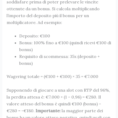
soddisfare prima di poter prelevare le vincite
ottenute da un bonus. Si calcola moltiplicando
l’importo del deposito più il bonus per un
moltiplicatore. Ad esempio:
Deposito: €100
Bonus: 100% fino a €100 (quindi ricevi €100 di
bonus)
Requisito di scommessa: 35x (deposito +
bonus)
Wagering totale = (€100 + €100) × 35 = €7.000
Supponendo di giocare a una slot con RTP del 96%,
la perdita attesa è: €7.000 × (1 – 0,96) = €280. Il
valore atteso del bonus è quindi €100 (bonus) –
€280 = -€180.
Importante:
la maggior parte dei
bonus ha un valore atteso negativo, quindi usali con