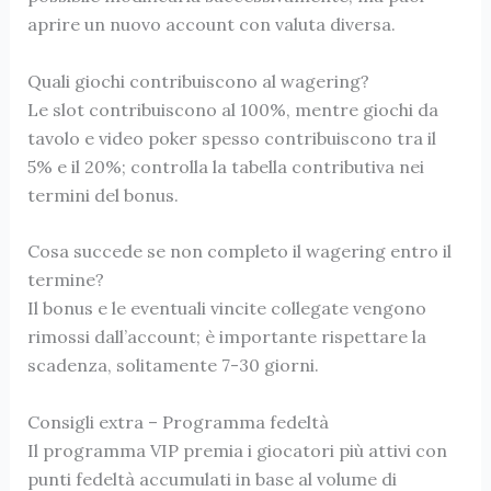
aprire un nuovo account con valuta diversa.
Quali giochi contribuiscono al wagering?
Le slot contribuiscono al 100%, mentre giochi da
tavolo e video poker spesso contribuiscono tra il
5% e il 20%; controlla la tabella contributiva nei
termini del bonus.
Cosa succede se non completo il wagering entro il
termine?
Il bonus e le eventuali vincite collegate vengono
rimossi dall’account; è importante rispettare la
scadenza, solitamente 7-30 giorni.
Consigli extra – Programma fedeltà
Il programma VIP premia i giocatori più attivi con
punti fedeltà accumulati in base al volume di