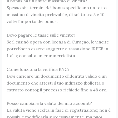
Il bonus ha un limite massimo di vincita?
Spesso sì: i termini del bonus specificano un tetto
massimo di vincita prelevabile, di solito tra 5 e 10
volte l’importo del bonus.
Devo pagare le tasse sulle vincite?
Se il casinò opera con licenza di Curaçao, le vincite
potrebbero essere soggette a tassazione IRPEF in
Italia; consulta un commercialista.
Come funziona la verifica KYC?
Devi caricare un documento d’identità valido e un
documento che attesti il tuo indirizzo (bolletta o
estratto conto); il processo richiede fino a 48 ore.
Posso cambiare la valuta del mio account?
La valuta viene scelta in fase di registrazione; non è
possibile modificarla successivamente, ma puoi