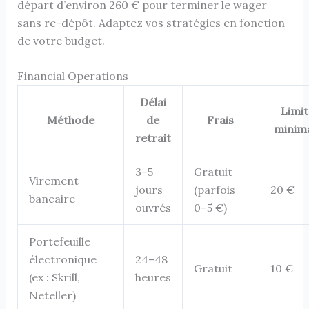
départ d’environ 260 € pour terminer le wager
sans re-dépôt. Adaptez vos stratégies en fonction
de votre budget.
Financial Operations
Délai
Limit
Méthode
de
Frais
minim
retrait
3–5
Gratuit
Virement
jours
(parfois
20 €
bancaire
ouvrés
0–5 €)
Portefeuille
électronique
24–48
Gratuit
10 €
(ex : Skrill,
heures
Neteller)