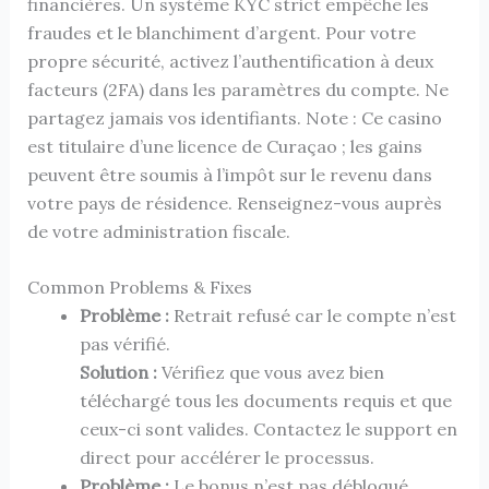
financières. Un système KYC strict empêche les
fraudes et le blanchiment d’argent. Pour votre
propre sécurité, activez l’authentification à deux
facteurs (2FA) dans les paramètres du compte. Ne
partagez jamais vos identifiants. Note : Ce casino
est titulaire d’une licence de Curaçao ; les gains
peuvent être soumis à l’impôt sur le revenu dans
votre pays de résidence. Renseignez-vous auprès
de votre administration fiscale.
Common Problems & Fixes
Problème :
Retrait refusé car le compte n’est
pas vérifié.
Solution :
Vérifiez que vous avez bien
téléchargé tous les documents requis et que
ceux-ci sont valides. Contactez le support en
direct pour accélérer le processus.
Problème :
Le bonus n’est pas débloqué