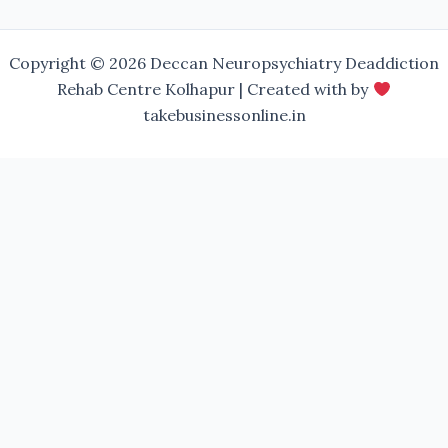
Copyright © 2026 Deccan Neuropsychiatry Deaddiction
Rehab Centre Kolhapur | Created with by
takebusinessonline.in