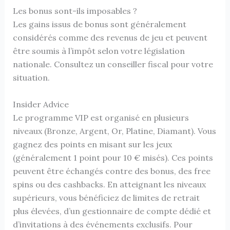
Les bonus sont-ils imposables ?
Les gains issus de bonus sont généralement
considérés comme des revenus de jeu et peuvent
être soumis à l’impôt selon votre législation
nationale. Consultez un conseiller fiscal pour votre
situation.
Insider Advice
Le programme VIP est organisé en plusieurs
niveaux (Bronze, Argent, Or, Platine, Diamant). Vous
gagnez des points en misant sur les jeux
(généralement 1 point pour 10 € misés). Ces points
peuvent être échangés contre des bonus, des free
spins ou des cashbacks. En atteignant les niveaux
supérieurs, vous bénéficiez de limites de retrait
plus élevées, d’un gestionnaire de compte dédié et
d’invitations à des événements exclusifs. Pour