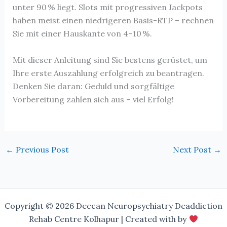
unter 90 % liegt. Slots mit progressiven Jackpots
haben meist einen niedrigeren Basis-RTP – rechnen
Sie mit einer Hauskante von 4–10 %.
Mit dieser Anleitung sind Sie bestens gerüstet, um
Ihre erste Auszahlung erfolgreich zu beantragen.
Denken Sie daran: Geduld und sorgfältige
Vorbereitung zahlen sich aus – viel Erfolg!
←
Previous Post
Next Post
→
Copyright © 2026 Deccan Neuropsychiatry Deaddiction
Rehab Centre Kolhapur | Created with by