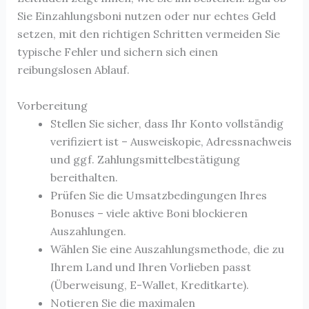
Sie Einzahlungsboni nutzen oder nur echtes Geld
setzen, mit den richtigen Schritten vermeiden Sie
typische Fehler und sichern sich einen
reibungslosen Ablauf.
Vorbereitung
Stellen Sie sicher, dass Ihr Konto vollständig
verifiziert ist – Ausweiskopie, Adressnachweis
und ggf. Zahlungsmittelbestätigung
bereithalten.
Prüfen Sie die Umsatzbedingungen Ihres
Bonuses – viele aktive Boni blockieren
Auszahlungen.
Wählen Sie eine Auszahlungsmethode, die zu
Ihrem Land und Ihren Vorlieben passt
(Überweisung, E-Wallet, Kreditkarte).
Notieren Sie die maximalen