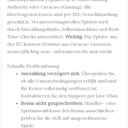
Authority oder Curacao eGaming). Alle
übertragenen Daten sind per SSL-Verschlüsselung
geschützt. Verantwortungsvolles Spielen wird
durch Einzahlungslimits, Selbstausschluss und Real-
Time-Checks unterstützt.
Wichtig:
Für Spieler aus
der EU können Gewinne aus Curacao-Lizenzen
steuerpflichtig sein – informieren Sie sich vorab.
Schnelle Problemlösung
Auszahlung verzögert sich:
Überprüfen Sie,
ob alle Umsatzbedingungen erfüllt sind und
Ihr Konto vollständig verifiziert ist.
Kontaktieren Sie den Support per Live-Chat.
Bonus nicht gutgeschrieben:
Händler- oder
Spielauswahl kann den Bonus ausschließen –
prüfen Sie die AGB auf ausgeschlossene
Spiele.