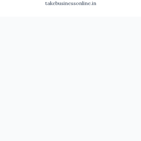
takebusinessonline.in