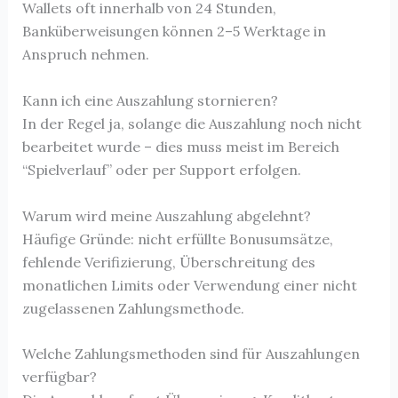
Wallets oft innerhalb von 24 Stunden,
Banküberweisungen können 2–5 Werktage in
Anspruch nehmen.
Kann ich eine Auszahlung stornieren?
In der Regel ja, solange die Auszahlung noch nicht
bearbeitet wurde – dies muss meist im Bereich
“Spielverlauf” oder per Support erfolgen.
Warum wird meine Auszahlung abgelehnt?
Häufige Gründe: nicht erfüllte Bonusumsätze,
fehlende Verifizierung, Überschreitung des
monatlichen Limits oder Verwendung einer nicht
zugelassenen Zahlungsmethode.
Welche Zahlungsmethoden sind für Auszahlungen
verfügbar?