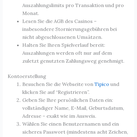
Auszahlungslimits pro Transaktion und pro
Monat.
Lesen Sie die AGB des Casinos –
insbesondere Stornierungsgebühren bei
nicht abgeschlossenen Umsätzen.
Halten Sie Ihren Spielverlauf bereit:
Auszahlungen werden oft nur auf dem
zuletzt genutzten Zahlungsweg genehmigt.
Kontoerstellung
Besuchen Sie die Webseite von
Tipico
und
klicken Sie auf “Registrieren”.
Geben Sie Ihre persönlichen Daten ein:
vollständiger Name, E-Mail, Geburtsdatum,
Adresse – exakt wie im Ausweis.
Wählen Sie einen Benutzernamen und ein
sicheres Passwort (mindestens acht Zeichen,