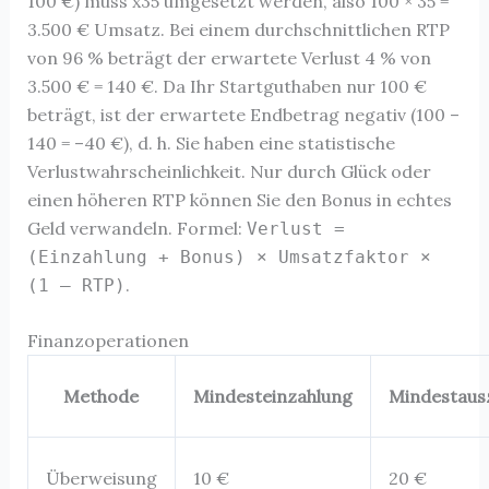
100 €) muss x35 umgesetzt werden, also 100 × 35 =
3.500 € Umsatz. Bei einem durchschnittlichen RTP
von 96 % beträgt der erwartete Verlust 4 % von
3.500 € = 140 €. Da Ihr Startguthaben nur 100 €
beträgt, ist der erwartete Endbetrag negativ (100 –
140 = –40 €), d. h. Sie haben eine statistische
Verlustwahrscheinlichkeit. Nur durch Glück oder
einen höheren RTP können Sie den Bonus in echtes
Geld verwandeln. Formel:
Verlust =
(Einzahlung + Bonus) × Umsatzfaktor ×
.
(1 – RTP)
Finanzoperationen
Methode
Mindesteinzahlung
Mindestaus
Überweisung
10 €
20 €