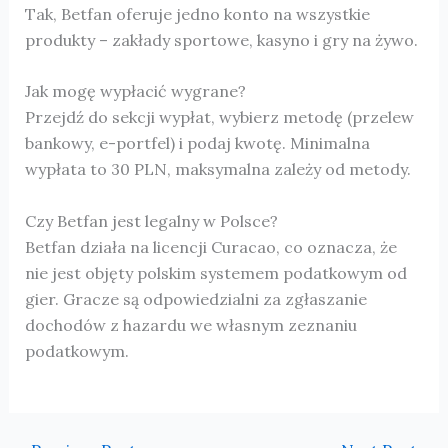
Tak, Betfan oferuje jedno konto na wszystkie
produkty – zakłady sportowe, kasyno i gry na żywo.
Jak mogę wypłacić wygrane?
Przejdź do sekcji wypłat, wybierz metodę (przelew
bankowy, e-portfel) i podaj kwotę. Minimalna
wypłata to 30 PLN, maksymalna zależy od metody.
Czy Betfan jest legalny w Polsce?
Betfan działa na licencji Curacao, co oznacza, że
nie jest objęty polskim systemem podatkowym od
gier. Gracze są odpowiedzialni za zgłaszanie
dochodów z hazardu we własnym zeznaniu
podatkowym.