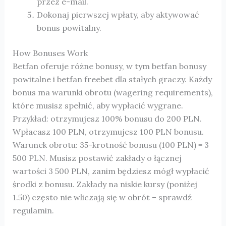
przez e-mail.
Dokonaj pierwszej wpłaty, aby aktywować
bonus powitalny.
How Bonuses Work
Betfan oferuje różne bonusy, w tym betfan bonusy
powitalne i betfan freebet dla stałych graczy. Każdy
bonus ma warunki obrotu (wagering requirements),
które musisz spełnić, aby wypłacić wygrane.
Przykład: otrzymujesz 100% bonusu do 200 PLN.
Wpłacasz 100 PLN, otrzymujesz 100 PLN bonusu.
Warunek obrotu: 35-krotność bonusu (100 PLN) = 3
500 PLN. Musisz postawić zakłady o łącznej
wartości 3 500 PLN, zanim będziesz mógł wypłacić
środki z bonusu. Zakłady na niskie kursy (poniżej
1.50) często nie wliczają się w obrót – sprawdź
regulamin.