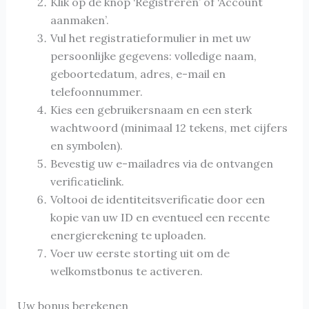
Klik op de knop ‘Registreren’ of ‘Account
aanmaken’.
Vul het registratieformulier in met uw
persoonlijke gegevens: volledige naam,
geboortedatum, adres, e-mail en
telefoonnummer.
Kies een gebruikersnaam en een sterk
wachtwoord (minimaal 12 tekens, met cijfers
en symbolen).
Bevestig uw e-mailadres via de ontvangen
verificatielink.
Voltooi de identiteitsverificatie door een
kopie van uw ID en eventueel een recente
energierekening te uploaden.
Voer uw eerste storting uit om de
welkomstbonus te activeren.
Uw bonus berekenen