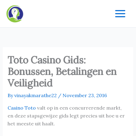
Skip
to
content
Toto Casino Gids:
Bonussen, Betalingen en
Veiligheid
By
vinayakmarathe22
/
November 23, 2016
Casino Toto
valt op in een concurrerende markt,
en deze stapsgewijze gids legt precies uit hoe u er
het meeste uit haalt.