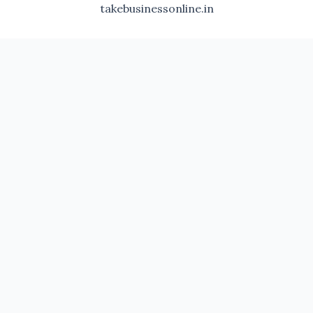
takebusinessonline.in