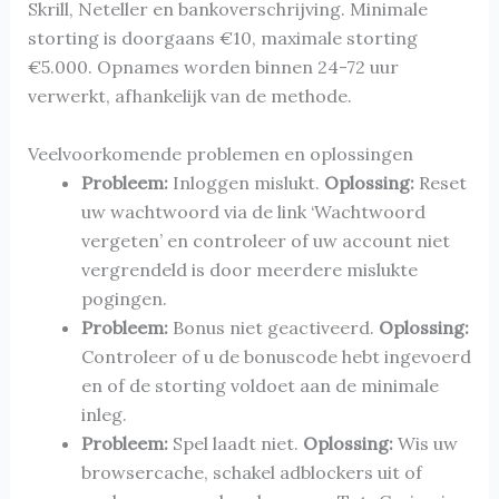
Skrill, Neteller en bankoverschrijving. Minimale
storting is doorgaans €10, maximale storting
€5.000. Opnames worden binnen 24-72 uur
verwerkt, afhankelijk van de methode.
Veelvoorkomende problemen en oplossingen
Probleem:
Inloggen mislukt.
Oplossing:
Reset
uw wachtwoord via de link ‘Wachtwoord
vergeten’ en controleer of uw account niet
vergrendeld is door meerdere mislukte
pogingen.
Probleem:
Bonus niet geactiveerd.
Oplossing:
Controleer of u de bonuscode hebt ingevoerd
en of de storting voldoet aan de minimale
inleg.
Probleem:
Spel laadt niet.
Oplossing:
Wis uw
browsercache, schakel adblockers uit of