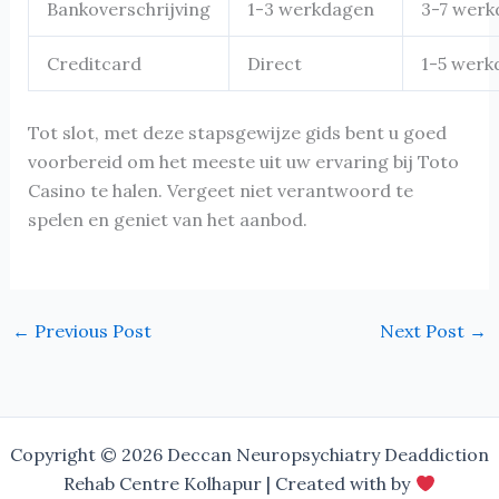
Bankoverschrijving
1-3 werkdagen
3-7 werk
Creditcard
Direct
1-5 werk
Tot slot, met deze stapsgewijze gids bent u goed
voorbereid om het meeste uit uw ervaring bij Toto
Casino te halen. Vergeet niet verantwoord te
spelen en geniet van het aanbod.
←
Previous Post
Next Post
→
Copyright © 2026 Deccan Neuropsychiatry Deaddiction
Rehab Centre Kolhapur | Created with by