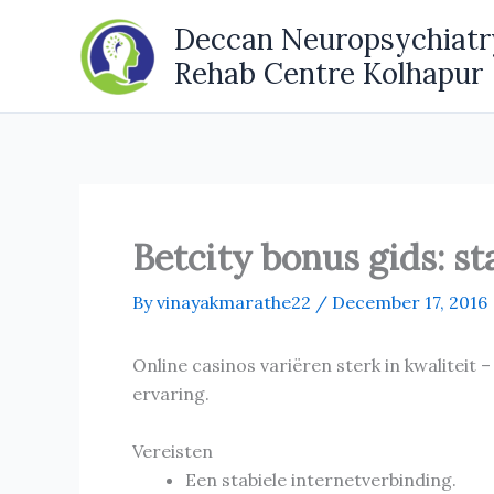
Skip
Deccan Neuropsychiatr
to
Rehab Centre Kolhapur
content
Betcity bonus gids: st
By
vinayakmarathe22
/
December 17, 2016
Online casinos variëren sterk in kwaliteit 
ervaring.
Vereisten
Een stabiele internetverbinding.