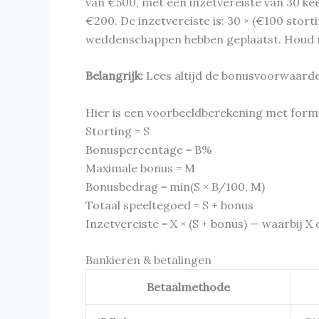
van €500, met een inzetvereiste van 30 ke
€200. De inzetvereiste is: 30 × (€100 sto
weddenschappen hebben geplaatst. Houd re
Belangrijk:
Lees altijd de bonusvoorwaarde
Hier is een voorbeeldberekening met form
Storting = S
Bonuspercentage = B%
Maximale bonus = M
Bonusbedrag = min(S × B/100, M)
Totaal speeltegoed = S + bonus
Inzetvereiste = X × (S + bonus) — waarbij X
Bankieren & betalingen
Betaalmethode