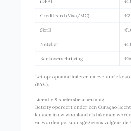
iDEAL
€1
Creditcard (Visa/MC)
€2
Skrill
€1
Neteller
€1
Bankoverschrijving
€5
Let op: opnamelimieten en eventuele koste
(KYC).
Licentie & spelersbescherming
Betcity opereert onder een Curaçao‑licenti
kunnen in uw woonland als inkomen worden b
en worden persoonsgegevens volgens de A