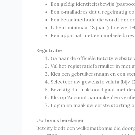
Een geldig identiteitsbewijs (paspoor
Een e‑mailadres dat u regelmatig co
Een betaalmethode die wordt onderste
U bent minimaal 18 jaar (of de wetteli
Een apparaat met een mobiele browse
Registratie
Ga naar de officiële Betcity‑website 
Vul het registratieformulier in met
Kies een gebruikersnaam en een st
Selecteer uw gewenste valuta (bijv. 
Bevestig dat u akkoord gaat met d
Klik op ‘Account aanmaken’ en verifi
Log in en maak uw eerste storting 
Uw bonus berekenen
Betcity biedt een welkomstbonus die doorg