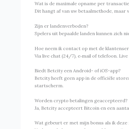
Wat is de maximale opname per transacti
Dit hangt af van uw betaalmethode, maar 
Zijn er landenverboden?
Spelers uit bepaalde landen kunnen zich n
Hoe neem ik contact op met de klantenser
Via live chat (24/7), e‑mail of telefoon. Live
Biedt Betcity een Android- of iOS-app?
Betcity heeft geen app in de officiële st
startscherm.
Worden crypto betalingen geaccepteerd?
Ja, Betcity accepteert Bitcoin en een aant
Wat gebeurt er met mijn bonus als ik deze 