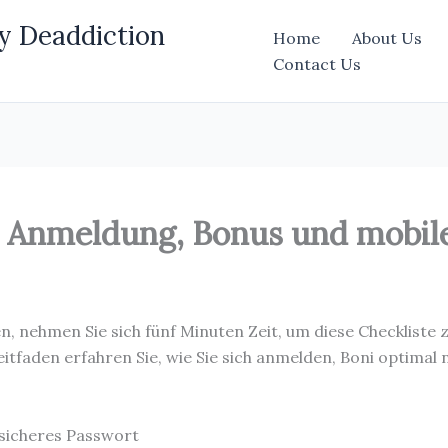
y Deaddiction
Home
About Us
Contact Us
: Anmeldung, Bonus und mobile
, nehmen Sie sich fünf Minuten Zeit, um diese Checkliste zu 
eitfaden erfahren Sie, wie Sie sich anmelden, Boni optimal
 sicheres Passwort