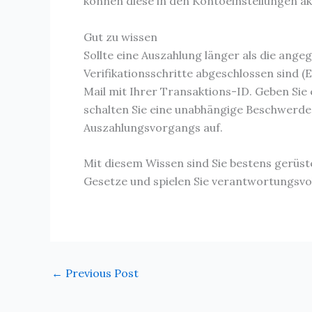
können diese in den Kontoeinstellungen ak
Gut zu wissen
Sollte eine Auszahlung länger als die angeg
Verifikationsschritte abgeschlossen sind 
Mail mit Ihrer Transaktions-ID. Geben Sie 
schalten Sie eine unabhängige Beschwerdes
Auszahlungsvorgangs auf.
Mit diesem Wissen sind Sie bestens gerüste
Gesetze und spielen Sie verantwortungsvol
←
Previous Post