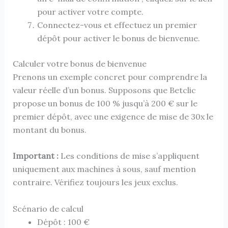
pour activer votre compte.
Connectez-vous et effectuez un premier
dépôt pour activer le bonus de bienvenue.
Calculer votre bonus de bienvenue
Prenons un exemple concret pour comprendre la
valeur réelle d’un bonus. Supposons que Betclic
propose un bonus de 100 % jusqu’à 200 € sur le
premier dépôt, avec une exigence de mise de 30x le
montant du bonus.
Important :
Les conditions de mise s’appliquent
uniquement aux machines à sous, sauf mention
contraire. Vérifiez toujours les jeux exclus.
Scénario de calcul
Dépôt : 100 €