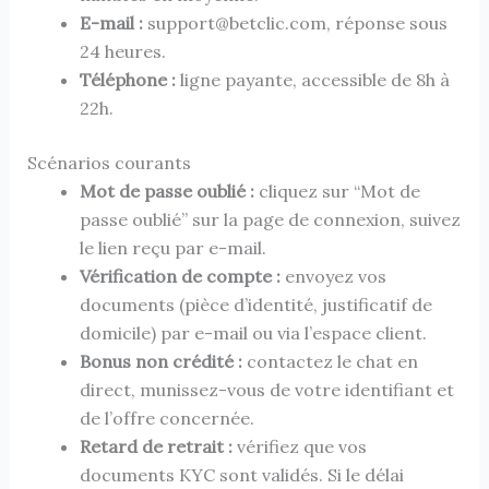
E-mail :
support@betclic.com, réponse sous
24 heures.
Téléphone :
ligne payante, accessible de 8h à
22h.
Scénarios courants
Mot de passe oublié :
cliquez sur “Mot de
passe oublié” sur la page de connexion, suivez
le lien reçu par e-mail.
Vérification de compte :
envoyez vos
documents (pièce d’identité, justificatif de
domicile) par e-mail ou via l’espace client.
Bonus non crédité :
contactez le chat en
direct, munissez-vous de votre identifiant et
de l’offre concernée.
Retard de retrait :
vérifiez que vos
documents KYC sont validés. Si le délai