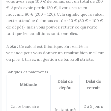
vous avez reçu 100 € de bonus, soit un total de 200
€. Après avoir perdu 120 €, il vous reste en
moyenne 80 € (200 – 120). Cela signifie que la valeur
nette attendue du bonus est de -20 € (80 € – 100 €
de dépôt), mais vous pouvez retirer ce qui reste
tant que les conditions sont remplies.
Note :
Ce calcul est théorique. En réalité, la
variance peut vous donner un résultat bien meilleur
ou pire. Utilisez un gestion de bankroll stricte.
Banques et paiements
Délai de
Délai de
Méthode
dépôt
retrait
Carte bancaire
2 à 5 jours
Instantané