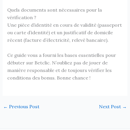
Quels documents sont nécessaires pour la
vérification ?
Une pièce d’identité en cours de validité (passeport
ou carte d’identité) et un justificatif de domicile
récent (facture d’électricité, relevé bancaire).
Ce guide vous a fourni les bases essentielles pour
débuter sur Betclic. N’oubliez pas de jouer de
manière responsable et de toujours vérifier les
conditions des bonus. Bonne chance !
←
Previous Post
Next Post
→