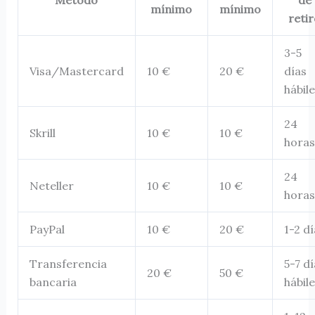
mínimo
mínimo
reti
3-5
Visa/Mastercard
10 €
20 €
días
hábil
24
Skrill
10 €
10 €
horas
24
Neteller
10 €
10 €
horas
PayPal
10 €
20 €
1-2 dí
Transferencia
5-7 dí
20 €
50 €
bancaria
hábil