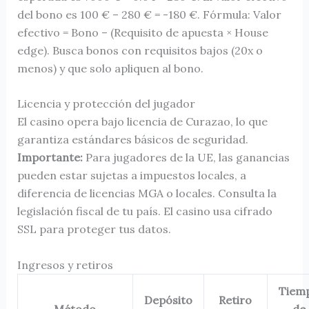
del bono es 100 € – 280 € = -180 €. Fórmula: Valor
efectivo = Bono – (Requisito de apuesta × House
edge). Busca bonos con requisitos bajos (20x o
menos) y que solo apliquen al bono.
Licencia y protección del jugador
El casino opera bajo licencia de Curazao, lo que
garantiza estándares básicos de seguridad.
Importante:
Para jugadores de la UE, las ganancias
pueden estar sujetas a impuestos locales, a
diferencia de licencias MGA o locales. Consulta la
legislación fiscal de tu país. El casino usa cifrado
SSL para proteger tus datos.
Ingresos y retiros
Tiem
Depósito
Retiro
Método
de