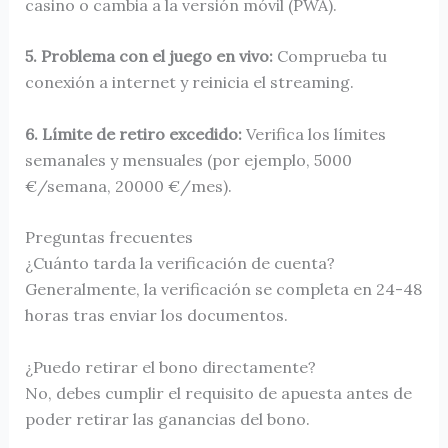
casino o cambia a la versión móvil (PWA).
5. Problema con el juego en vivo:
Comprueba tu
conexión a internet y reinicia el streaming.
6. Límite de retiro excedido:
Verifica los límites
semanales y mensuales (por ejemplo, 5000
€/semana, 20000 €/mes).
Preguntas frecuentes
¿Cuánto tarda la verificación de cuenta?
Generalmente, la verificación se completa en 24-48
horas tras enviar los documentos.
¿Puedo retirar el bono directamente?
No, debes cumplir el requisito de apuesta antes de
poder retirar las ganancias del bono.