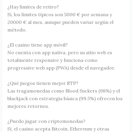
¿Hay límites de retiro?
Sí, los límites típicos son 5000 € por semana y
20000 € al mes, aunque pueden variar según el
método.
¿El casino tiene app móvil?
No cuenta con app nativa, pero su sitio web es
totalmente responsive y funciona como
progressive web app (PWA) desde el navegador.
¿Qué juegos tienen mejor RTP?
Las tragamonedas como Blood Suckers (98%) y el
blackjack con estrategia básica (99.5%) ofrecen los
mejores retornos.
¿Puedo jugar con criptomonedas?
Sí, el casino acepta Bitcoin, Ethereum y otras