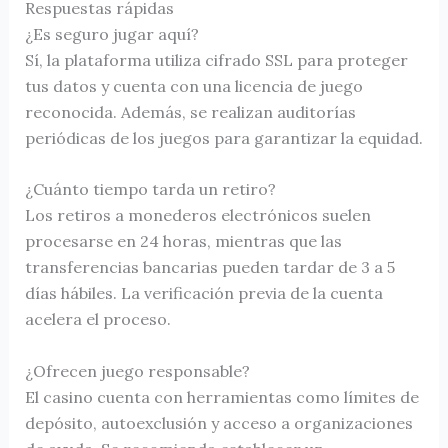
Respuestas rápidas
¿Es seguro jugar aquí?
Sí, la plataforma utiliza cifrado SSL para proteger
tus datos y cuenta con una licencia de juego
reconocida. Además, se realizan auditorías
periódicas de los juegos para garantizar la equidad.
¿Cuánto tiempo tarda un retiro?
Los retiros a monederos electrónicos suelen
procesarse en 24 horas, mientras que las
transferencias bancarias pueden tardar de 3 a 5
días hábiles. La verificación previa de la cuenta
acelera el proceso.
¿Ofrecen juego responsable?
El casino cuenta con herramientas como límites de
depósito, autoexclusión y acceso a organizaciones