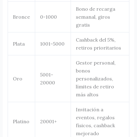
Bono de recarga
Bronce
0-1000
semanal, giros
gratis
Cashback del 5%,
Plata
1001-5000
retiros prioritarios
Gestor personal,
bonos
5001-
Oro
personalizados,
20000
límites de retiro
más altos
Invitación a
eventos, regalos
Platino
20001+
físicos, cashback
mejorado