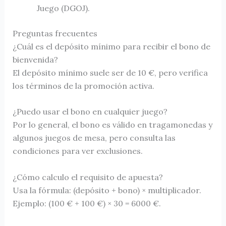
Juego (DGOJ).
Preguntas frecuentes
¿Cuál es el depósito mínimo para recibir el bono de
bienvenida?
El depósito mínimo suele ser de 10 €, pero verifica
los términos de la promoción activa.
¿Puedo usar el bono en cualquier juego?
Por lo general, el bono es válido en tragamonedas y
algunos juegos de mesa, pero consulta las
condiciones para ver exclusiones.
¿Cómo calculo el requisito de apuesta?
Usa la fórmula: (depósito + bono) × multiplicador.
Ejemplo: (100 € + 100 €) × 30 = 6000 €.