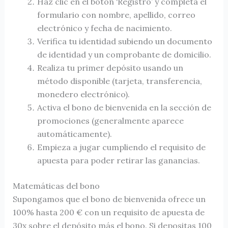
Haz clic en el botón ‘Registro’ y completa el
formulario con nombre, apellido, correo
electrónico y fecha de nacimiento.
Verifica tu identidad subiendo un documento
de identidad y un comprobante de domicilio.
Realiza tu primer depósito usando un
método disponible (tarjeta, transferencia,
monedero electrónico).
Activa el bono de bienvenida en la sección de
promociones (generalmente aparece
automáticamente).
Empieza a jugar cumpliendo el requisito de
apuesta para poder retirar las ganancias.
Matemáticas del bono
Supongamos que el bono de bienvenida ofrece un
100% hasta 200 € con un requisito de apuesta de
30x sobre el depósito más el bono. Si depositas 100