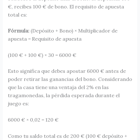
€, recibes 100 € de bono. El requisito de apuesta
total es:
Fórmula:
(Depósito + Bono) × Multiplicador de
apuesta = Requisito de apuesta
(100 € + 100 €) × 30 = 6000 €
Esto significa que debes apostar 6000 € antes de
poder retirar las ganancias del bono. Considerando
que la casa tiene una ventaja del 2% en las
tragamonedas, la pérdida esperada durante el
juego es:
6000 € × 0,02 = 120 €
Como tu saldo total es de 200 € (100 € depósito +