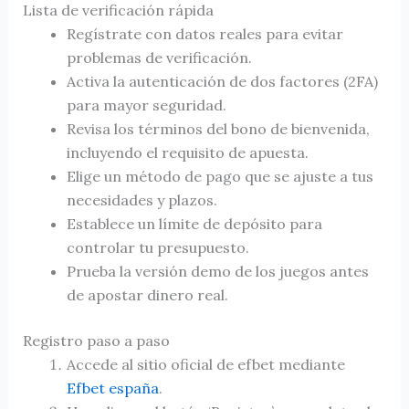
Lista de verificación rápida
Regístrate con datos reales para evitar
problemas de verificación.
Activa la autenticación de dos factores (2FA)
para mayor seguridad.
Revisa los términos del bono de bienvenida,
incluyendo el requisito de apuesta.
Elige un método de pago que se ajuste a tus
necesidades y plazos.
Establece un límite de depósito para
controlar tu presupuesto.
Prueba la versión demo de los juegos antes
de apostar dinero real.
Registro paso a paso
Accede al sitio oficial de efbet mediante
Efbet españa
.