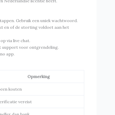
en Nederlandse licentie heeft.
stappen. Gebruik een uniek wachtwoord.
t en of de storting voldoet aan het
 via live chat.
 support voor ontgrendeling.
no app.
Opmerking
een kosten
erificatie vereist
neller dan bank