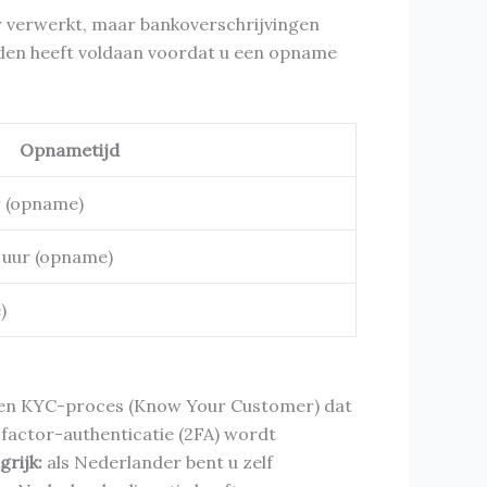
ur verwerkt, maar bankoverschrijvingen
den heeft voldaan voordat u een opname
Opnametijd
ur (opname)
8 uur (opname)
)
 een KYC-proces (Know Your Customer) dat
-factor-authenticatie (2FA) wordt
grijk:
als Nederlander bent u zelf