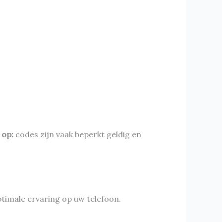
 op:
codes zijn vaak beperkt geldig en
ptimale ervaring op uw telefoon.