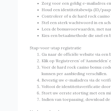
Zorg voor een geldig e-mailadres e
Houd een identiteitsbewijs (ID/paspo
Controleer of u de hard rock casino 
Stel een sterk wachtwoord in en sch
Lees de bonusvoorwaarden, met nam
Kies een betaalmethode die snel en b
Stap-voor-stap registratie
Ga naar de officiële website via een 
Klik op ‘Registreren’ of ‘Aanmelden’ 
Voer de hard rock casino bonus code
kunnen per aanbieding verschillen.
Bevestig uw e-mailadres via de verifi
Voltooi de identiteitsverificatie doo
Stort uw eerste storting met een m
Indien van toepassing, download de 