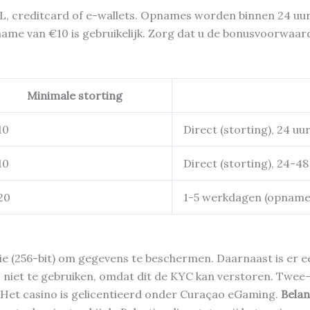
EAL, creditcard of e-wallets. Opnames worden binnen 24 u
me van €10 is gebruikelijk. Zorg dat u de bonusvoorwaar
Minimale storting
10
Direct (storting), 24 u
10
Direct (storting), 24-4
20
1-5 werkdagen (opname
ie (256-bit) om gegevens te beschermen. Daarnaast is er
N niet te gebruiken, omdat dit de KYC kan verstoren. Twee
 Het casino is gelicentieerd onder Curaçao eGaming.
Belan