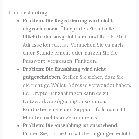
Troubleshooting
Problem: Die Registrierung wird nicht
abgeschlossen.
Überprüfen Sie, ob alle
Pflichtfelder ausgefüllt sind und Ihre E-Mail-
Adresse korrekt ist. Versuchen Sie es nach
einer Stunde erneut oder nutzen Sie die
Passwort-vergessen-Funktion.
Problem: Die Einzahlung wird nicht
gutgeschrieben.
Stellen Sie sicher, dass Sie
die richtige Wallet-Adresse verwendet haben.
Bei Krypto-Einzahlungen kann es zu
Netzwerkverzögerungen kommen.
Kontaktieren Sie den Support, falls nach 30
Minuten nichts angekommen ist.
Problem: Die Auszahlung ist ausstehend.
Prüfen Sie, ob die Umsatzbedingungen erfüllt