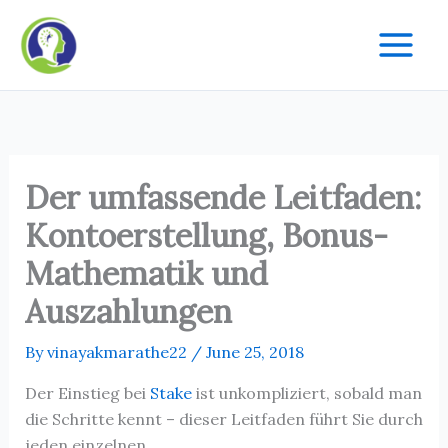
Skip
to
content
Der umfassende Leitfaden:
Kontoerstellung, Bonus-
Mathematik und
Auszahlungen
By
vinayakmarathe22
/
June 25, 2018
Der Einstieg bei
Stake
ist unkompliziert, sobald man
die Schritte kennt – dieser Leitfaden führt Sie durch
jeden einzelnen.