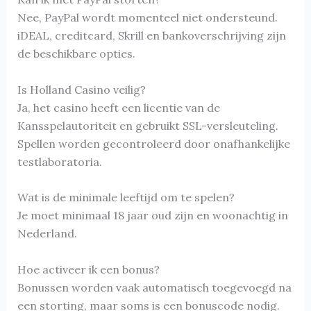
Nee, PayPal wordt momenteel niet ondersteund.
iDEAL, creditcard, Skrill en bankoverschrijving zijn
de beschikbare opties.
Is Holland Casino veilig?
Ja, het casino heeft een licentie van de
Kansspelautoriteit en gebruikt SSL-versleuteling.
Spellen worden gecontroleerd door onafhankelijke
testlaboratoria.
Wat is de minimale leeftijd om te spelen?
Je moet minimaal 18 jaar oud zijn en woonachtig in
Nederland.
Hoe activeer ik een bonus?
Bonussen worden vaak automatisch toegevoegd na
een storting, maar soms is een bonuscode nodig.