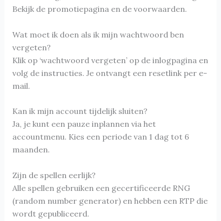
Bekijk de promotiepagina en de voorwaarden.
Wat moet ik doen als ik mijn wachtwoord ben
vergeten?
Klik op ‘wachtwoord vergeten’ op de inlogpagina en
volg de instructies. Je ontvangt een resetlink per e-
mail.
Kan ik mijn account tijdelijk sluiten?
Ja, je kunt een pauze inplannen via het
accountmenu. Kies een periode van 1 dag tot 6
maanden.
Zijn de spellen eerlijk?
Alle spellen gebruiken een gecertificeerde RNG
(random number generator) en hebben een RTP die
wordt gepubliceerd.