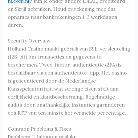
nl.com.nl/
kun je onder andere iDEAL, creditcard
en Skrill gebruiken. Houd er rekening mee dat
opnames naar bankrekeningen 1-3 werkdagen
duren.
Security Overview
Holland Casino maakt gebruik van SSL-versleuteling
(128-bit) om transacties en gegevens te
beschermen. Twee-factor-authenticatie (2FA) is
beschikbaar via een authenticator-app. Het casino
is gelicentieerd door de Nederlandse
Kansspelautoriteit, wat strenge eisen stelt aan
eerlijkheid en klantbescherming. Regelmatige
audits door onafhankelijke instanties garanderen
een RTP van ten minste het vermelde percentage.
Common Problems & Fixes
Probleem 1: Inloggen mislukt