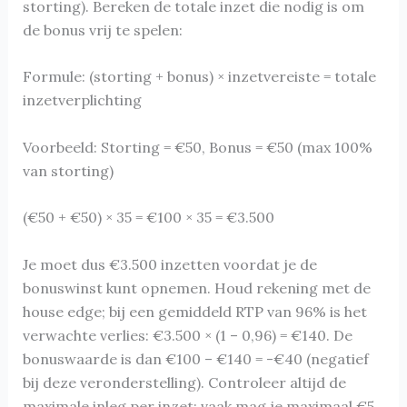
storting). Bereken de totale inzet die nodig is om
de bonus vrij te spelen:
Formule: (storting + bonus) × inzetvereiste = totale
inzetverplichting
Voorbeeld: Storting = €50, Bonus = €50 (max 100%
van storting)
(€50 + €50) × 35 = €100 × 35 = €3.500
Je moet dus €3.500 inzetten voordat je de
bonuswinst kunt opnemen. Houd rekening met de
house edge; bij een gemiddeld RTP van 96% is het
verwachte verlies: €3.500 × (1 – 0,96) = €140. De
bonuswaarde is dan €100 – €140 = -€40 (negatief
bij deze veronderstelling). Controleer altijd de
maximale inleg per inzet; vaak mag je maximaal €5