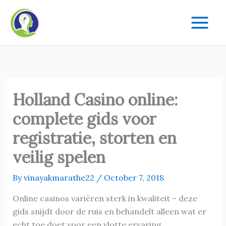
Skip
to
content
Holland Casino online:
complete gids voor
registratie, storten en
veilig spelen
By
vinayakmarathe22
/
October 7, 2018
Online casinos variëren sterk in kwaliteit – deze
gids snijdt door de ruis en behandelt alleen wat er
echt toe doet voor een vlotte ervaring.