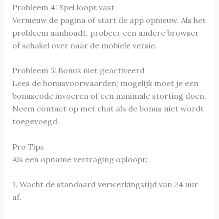
Probleem 4: Spel loopt vast
Vernieuw de pagina of start de app opnieuw. Als het
probleem aanhoudt, probeer een andere browser
of schakel over naar de mobiele versie.
Probleem 5: Bonus niet geactiveerd
Lees de bonusvoorwaarden; mogelijk moet je een
bonuscode invoeren of een minimale storting doen.
Neem contact op met chat als de bonus niet wordt
toegevoegd.
Pro Tips
Als een opname vertraging oploopt:
1. Wacht de standaard verwerkingstijd van 24 uur
af.