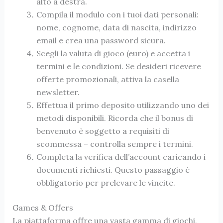
alto a destra.
Compila il modulo con i tuoi dati personali:
nome, cognome, data di nascita, indirizzo
email e crea una password sicura.
Scegli la valuta di gioco (euro) e accetta i
termini e le condizioni. Se desideri ricevere
offerte promozionali, attiva la casella
newsletter.
Effettua il primo deposito utilizzando uno dei
metodi disponibili. Ricorda che il bonus di
benvenuto è soggetto a requisiti di
scommessa – controlla sempre i termini.
Completa la verifica dell’account caricando i
documenti richiesti. Questo passaggio è
obbligatorio per prelevare le vincite.
Games & Offers
La piattaforma offre una vasta gamma di giochi,