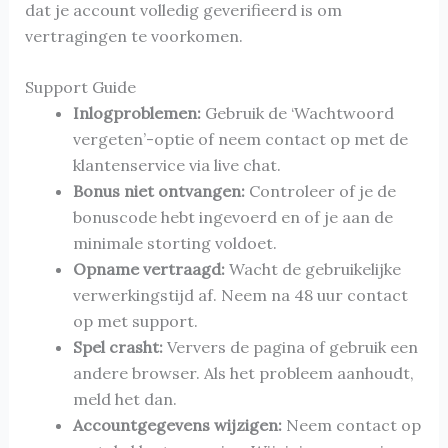
dat je account volledig geverifieerd is om
vertragingen te voorkomen.
Support Guide
Inlogproblemen:
Gebruik de ‘Wachtwoord
vergeten’-optie of neem contact op met de
klantenservice via live chat.
Bonus niet ontvangen:
Controleer of je de
bonuscode hebt ingevoerd en of je aan de
minimale storting voldoet.
Opname vertraagd:
Wacht de gebruikelijke
verwerkingstijd af. Neem na 48 uur contact
op met support.
Spel crasht:
Ververs de pagina of gebruik een
andere browser. Als het probleem aanhoudt,
meld het dan.
Accountgegevens wijzigen:
Neem contact op