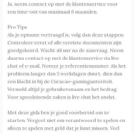
Ja, neem contact op met de klantenservice voor
een time-out van maximaal 6 maanden.
Pro Tips
Als je opname vertraagd is, volg dan deze stappen:
Controleer eerst of alle vereiste documenten zijn
goedgekeurd. Wacht 48 uur na de aanvraag. Neem
daarna contact op met de klantenservice via live
chat of e-mail. Noteer je referentienummer. Als het
probleem langer dan 5 werkdagen duurt, dien dan
een klacht in bij de Curacao-gamingautoriteit.
Vermeld altijd je gebruikersnaam en het bedrag.
Voor spoedeisende zaken is live chat het snelst.
Met deze gids ben je goed voorbereid om te
starten. Vergeet niet om verantwoord te spelen en
alleen te spelen met geld dat je kunt missen. Veel