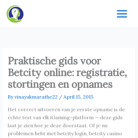
Skip
to
content
Praktische gids voor
Betcity online: registratie,
stortingen en opnames
By
vinayakmarathe22
/
April 15, 2015
Het correct uitvoeren van je eerste opname is de
echte test van elk iGaming-platform — deze gids
laat je zien hoe je deze doorstaat. Of je nu
problemen hebt met betcity login, betcity casino