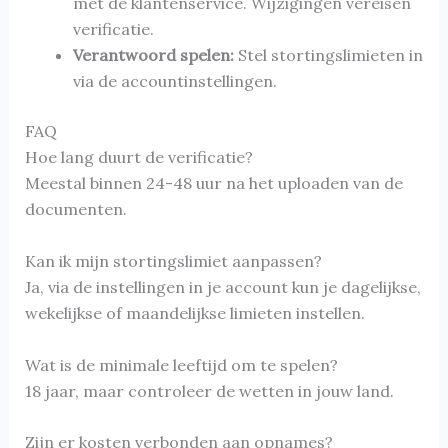
met de klantenservice. Wijzigingen vereisen
verificatie.
Verantwoord spelen:
Stel stortingslimieten in
via de accountinstellingen.
FAQ
Hoe lang duurt de verificatie?
Meestal binnen 24-48 uur na het uploaden van de
documenten.
Kan ik mijn stortingslimiet aanpassen?
Ja, via de instellingen in je account kun je dagelijkse,
wekelijkse of maandelijkse limieten instellen.
Wat is de minimale leeftijd om te spelen?
18 jaar, maar controleer de wetten in jouw land.
Zijn er kosten verbonden aan opnames?