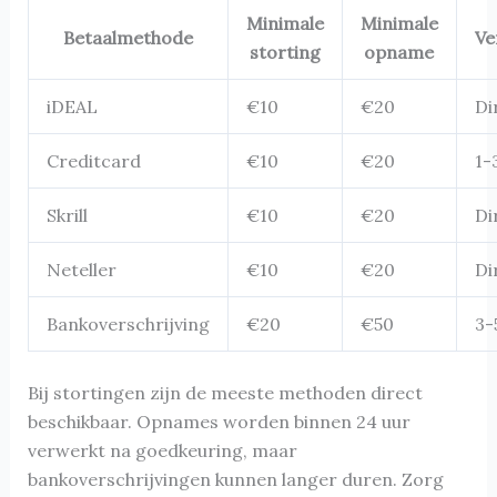
Minimale
Minimale
Betaalmethode
Ve
storting
opname
iDEAL
€10
€20
Di
Creditcard
€10
€20
1-
Skrill
€10
€20
Di
Neteller
€10
€20
Di
Bankoverschrijving
€20
€50
3-
Bij stortingen zijn de meeste methoden direct
beschikbaar. Opnames worden binnen 24 uur
verwerkt na goedkeuring, maar
bankoverschrijvingen kunnen langer duren. Zorg