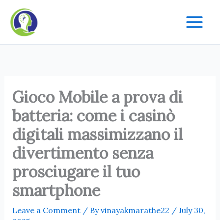
Skip
to
content
Gioco Mobile a prova di
batteria: come i casinò
digitali massimizzano il
divertimento senza
prosciugare il tuo
smartphone
Leave a Comment
/ By
vinayakmarathe22
/
July 30,