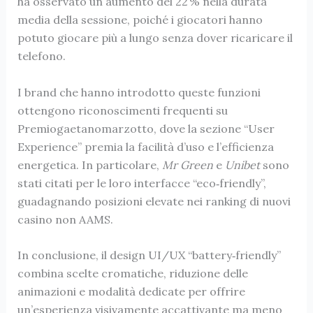
ha osservato un aumento del 22 % nella durata
media della sessione, poiché i giocatori hanno
potuto giocare più a lungo senza dover ricaricare il
telefono.
I brand che hanno introdotto queste funzioni
ottengono riconoscimenti frequenti su
Premiogaetanomarzotto, dove la sezione “User
Experience” premia la facilità d’uso e l’efficienza
energetica. In particolare,
Mr Green
e
Unibet
sono
stati citati per le loro interfacce “eco‑friendly”,
guadagnando posizioni elevate nei ranking di nuovi
casino non AAMS.
In conclusione, il design UI/UX “battery‑friendly”
combina scelte cromatiche, riduzione delle
animazioni e modalità dedicate per offrire
un’esperienza visivamente accattivante ma meno