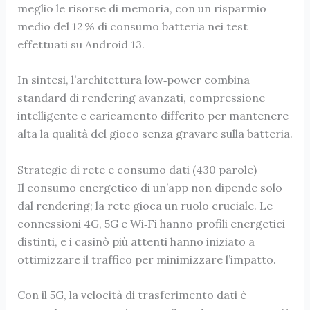
meglio le risorse di memoria, con un risparmio
medio del 12 % di consumo batteria nei test
effettuati su Android 13.
In sintesi, l’architettura low‑power combina
standard di rendering avanzati, compressione
intelligente e caricamento differito per mantenere
alta la qualità del gioco senza gravare sulla batteria.
Strategie di rete e consumo dati (430 parole)
Il consumo energetico di un’app non dipende solo
dal rendering; la rete gioca un ruolo cruciale. Le
connessioni 4G, 5G e Wi‑Fi hanno profili energetici
distinti, e i casinò più attenti hanno iniziato a
ottimizzare il traffico per minimizzare l’impatto.
Con il 5G, la velocità di trasferimento dati è