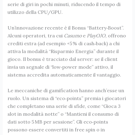
serie di giri in pochi minuti, riducendo il tempo di
utilizzo della CPU/GPU.
Un’innovazione recente è il Bonus “Battery‑Boost”.
Alcuni operatori, tra cui
Casumo
e
PlayOJO
, offrono
crediti extra (ad esempio +5 % di cash‑back) a chi
attiva la modalità “Risparmio Energia” durante il
gioco. Il bonus è tracciato dal server: se il client
invia un segnale di “low‑power mode” attivo, il
sistema accredita automaticamente il vantaggio.
Le meccaniche di gamification hanno anch’esse un
ruolo. Un sistema di “eco‑points” premia i giocatori
che completano una serie di sfide, come “Gioca 3
slot in modalità notte” o “Mantieni il consumo di
dati sotto 5 MB per sessione”. Gli eco‑points
possono essere convertiti in free spin o in