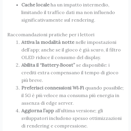
Cache locale
ha un impatto intermedio,
limitando il traffico dati ma non influendo
significativamente sul rendering.
Raccomandazioni pratiche per i lettori
Attiva la modalità notte
nelle impostazioni
dell’app; anche se il gioco è già scuro, il filtro
OLED riduce il consumo del display.
Abilita il “Battery‑Boost”
se disponibile: i
crediti extra compensano il tempo di gioco
più breve.
Preferisci connessioni Wi‑Fi
quando possibile;
il 5G è più veloce ma consuma più energia in
assenza di edge server.
Aggiorna l’app
all’ultima versione; gli
sviluppatori includono spesso ottimizzazioni
di rendering e compressione.