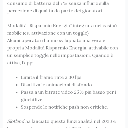
consumo di batteria del 7 % senza influire sulla
percezione di qualità da parte dei giocatori.
Modalità “Risparmio Energia” integrata nei casinò
mobile (es. attivazione con un toggle)
Alcuni operatori hanno sviluppato una vera e
propria Modalità Risparmio Energia, attivabile con
un semplice toggle nelle impostazioni. Quando è
attiva, l’app:
Limita il frame‑rate a 30 fps.
Disattiva le animazioni di sfondo.
Passa a un bitrate video 25 % più basso per i
giochi live.
Sospende le notifiche push non critiche.
Slotland
ha lanciato questa funzionalità nel 2023 e