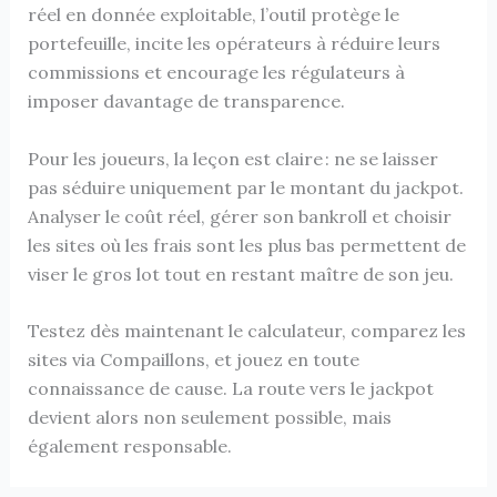
réel en donnée exploitable, l’outil protège le
portefeuille, incite les opérateurs à réduire leurs
commissions et encourage les régulateurs à
imposer davantage de transparence.
Pour les joueurs, la leçon est claire : ne se laisser
pas séduire uniquement par le montant du jackpot.
Analyser le coût réel, gérer son bankroll et choisir
les sites où les frais sont les plus bas permettent de
viser le gros lot tout en restant maître de son jeu.
Testez dès maintenant le calculateur, comparez les
sites via Compaillons, et jouez en toute
connaissance de cause. La route vers le jackpot
devient alors non seulement possible, mais
également responsable.