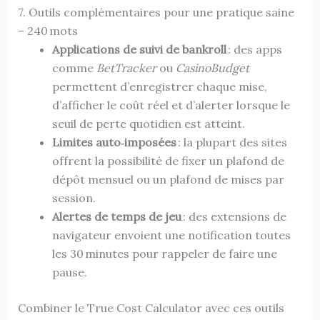
7. Outils complémentaires pour une pratique saine
– 240 mots
Applications de suivi de bankroll
: des apps
comme
BetTracker
ou
CasinoBudget
permettent d’enregistrer chaque mise,
d’afficher le coût réel et d’alerter lorsque le
seuil de perte quotidien est atteint.
Limites auto‑imposées
: la plupart des sites
offrent la possibilité de fixer un plafond de
dépôt mensuel ou un plafond de mises par
session.
Alertes de temps de jeu
: des extensions de
navigateur envoient une notification toutes
les 30 minutes pour rappeler de faire une
pause.
Combiner le True Cost Calculator avec ces outils