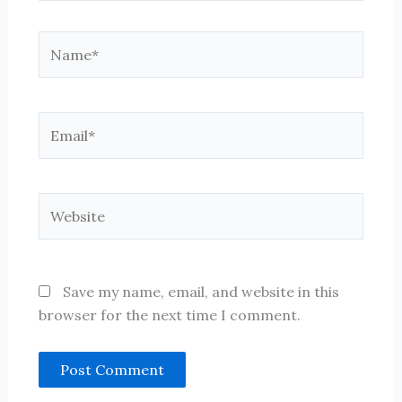
Name*
Email*
Website
Save my name, email, and website in this
browser for the next time I comment.