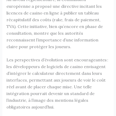
européenne a proposé une directive incitant les
licences de casino en ligne à publier un tableau
récapitulatif des coûts (rake, frais de paiement,
TVA). Cette initiative, bien qu’encore en phase de
consultation, montre que les autorités
reconnaissent l’importance d’une information
claire pour protéger les joueurs.
Les perspectives d’évolution sont encourageantes :
les développeurs de logiciels de casino envisagent
d’intégrer le calculateur directement dans leurs
interfaces, permettant aux joueurs de voir le coût
réel avant de placer chaque mise. Une telle
intégration pourrait devenir un standard de
l’industrie, à l’image des mentions légales
obligatoires aujourd’hui.