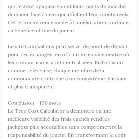
qui restent opaques voient leurs parts de marché
diminuer face à ceux qui affichent leurs coûts réels.
Cette concurrence incite à l’amélioration continue,
au bénéfice ultime du joueur.
Le site Compaillons peut servir de point de départ
pour ces échanges, en offrant un espace neutre où
les comparaisons sont centralisées. En l’utilisant
comme référence, chaque membre de la
communauté contribue à un écosystème plus sain
et plus transparent.
Conclusion – 190 mots
Le True Cost Calculator a démontré qu’une
meilleure visibilité des frais cachés rend les
jackpots plus accessibles sans compromettre la
responsabilité du joueur. En transformant le coût