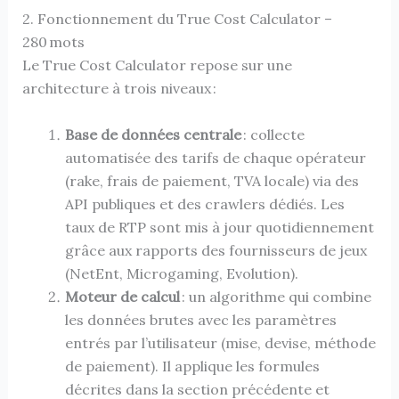
2. Fonctionnement du True Cost Calculator –
280 mots
Le True Cost Calculator repose sur une
architecture à trois niveaux :
Base de données centrale
: collecte
automatisée des tarifs de chaque opérateur
(rake, frais de paiement, TVA locale) via des
API publiques et des crawlers dédiés. Les
taux de RTP sont mis à jour quotidiennement
grâce aux rapports des fournisseurs de jeux
(NetEnt, Microgaming, Evolution).
Moteur de calcul
: un algorithme qui combine
les données brutes avec les paramètres
entrés par l’utilisateur (mise, devise, méthode
de paiement). Il applique les formules
décrites dans la section précédente et