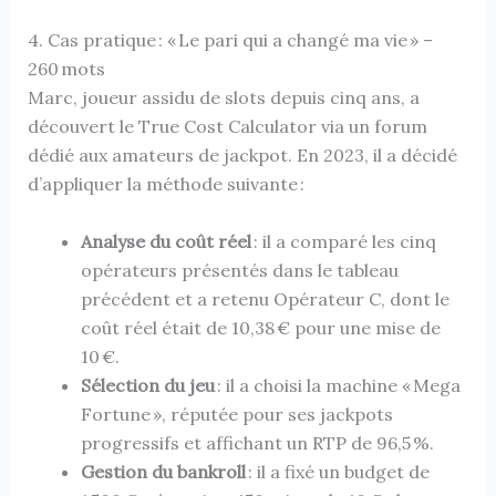
4. Cas pratique : « Le pari qui a changé ma vie » –
260 mots
Marc, joueur assidu de slots depuis cinq ans, a
découvert le True Cost Calculator via un forum
dédié aux amateurs de jackpot. En 2023, il a décidé
d’appliquer la méthode suivante :
Analyse du coût réel
: il a comparé les cinq
opérateurs présentés dans le tableau
précédent et a retenu Opérateur C, dont le
coût réel était de 10,38 € pour une mise de
10 €.
Sélection du jeu
: il a choisi la machine « Mega
Fortune », réputée pour ses jackpots
progressifs et affichant un RTP de 96,5 %.
Gestion du bankroll
: il a fixé un budget de