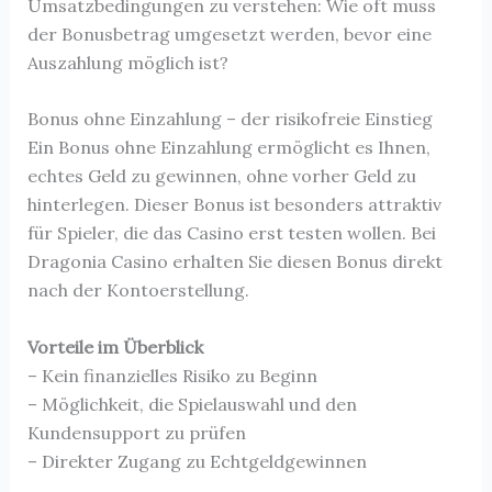
Umsatzbedingungen zu verstehen: Wie oft muss
der Bonusbetrag umgesetzt werden, bevor eine
Auszahlung möglich ist?
Bonus ohne Einzahlung – der risikofreie Einstieg
Ein Bonus ohne Einzahlung ermöglicht es Ihnen,
echtes Geld zu gewinnen, ohne vorher Geld zu
hinterlegen. Dieser Bonus ist besonders attraktiv
für Spieler, die das Casino erst testen wollen. Bei
Dragonia Casino erhalten Sie diesen Bonus direkt
nach der Kontoerstellung.
Vorteile im Überblick
– Kein finanzielles Risiko zu Beginn
– Möglichkeit, die Spielauswahl und den
Kundensupport zu prüfen
– Direkter Zugang zu Echtgeldgewinnen