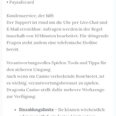
• Paysafecard
Kundenservice, der hilft
Der Support ist rund um die Uhr per Live‑Chat und
E‑Mail erreichbar. Anfragen werden in der Regel
innerhalb von 10 Minuten bearbeitet. Für dringende
Fragen steht zudem eine telefonische Hotline
bereit.
Verantwortungsvolles Spielen: Tools und Tipps für
den sicheren Umgang
Auch wenn ein Casino verlockende Boni bietet, ist
es wichtig, verantwortungsbewusst zu spielen.
Dragonia Casino stellt dafür mehrere Werkzeuge
zur Verfügung:
Einzahlungslimits
– Sie können wöchentlich