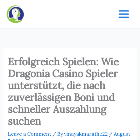
Skip
to
content
Erfolgreich Spielen: Wie
Dragonia Casino Spieler
unterstützt, die nach
zuverlässigen Boni und
schneller Auszahlung
suchen
Leave a Comment
/ By
vinayakmarathe22
/
August