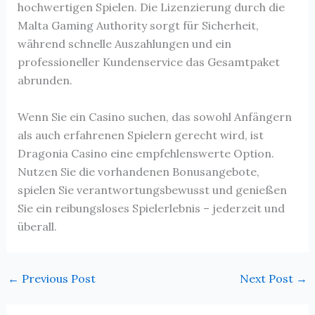
hochwertigen Spielen. Die Lizenzierung durch die
Malta Gaming Authority sorgt für Sicherheit,
während schnelle Auszahlungen und ein
professioneller Kundenservice das Gesamtpaket
abrunden.
Wenn Sie ein Casino suchen, das sowohl Anfängern
als auch erfahrenen Spielern gerecht wird, ist
Dragonia Casino eine empfehlenswerte Option.
Nutzen Sie die vorhandenen Bonusangebote,
spielen Sie verantwortungsbewusst und genießen
Sie ein reibungsloses Spielerlebnis – jederzeit und
überall.
←
Previous Post
Next Post
→