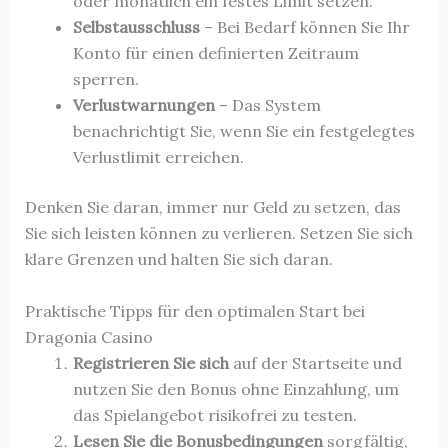
oder monatlich ein festes Limit setzen.
Selbstausschluss
– Bei Bedarf können Sie Ihr
Konto für einen definierten Zeitraum
sperren.
Verlustwarnungen
– Das System
benachrichtigt Sie, wenn Sie ein festgelegtes
Verlustlimit erreichen.
Denken Sie daran, immer nur Geld zu setzen, das
Sie sich leisten können zu verlieren. Setzen Sie sich
klare Grenzen und halten Sie sich daran.
Praktische Tipps für den optimalen Start bei
Dragonia Casino
Registrieren Sie sich
auf der Startseite und
nutzen Sie den Bonus ohne Einzahlung, um
das Spielangebot risikofrei zu testen.
Lesen Sie die Bonusbedingungen
sorgfältig,