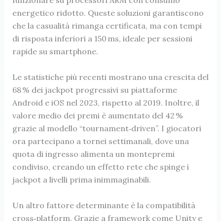
funzionare su processori ARM con consumo
energetico ridotto. Queste soluzioni garantiscono
che la casualità rimanga certificata, ma con tempi
di risposta inferiori a 150 ms, ideale per sessioni
rapide su smartphone.
Le statistiche più recenti mostrano una crescita del
68 % dei jackpot progressivi su piattaforme
Android e iOS nel 2023, rispetto al 2019. Inoltre, il
valore medio dei premi è aumentato del 42 %
grazie al modello “tournament‑driven”. I giocatori
ora partecipano a tornei settimanali, dove una
quota di ingresso alimenta un montepremi
condiviso, creando un effetto rete che spinge i
jackpot a livelli prima inimmaginabili.
Un altro fattore determinante è la compatibilità
cross‑platform. Grazie a framework come Unity e