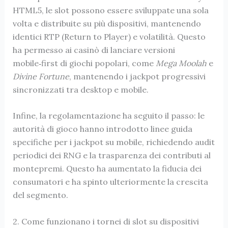
HTML5, le slot possono essere sviluppate una sola
volta e distribuite su più dispositivi, mantenendo
identici RTP (Return to Player) e volatilità. Questo
ha permesso ai casinò di lanciare versioni
mobile‑first di giochi popolari, come
Mega Moolah
e
Divine Fortune
, mantenendo i jackpot progressivi
sincronizzati tra desktop e mobile.
Infine, la regolamentazione ha seguito il passo: le
autorità di gioco hanno introdotto linee guida
specifiche per i jackpot su mobile, richiedendo audit
periodici dei RNG e la trasparenza dei contributi al
montepremi. Questo ha aumentato la fiducia dei
consumatori e ha spinto ulteriormente la crescita
del segmento.
2. Come funzionano i tornei di slot su dispositivi