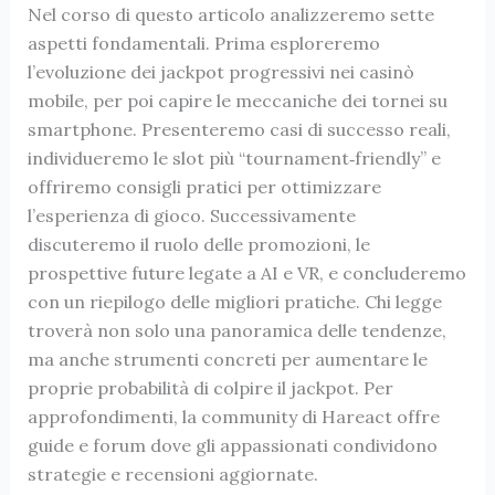
Nel corso di questo articolo analizzeremo sette
aspetti fondamentali. Prima esploreremo
l’evoluzione dei jackpot progressivi nei casinò
mobile, per poi capire le meccaniche dei tornei su
smartphone. Presenteremo casi di successo reali,
individueremo le slot più “tournament‑friendly” e
offriremo consigli pratici per ottimizzare
l’esperienza di gioco. Successivamente
discuteremo il ruolo delle promozioni, le
prospettive future legate a AI e VR, e concluderemo
con un riepilogo delle migliori pratiche. Chi legge
troverà non solo una panoramica delle tendenze,
ma anche strumenti concreti per aumentare le
proprie probabilità di colpire il jackpot. Per
approfondimenti, la community di Hareact offre
guide e forum dove gli appassionati condividono
strategie e recensioni aggiornate.