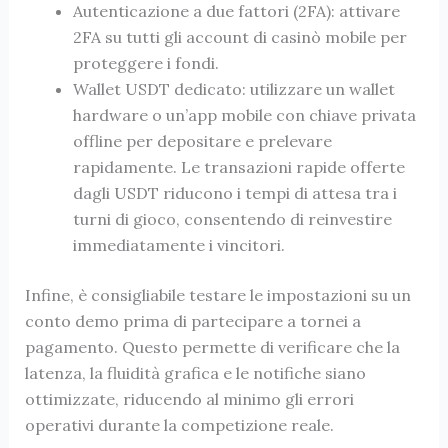
Autenticazione a due fattori (2FA): attivare
2FA su tutti gli account di casinò mobile per
proteggere i fondi.
Wallet USDT dedicato: utilizzare un wallet
hardware o un’app mobile con chiave privata
offline per depositare e prelevare
rapidamente. Le transazioni rapide offerte
dagli USDT riducono i tempi di attesa tra i
turni di gioco, consentendo di reinvestire
immediatamente i vincitori.
Infine, è consigliabile testare le impostazioni su un
conto demo prima di partecipare a tornei a
pagamento. Questo permette di verificare che la
latenza, la fluidità grafica e le notifiche siano
ottimizzate, riducendo al minimo gli errori
operativi durante la competizione reale.