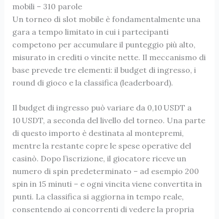
mobili – 310 parole
Un torneo di slot mobile è fondamentalmente una
gara a tempo limitato in cui i partecipanti
competono per accumulare il punteggio più alto,
misurato in crediti o vincite nette. Il meccanismo di
base prevede tre elementi: il budget di ingresso, i
round di gioco e la classifica (leaderboard).
Il budget di ingresso può variare da 0,10 USDT a
10 USDT, a seconda del livello del torneo. Una parte
di questo importo è destinata al montepremi,
mentre la restante copre le spese operative del
casinò. Dopo l’iscrizione, il giocatore riceve un
numero di spin predeterminato – ad esempio 200
spin in 15 minuti – e ogni vincita viene convertita in
punti. La classifica si aggiorna in tempo reale,
consentendo ai concorrenti di vedere la propria