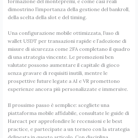
formazione del montepremi, e come casi reali
dimostrino l’importanza della gestione del bankroll,
della scelta della slot e del timing.
Una configurazione mobile ottimizzata, l’uso di
wallet USDT per transazioni rapide e l’adozione di
misure di sicurezza come 2FA completano il quadro
di una strategia vincente. Le promozioni ben
valutate possono aumentare il capitale di gioco
senza gravare di requisiti inutili, mentre le
prospettive future legate a AI e VR promettono
esperienze ancora più personalizzate e immersive.
Il prossimo passo è semplice: scegliete una
piattaforma mobile affidabile, consultate le guide di
Hareact per approfondire le recensioni e le best
practice, e partecipate a un torneo con la strategia
delineata in questo articolo. Con disciplina,