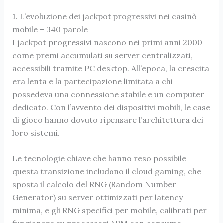
1. L’evoluzione dei jackpot progressivi nei casinò
mobile – 340 parole
I jackpot progressivi nascono nei primi anni 2000
come premi accumulati su server centralizzati,
accessibili tramite PC desktop. All’epoca, la crescita
era lenta e la partecipazione limitata a chi
possedeva una connessione stabile e un computer
dedicato. Con l’avvento dei dispositivi mobili, le case
di gioco hanno dovuto ripensare l’architettura dei
loro sistemi.
Le tecnologie chiave che hanno reso possibile
questa transizione includono il cloud gaming, che
sposta il calcolo del RNG (Random Number
Generator) su server ottimizzati per latency
minima, e gli RNG specifici per mobile, calibrati per