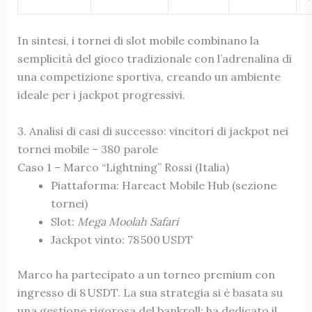
In sintesi, i tornei di slot mobile combinano la
semplicità del gioco tradizionale con l’adrenalina di
una competizione sportiva, creando un ambiente
ideale per i jackpot progressivi.
3. Analisi di casi di successo: vincitori di jackpot nei
tornei mobile – 380 parole
Caso 1 – Marco “Lightning” Rossi (Italia)
Piattaforma: Hareact Mobile Hub (sezione
tornei)
Slot:
Mega Moolah Safari
Jackpot vinto: 78 500 USDT
Marco ha partecipato a un torneo premium con
ingresso di 8 USDT. La sua strategia si è basata su
una gestione rigorosa del bankroll: ha dedicato il