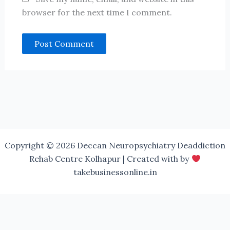
browser for the next time I comment.
Copyright © 2026 Deccan Neuropsychiatry Deaddiction
Rehab Centre Kolhapur | Created with by
takebusinessonline.in