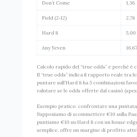
Don’t Come
1,36
Field (2‑12)
2,78
Hard 8
5,00
Any Seven
16,6
Calcolo rapido del “true odds” e perché è 
Il “true odds” indica il rapporto reale tra 
puntare sull’Hard 8 ha 5 combinazioni favor
valutare se le odds offerte dal casinò (spe
Esempio pratico: confrontare una puntata 
Supponiamo di scommettere €10 sulla Pass L
puntiamo €10 su Hard 8 con un house edge d
semplice, offre un margine di profitto atte