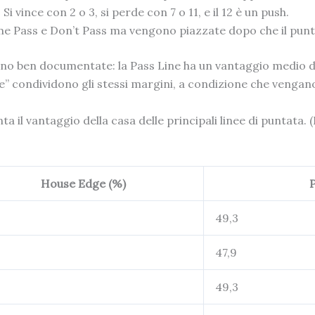
 Si vince con 2 o 3, si perde con 7 o 11, e il 12 è un push.
e Pass e Don’t Pass ma vengono piazzate dopo che il punto 
sono ben documentate: la Pass Line ha un vantaggio medio d
 condividono gli stessi margini, a condizione che vengano
a il vantaggio della casa delle principali linee di puntata. (
House Edge (%)
P
49,3
47,9
49,3