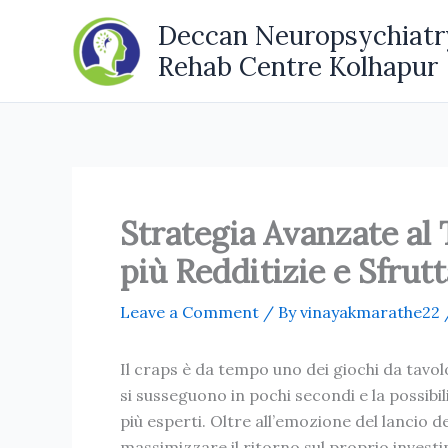
Skip
Deccan Neuropsychiatr
to
Rehab Centre Kolhapur
content
Strategia Avanzate al
più Redditizie e Sfrut
Leave a Comment
/ By
vinayakmarathe22
Il craps è da tempo uno dei giochi da tavolo
si susseguono in pochi secondi e la possibili
più esperti. Oltre all’emozione del lancio 
massimizzare il ritorno sul proprio invest