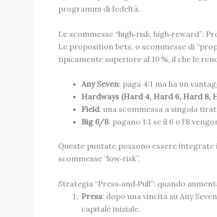
programmi di fedeltà.
Le scommesse “high‑risk, high‑reward”: P
Le proposition bets, o scommesse di “propos
tipicamente superiore al 10 %, il che le ren
Any Seven
: paga 4:1 ma ha un vantag
Hardways (Hard 4, Hard 6, Hard 8, 
Field
: una scommessa a singola tirata ch
Big 6/8
: pagano 1:1 se il 6 o l’8 veng
Queste puntate possono essere integrate i
scommesse “low‑risk”.
Strategia “Press‑and‑Pull”: quando aument
Press
: dopo una vincita su Any Seven
capitale iniziale.