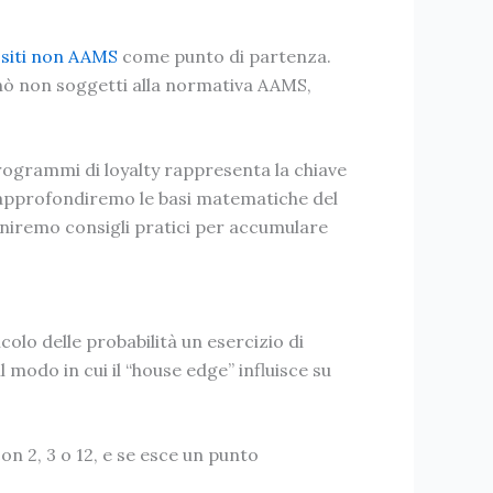
i
siti non AAMS
come punto di partenza.
nò non soggetti alla normativa AAMS,
programmi di loyalty rappresenta la chiave
o approfondiremo le basi matematiche del
rniremo consigli pratici per accumulare
colo delle probabilità un esercizio di
 modo in cui il “house edge” influisce su
con 2, 3 o 12, e se esce un punto