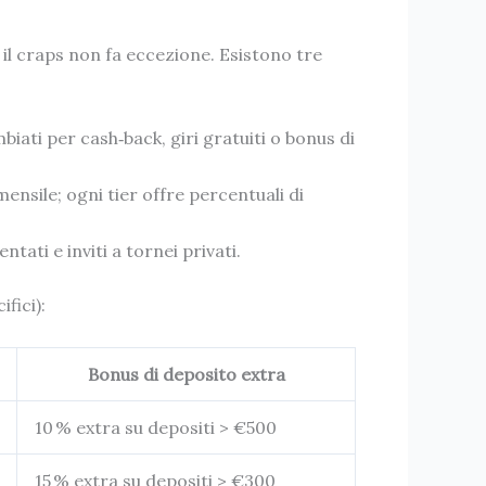
 il craps non fa eccezione. Esistono tre
ati per cash‑back, giri gratuiti o bonus di
mensile; ogni tier offre percentuali di
tati e inviti a tornei privati.
fici):
Bonus di deposito extra
10 % extra su depositi > €500
15 % extra su depositi > €300