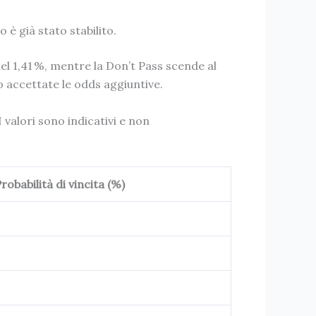
è già stato stabilito.
el 1,41 %, mentre la Don’t Pass scende al
 accettate le odds aggiuntive.
I valori sono indicativi e non
robabilità di vincita (%)