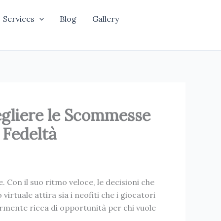
Services
Blog
Gallery
egliere le Scommesse
 Fedeltà
. Con il suo ritmo veloce, le decisioni che
irtuale attira sia i neofiti che i giocatori
armente ricca di opportunità per chi vuole