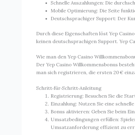
Schnelle Auszahlungen: Die durchschn
Mobile Optimierung: Die Seite funkti
Deutschsprachiger Support: Der Kun
Durch diese Eigenschaften löst Yep Casino
keinen deutschsprachigen Support. Yep Casi
Wie man den Yep Casino Willkommensbonu
Der Yep Casino Willkommensbonus besteht 
man sich registrieren, die ersten 20 € e
Schritt‑für‑Schritt‑Anleitung
Registrierung: Besuchen Sie die Start
Einzahlung: Nutzen Sie eine schnell
Bonus aktivieren: Geben Sie beim Ei
Umsatzbedingungen erfüllen: Spielen
Umsatzanforderung effizient zu err