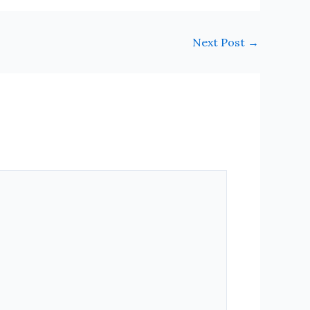
Next Post
→