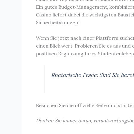
Ein gutes Budget‑Management, kombiniert m
Casino liefert dabei die wichtigsten Bauste
Sicherheitskonzept.
Wenn Sie jetzt nach einer Plattform suchen
einen Blick wert. Probieren Sie es aus und
positiven Ergänzung Ihres Studentenlebe
Rhetorische Frage: Sind Sie bere
Besuchen Sie die offizielle Seite und start
Denken Sie immer daran, verantwortungsbewu