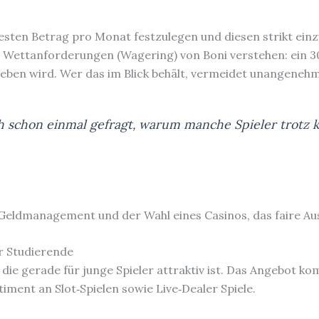
festen Betrag pro Monat festzulegen und diesen strikt einz
e Wettanforderungen (Wagering) von Boni verstehen: ein 3
egeben wird. Wer das im Blick behält, vermeidet unangene
h schon einmal gefragt, warum manche Spieler trotz kl
em Geldmanagement und der Wahl eines Casinos, das faire A
r Studierende
t, die gerade für junge Spieler attraktiv ist. Das Angebot 
iment an Slot‑Spielen sowie Live‑Dealer Spiele.