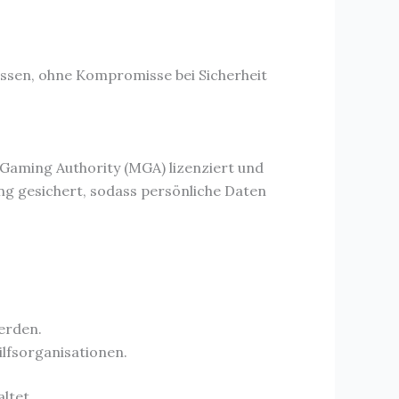
assen, ohne Kompromisse bei Sicherheit
 Gaming Authority (MGA) lizenziert und
ng gesichert, sodass persönliche Daten
erden.
ilfsorganisationen.
ltet.