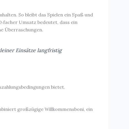
uhalten. So bleibt das Spielen ein Spaß und
0‑facher Umsatz bedeutet, dass ein
hme Überraschungen.
einer Einsätze langfristig
uszahlungsbedingungen bietet.
kombiniert großzügige Willkommensboni, ein