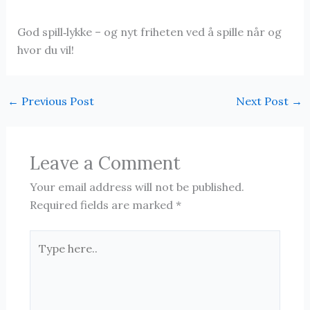
God spill‑lykke – og nyt friheten ved å spille når og
hvor du vil!
←
Previous Post
Next Post
→
Leave a Comment
Your email address will not be published.
Required fields are marked
*
Type
here..