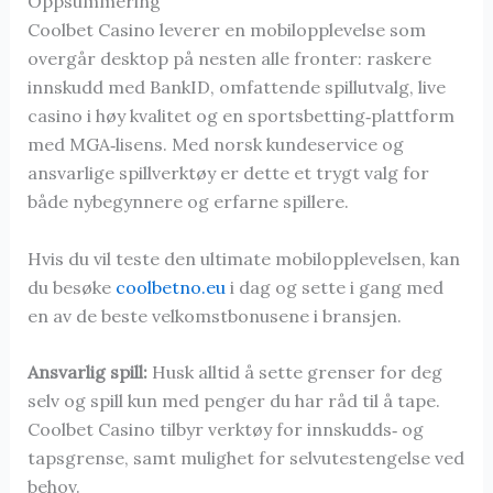
Oppsummering
Coolbet Casino leverer en mobilopplevelse som
overgår desktop på nesten alle fronter: raskere
innskudd med BankID, omfattende spillutvalg, live
casino i høy kvalitet og en sportsbetting‑plattform
med MGA‑lisens. Med norsk kundeservice og
ansvarlige spillverktøy er dette et trygt valg for
både nybegynnere og erfarne spillere.
Hvis du vil teste den ultimate mobilopplevelsen, kan
du besøke
coolbetno.eu
i dag og sette i gang med
en av de beste velkomstbonusene i bransjen.
Ansvarlig spill:
Husk alltid å sette grenser for deg
selv og spill kun med penger du har råd til å tape.
Coolbet Casino tilbyr verktøy for innskudds‑ og
tapsgrense, samt mulighet for selvutestengelse ved
behov.