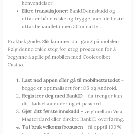
henvendelser.
Sikre transaksjoner:
BankID‑innskudd og
uttak er både raske og trygge, med de fleste
uttak behandlet innen 30 minutter.
Praktisk guide: Slik kommer du i gang på mobilen
Følg denne enkle steg‑for‑steg‑prosessen for å
begynne å spille på mobilen med Coolcoolbet
Casino.
Last ned appen eller gå til mobilnettstedet
–
begge er optimalisert for iOS og Android.
Registrer deg med BankID
– du trenger kun
ditt fødselsnummer og et passord.
Gjør ditt første innskudd
– velg mellom Visa,
MasterCard eller direkte BankID‑overføring.
Ta i bruk velkomstbonusen
– få opptil 100 %