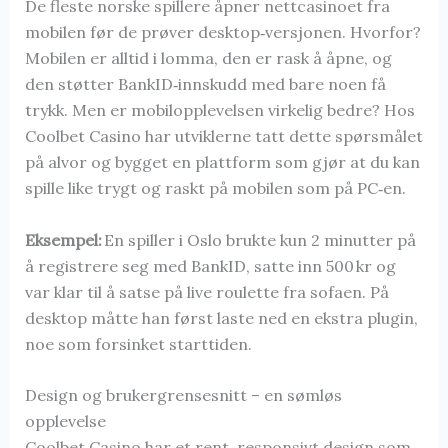
De fleste norske spillere åpner nettcasinoet fra
mobilen før de prøver desktop‑versjonen. Hvorfor?
Mobilen er alltid i lomma, den er rask å åpne, og
den støtter BankID‑innskudd med bare noen få
trykk. Men er mobilopplevelsen virkelig bedre? Hos
Coolbet Casino har utviklerne tatt dette spørsmålet
på alvor og bygget en plattform som gjør at du kan
spille like trygt og raskt på mobilen som på PC‑en.
Eksempel:
En spiller i Oslo brukte kun 2 minutter på
å registrere seg med BankID, satte inn 500 kr og
var klar til å satse på live roulette fra sofaen. På
desktop måtte han først laste ned en ekstra plugin,
noe som forsinket starttiden.
Design og brukergrensesnitt – en sømløs
opplevelse
Coolbet Casino har et rent, responsivt design som