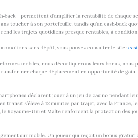
h‑back – permettent d’amplifier la rentabilité de chaque s
s toucher à son portefeuille, tandis qu’un cash‑back quoti
nd les trajets quotidiens presque rentables, à condition d
romotions sans dépôt, vous pouvez consulter le site :
casi
teformes mobiles, nous décortiquerons leurs bonus, nous 
 transformer chaque déplacement en opportunité de gain.
 smartphones déclarent jouer à un jeu de casino pendant le
n transit s’élève à 12 minutes par trajet, avec la France, 
E, le Royaume-Uni et Malte renforcent la protection des jou
agement sur mobile. Un joueur qui reçoit un bonus gratuit d