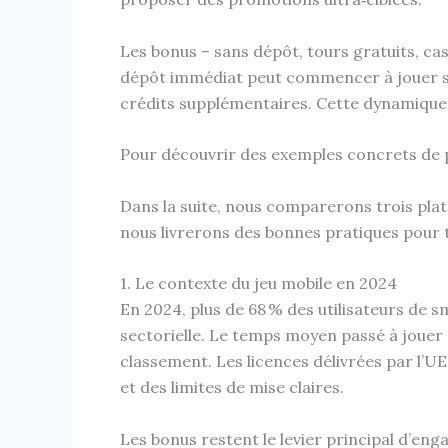
Les bonus – sans dépôt, tours gratuits, cas
dépôt immédiat peut commencer à jouer san
crédits supplémentaires. Cette dynamique re
Pour découvrir des exemples concrets de p
Dans la suite, nous comparerons trois pla
nous livrerons des bonnes pratiques pour
1. Le contexte du jeu mobile en 2024
En 2024, plus de 68 % des utilisateurs de
sectorielle. Le temps moyen passé à jouer e
classement. Les licences délivrées par l’U
et des limites de mise claires.
Les bonus restent le levier principal d’eng