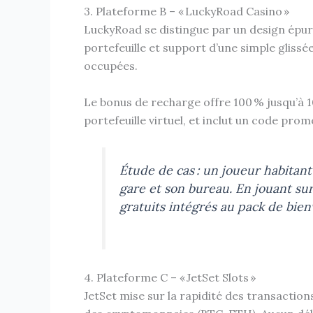
3. Plateforme B – « LuckyRoad Casino »
LuckyRoad se distingue par un design épur
portefeuille et support d’une simple glissé
occupées.
Le bonus de recharge offre 100 % jusqu’à 10
portefeuille virtuel, et inclut un code pro
Étude de cas : un joueur habitant
gare et son bureau. En jouant su
gratuits intégrés au pack de bie
4. Plateforme C – « JetSet Slots »
JetSet mise sur la rapidité des transaction