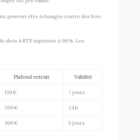
ompte est pré‑validé.
oints peuvent être échangés contre des free
de slots à RTP supérieur à 96 %. Les
Plafond retrait
Validité
150 €
7 jours
200 €
24 h
300 €
5 jours