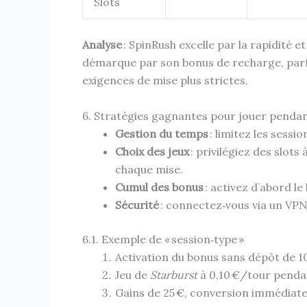
Slots
Analyse
: SpinRush excelle par la rapidité e
démarque par son bonus de recharge, parfai
exigences de mise plus strictes.
6. Stratégies gagnantes pour jouer pendant
Gestion du temps
: limitez les sessi
Choix des jeux
: privilégiez des slot
chaque mise.
Cumul des bonus
: activez d’abord le
Sécurité
: connectez‑vous via un VPN 
6.1. Exemple de « session‑type »
Activation du bonus sans dépôt de 10
Jeu de
Starburst
à 0,10 €/tour pendan
Gains de 25 €, conversion immédiate en