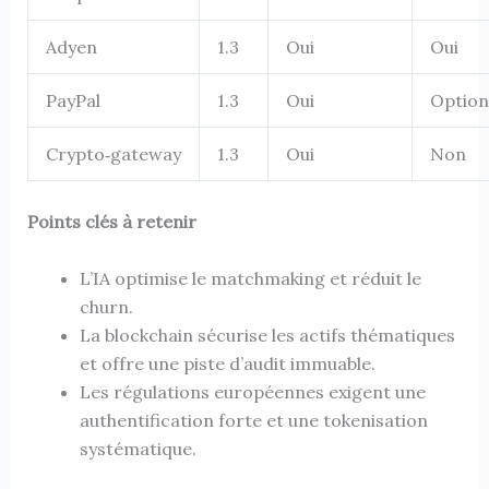
Adyen
1.3
Oui
Oui
PayPal
1.3
Oui
Option
Crypto‑gateway
1.3
Oui
Non
Points clés à retenir
L’IA optimise le matchmaking et réduit le
churn.
La blockchain sécurise les actifs thématiques
et offre une piste d’audit immuable.
Les régulations européennes exigent une
authentification forte et une tokenisation
systématique.