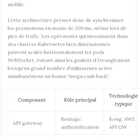
mobile.
Cette architecture permet donc de synchroniser
les promotions en moins de 200 ms, même lors de
pics de trafic. Les opérateurs qui investissent dans
des clusters Kubernetes bien dimensionnés
peuvent scaler horizontalement les pods
WebSocket, évitant ainsi les goulots d’étranglement
lorsqu’un grand nombre d’utilisateurs active
simultanément un bonus “mega‑cash‑back”.
Technologie
Composant
Rôle principal
typique
Routage,
Kong, AWS
API gateway
authentification
API GW