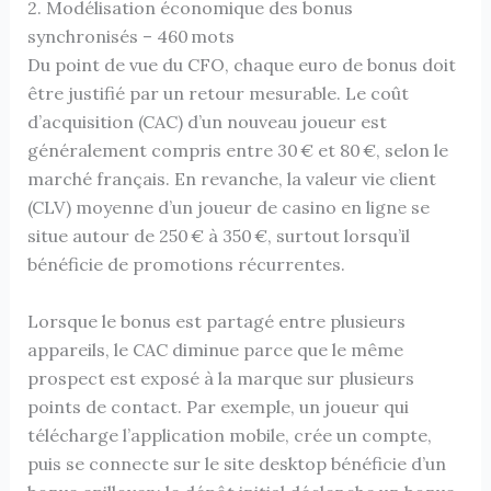
2. Modélisation économique des bonus
synchronisés – 460 mots
Du point de vue du CFO, chaque euro de bonus doit
être justifié par un retour mesurable. Le coût
d’acquisition (CAC) d’un nouveau joueur est
généralement compris entre 30 € et 80 €, selon le
marché français. En revanche, la valeur vie client
(CLV) moyenne d’un joueur de casino en ligne se
situe autour de 250 € à 350 €, surtout lorsqu’il
bénéficie de promotions récurrentes.
Lorsque le bonus est partagé entre plusieurs
appareils, le CAC diminue parce que le même
prospect est exposé à la marque sur plusieurs
points de contact. Par exemple, un joueur qui
télécharge l’application mobile, crée un compte,
puis se connecte sur le site desktop bénéficie d’un