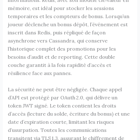
informations. Redis, avec son modèle clé‑valeur en
mémoire, est idéal pour stocker les sessions
temporaires et les compteurs de bonus. Lorsqu’un
joueur déclenche un bonus dépôt, l’événement est
inscrit dans Redis, puis répliqué de façon
asynchrone vers Cassandra, qui conserve
l’historique complet des promotions pour les
besoins d’audit et de reporting. Cette double
couche garantit à la fois rapidité d’accès et
résilience face aux pannes.
La sécurité ne peut être négligée. Chaque appel
d’API est protégé par OAuth 2.0, qui délivre un
token JWT signé. Le token contient les droits
d’accès (lecture du solde, écriture du bonus) et une
date d’expiration courte, limitant les risques
d’usurpation. Toutes les communications
transitent via TLS 1.3, assurant le chiffrement de