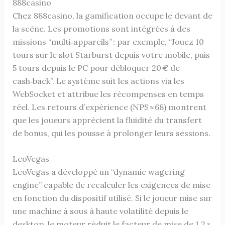
888casino
Chez 888casino, la gamification occupe le devant de
la scène. Les promotions sont intégrées à des
missions “multi‑appareils” : par exemple, “Jouez 10
tours sur le slot Starburst depuis votre mobile, puis
5 tours depuis le PC pour débloquer 20 € de
cash‑back”. Le système suit les actions via les
WebSocket et attribue les récompenses en temps
réel. Les retours d’expérience (NPS ≈ 68) montrent
que les joueurs apprécient la fluidité du transfert
de bonus, qui les pousse à prolonger leurs sessions.
LeoVegas
LeoVegas a développé un “dynamic wagering
engine” capable de recalculer les exigences de mise
en fonction du dispositif utilisé. Si le joueur mise sur
une machine à sous à haute volatilité depuis le
desktop, le moteur réduit le facteur de mise de 1,2 ×,