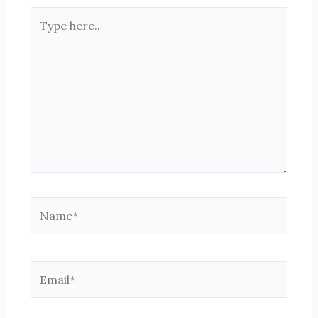
Type
here..
Name*
Email*