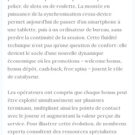
poker, de slots ou de roulette. La montée en
puissance de la synchronisation cross‑device
permet aujourd’hui de passer d’un smartphone à
une tablette, puis à un ordinateur de bureau, sans
perdre la continuité de la session. Cette fluidité
technique n’est pas qu’une question de confort : elle
devient le socle d’une nouvelle dynamique
économique où les promotions – welcome bonus,
bonus dépôt, cash‑back, free spins – jouent le rôle
de catalyseur.
Les opérateurs ont compris que chaque bonus peut
être exploité simultanément sur plusieurs
terminaux, multipliant ainsi les points de contact
avec le joueur et augmentant la valeur perçue du
service. Pour illustrer cette évolution, de nombreux
experts consultent des ressources spécialisées