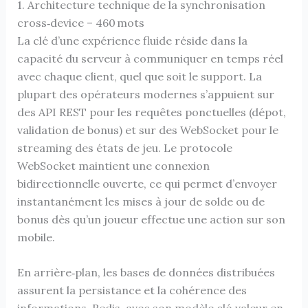
1. Architecture technique de la synchronisation
cross‑device – 460 mots
La clé d’une expérience fluide réside dans la
capacité du serveur à communiquer en temps réel
avec chaque client, quel que soit le support. La
plupart des opérateurs modernes s’appuient sur
des API REST pour les requêtes ponctuelles (dépot,
validation de bonus) et sur des WebSocket pour le
streaming des états de jeu. Le protocole
WebSocket maintient une connexion
bidirectionnelle ouverte, ce qui permet d’envoyer
instantanément les mises à jour de solde ou de
bonus dès qu’un joueur effectue une action sur son
mobile.
En arrière‑plan, les bases de données distribuées
assurent la persistance et la cohérence des