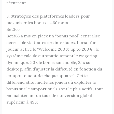
récurrent.
3. Stratégies des plateformes leaders pour
maximiser les bonus – 460 mots
Bet365
Bet365 a mis en place un “bonus pool” centralisé
accessible via toutes ses interfaces. Lorsqu’un
joueur active le “Welcome 200 % up to 200 €”, le
système calcule automatiquement le wagering
dynamique : 30 x le bonus sur mobile, 25 x sur
desktop, afin d’ajuster la difficulté en fonction du
comportement de chaque appareil. Cette
différenciation incite les joueurs à exploiter le
bonus sur le support où ils sont le plus actifs, tout
en maintenant un taux de conversion global
supérieur à 45 %.