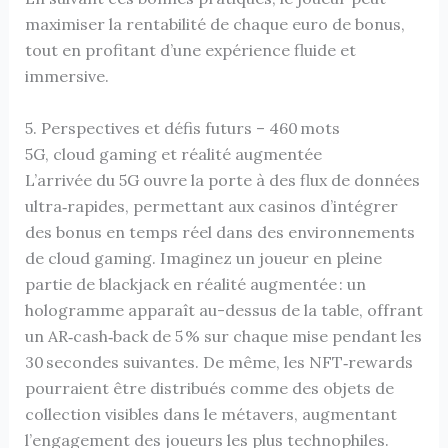
maximiser la rentabilité de chaque euro de bonus,
tout en profitant d’une expérience fluide et
immersive.
5. Perspectives et défis futurs – 460 mots
5G, cloud gaming et réalité augmentée
L’arrivée du 5G ouvre la porte à des flux de données
ultra‑rapides, permettant aux casinos d’intégrer
des bonus en temps réel dans des environnements
de cloud gaming. Imaginez un joueur en pleine
partie de blackjack en réalité augmentée : un
hologramme apparaît au-dessus de la table, offrant
un AR‑cash‑back de 5 % sur chaque mise pendant les
30 secondes suivantes. De même, les NFT‑rewards
pourraient être distribués comme des objets de
collection visibles dans le métavers, augmentant
l’engagement des joueurs les plus technophiles.