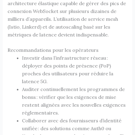
architecture élastique capable de gérer des pics de
connexion WebSocket sur plusieurs dizaines de
milliers d’appareils. L’utilisation de service mesh
(Istio, Linkerd) et de autoscaling basé sur les
métriques de latence devient indispensable.
Recommandations pour les opérateurs
Investir dans l’infrastructure réseau :
déployer des points de présence (PoP)
proches des utilisateurs pour réduire la
latence 5G.
Auditer continuellement les programmes de
bonus : vérifier que les exigences de mise
restent alignées avec les nouvelles exigences
réglementaires.
Collaborer avec des fournisseurs d’identité
unifiée : des solutions comme Auth0 ou