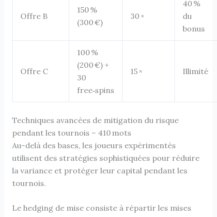
40 %
150 %
Offre B
30 ×
du
(300 €)
bonus
100 %
(200 €) +
Offre C
15 ×
Illimité
30
free‑spins
Techniques avancées de mitigation du risque
pendant les tournois – 410 mots
Au-delà des bases, les joueurs expérimentés
utilisent des stratégies sophistiquées pour réduire
la variance et protéger leur capital pendant les
tournois.
Le hedging de mise consiste à répartir les mises