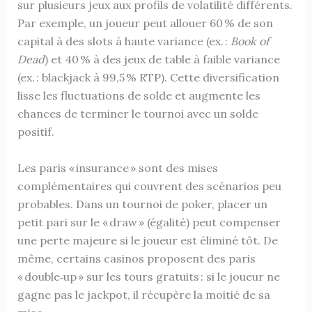
sur plusieurs jeux aux profils de volatilité différents.
Par exemple, un joueur peut allouer 60 % de son
capital à des slots à haute variance (ex. :
Book of
Dead
) et 40 % à des jeux de table à faible variance
(ex. : blackjack à 99,5 % RTP). Cette diversification
lisse les fluctuations de solde et augmente les
chances de terminer le tournoi avec un solde
positif.
Les paris « insurance » sont des mises
complémentaires qui couvrent des scénarios peu
probables. Dans un tournoi de poker, placer un
petit pari sur le « draw » (égalité) peut compenser
une perte majeure si le joueur est éliminé tôt. De
même, certains casinos proposent des paris
« double‑up » sur les tours gratuits : si le joueur ne
gagne pas le jackpot, il récupère la moitié de sa