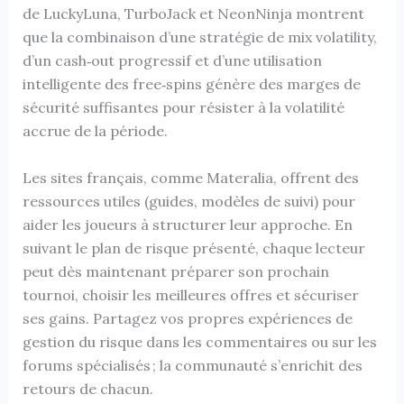
de LuckyLuna, TurboJack et NeonNinja montrent
que la combinaison d’une stratégie de mix volatility,
d’un cash‑out progressif et d’une utilisation
intelligente des free‑spins génère des marges de
sécurité suffisantes pour résister à la volatilité
accrue de la période.
Les sites français, comme Materalia, offrent des
ressources utiles (guides, modèles de suivi) pour
aider les joueurs à structurer leur approche. En
suivant le plan de risque présenté, chaque lecteur
peut dès maintenant préparer son prochain
tournoi, choisir les meilleures offres et sécuriser
ses gains. Partagez vos propres expériences de
gestion du risque dans les commentaires ou sur les
forums spécialisés ; la communauté s’enrichit des
retours de chacun.