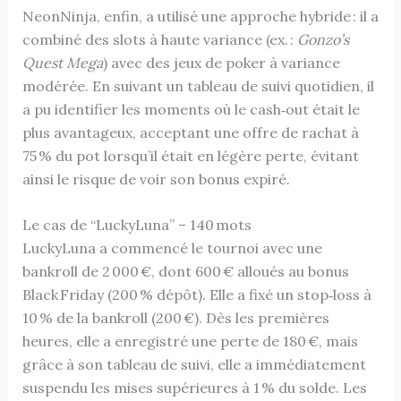
NeonNinja, enfin, a utilisé une approche hybride : il a
combiné des slots à haute variance (ex. :
Gonzo’s
Quest Mega
) avec des jeux de poker à variance
modérée. En suivant un tableau de suivi quotidien, il
a pu identifier les moments où le cash‑out était le
plus avantageux, acceptant une offre de rachat à
75 % du pot lorsqu’il était en légère perte, évitant
ainsi le risque de voir son bonus expiré.
Le cas de “LuckyLuna” – 140 mots
LuckyLuna a commencé le tournoi avec une
bankroll de 2 000 €, dont 600 € alloués au bonus
Black Friday (200 % dépôt). Elle a fixé un stop‑loss à
10 % de la bankroll (200 €). Dès les premières
heures, elle a enregistré une perte de 180 €, mais
grâce à son tableau de suivi, elle a immédiatement
suspendu les mises supérieures à 1 % du solde. Les