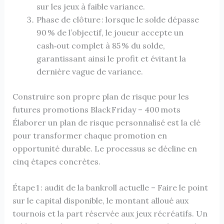
sur les jeux à faible variance.
Phase de clôture : lorsque le solde dépasse
90 % de l’objectif, le joueur accepte un
cash‑out complet à 85 % du solde,
garantissant ainsi le profit et évitant la
dernière vague de variance.
Construire son propre plan de risque pour les
futures promotions Black Friday – 400 mots
Élaborer un plan de risque personnalisé est la clé
pour transformer chaque promotion en
opportunité durable. Le processus se décline en
cinq étapes concrètes.
Étape 1 : audit de la bankroll actuelle – Faire le point
sur le capital disponible, le montant alloué aux
tournois et la part réservée aux jeux récréatifs. Un