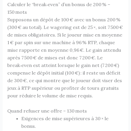
Calculer le “break‑even” d’un bonus de 200 % –
150 mots
Supposons un dépôt de 100 € avec un bonus 200 %
(300 € au total). Le wagering est de 25 ×, soit 7 500 €
de mises obligatoires. Si le joueur mise en moyenne
1 € par spin sur une machine à 96 % RTP, chaque
mise rapporte en moyenne 0,96 €. Le gain attendu
après 7 500 € de mises est donc 7 200 €. Le
break‑even est atteint lorsque le gain net (7 200 €)
compense le dépôt initial (100 €) : il reste un déficit
de 300 €, ce qui montre que le joueur doit viser des
jeux à RTP supérieur ou profiter de tours gratuits
pour réduire le volume de mise requis.
Quand refuser une offre – 130 mots
Exigences de mise supérieures à 30 × le
bonus.