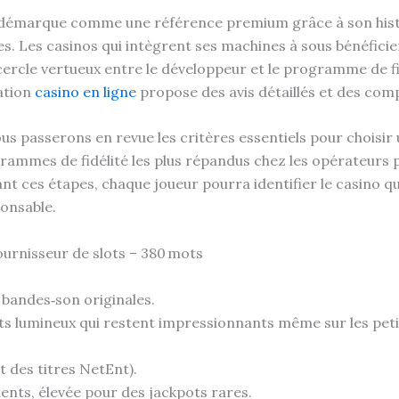
se démarque comme une référence premium grâce à son histo
es. Les casinos qui intègrent ses machines à sous bénéfici
cercle vertueux entre le développeur et le programme de fid
mation
casino en ligne
propose des avis détaillés et des compa
nous passerons en revue les critères essentiels pour choisir
rammes de fidélité les plus répandus chez les opérateurs p
nt ces étapes, chaque joueur pourra identifier le casino qu
onsable.
fournisseur de slots – 380 mots
 bandes‑son originales.
s lumineux qui restent impressionnants même sur les peti
t des titres NetEnt).
quents, élevée pour des jackpots rares.