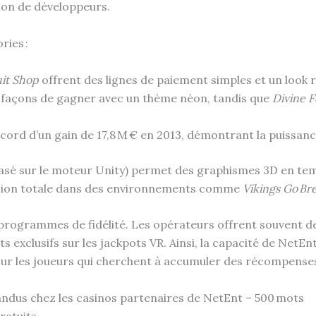
ion de développeurs.
ries :
uit Shop
offrent des lignes de paiement simples et un look r
façons de gagner avec un thème néon, tandis que
Divine 
ecord d’un gain de 17,8 M € en 2013, démontrant la puissan
basé sur le moteur Unity) permet des graphismes 3D en tem
ersion totale dans des environnements comme
Vikings Go Br
programmes de fidélité. Les opérateurs offrent souvent de
ts exclusifs sur les jackpots VR. Ainsi, la capacité de Ne
ur les joueurs qui cherchent à accumuler des récompense
pandus chez les casinos partenaires de NetEnt – 500 mots
ratuits