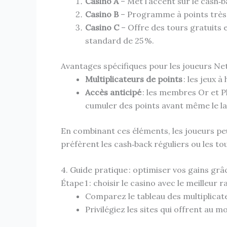
Casino A
– Met l’accent sur le cash‑b
Casino B
– Programme à points très g
Casino C
– Offre des tours gratuits 
standard de 25 %.
Avantages spécifiques pour les joueurs Ne
Multiplicateurs de points
: les jeux 
Accès anticipé
: les membres Or et Pl
cumuler des points avant même le la
En combinant ces éléments, les joueurs peuv
préfèrent les cash‑back réguliers ou les to
4. Guide pratique : optimiser vos gains g
Étape 1 : choisir le casino avec le meilleur
Comparez le tableau des multiplicate
Privilégiez les sites qui offrent au m