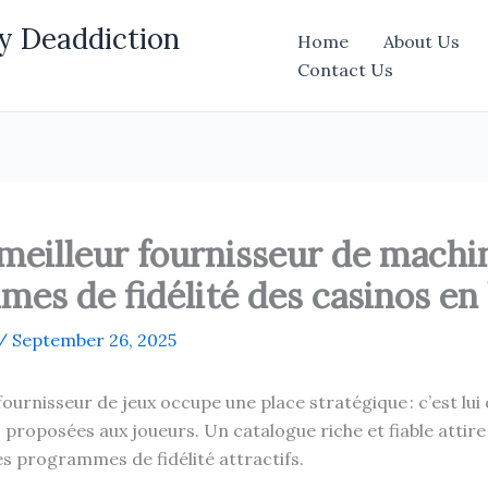
y Deaddiction
Home
About Us
Contact Us
eilleur fournisseur de machine
es de fidélité des casinos en 
/
September 26, 2025
ournisseur de jeux occupe une place stratégique : c’est lui 
es proposées aux joueurs. Un catalogue riche et fiable atti
es programmes de fidélité attractifs.