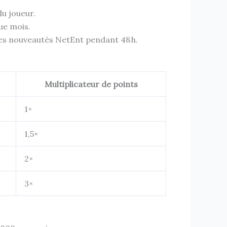
du joueur.
ue mois.
 les nouveautés NetEnt pendant 48 h.
Multiplicateur de points
1×
1,5×
2×
3×