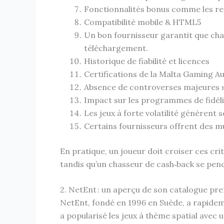
Fonctionnalités bonus comme les resp
Compatibilité mobile & HTML5
Un bon fournisseur garantit que cha
téléchargement.
Historique de fiabilité et licences
Certifications de la Malta Gaming A
Absence de controverses majeures sur
Impact sur les programmes de fidéli
Les jeux à forte volatilité génèrent s
Certains fournisseurs offrent des mul
En pratique, un joueur doit croiser ces cr
tandis qu’un chasseur de cash‑back se penche
2. NetEnt : un aperçu de son catalogue p
NetEnt, fondé en 1996 en Suède, a rapidemen
a popularisé les jeux à thème spatial avec 