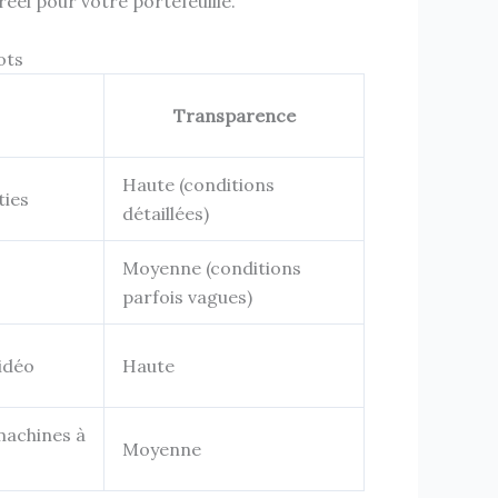
éel pour votre portefeuille.
ots
Transparence
Haute (conditions
ties
détaillées)
Moyenne (conditions
parfois vagues)
vidéo
Haute
machines à
Moyenne