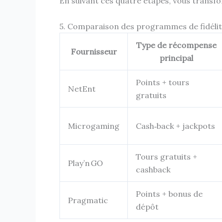
En suivant ces quatre étapes, vous transfo
5. Comparaison des programmes de fidélit
Type de récompense
Fournisseur
principal
Points + tours
NetEnt
gratuits
Microgaming
Cash‑back + jackpots
Tours gratuits +
Play’n GO
cashback
Points + bonus de
Pragmatic
dépôt