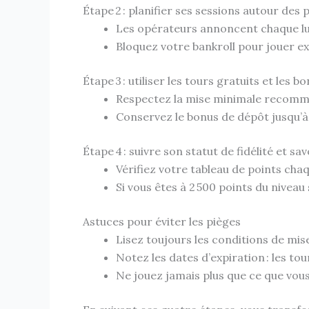
Étape 2 : planifier ses sessions autour des
Les opérateurs annoncent chaque lun
Bloquez votre bankroll pour jouer ex
Étape 3 : utiliser les tours gratuits et les
Respectez la mise minimale recomma
Conservez le bonus de dépôt jusqu’à 
Étape 4 : suivre son statut de fidélité et
Vérifiez votre tableau de points ch
Si vous êtes à 2 500 points du niveau
Astuces pour éviter les pièges
Lisez toujours les conditions de mis
Notez les dates d’expiration : les tou
Ne jouez jamais plus que ce que vo