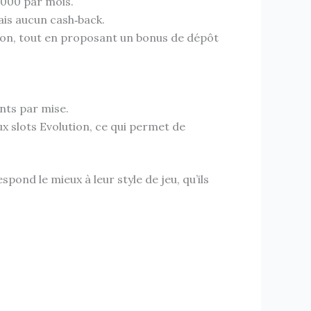
0 000 par mois.
ais aucun cash‑back.
tion, tout en proposant un bonus de dépôt
nts par mise.
ux slots Evolution, ce qui permet de
ond le mieux à leur style de jeu, qu’ils