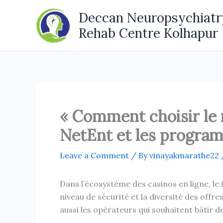
Skip
Deccan Neuropsychiatr
to
Rehab Centre Kolhapur
content
« Comment choisir le m
NetEnt et les programm
Leave a Comment
/ By
vinayakmarathe22
Dans l’écosystème des casinos en ligne, le f
niveau de sécurité et la diversité des offr
aussi les opérateurs qui souhaitent bâtir d