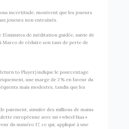
sous incertitude, montrent que les joueurs
aux joueurs non entraînés.
 15 minutes de méditation guidée, suivie de
 à Marco de réduire son taux de perte de
Return to Player) indique le pourcentage
éoriquement, une marge de 2 % en faveur du
 fréquents mais modestes, tandis que les
 de paiement, simuler des millions de mains
oulette européenne avec un « wheel bias »
veur du numéro 17, ce qui, appliqué à une