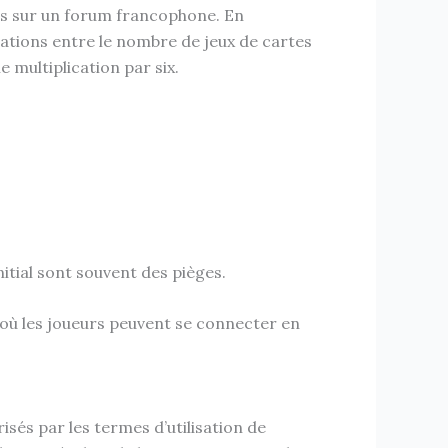
rés sur un forum francophone. En
élations entre le nombre de jeux de cartes
e multiplication par six.
itial sont souvent des pièges.
où les joueurs peuvent se connecter en
isés par les termes d’utilisation de