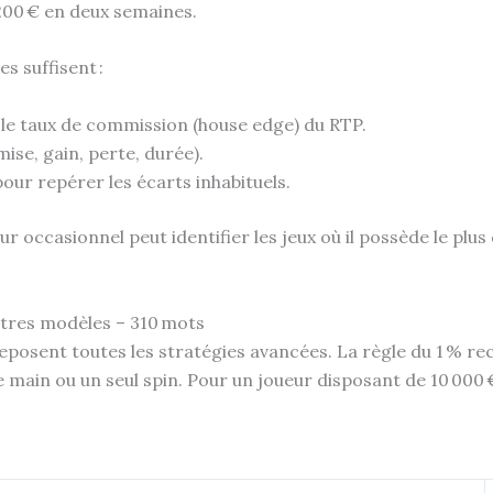
 200 € en deux semaines.
s suffisent :
 le taux de commission (house edge) du RTP.
ise, gain, perte, durée).
our repérer les écarts inhabituels.
 occasionnel peut identifier les jeux où il possède le plu
autres modèles – 310 mots
l reposent toutes les stratégies avancées. La règle du 1 % 
e main ou un seul spin. Pour un joueur disposant de 10 000 