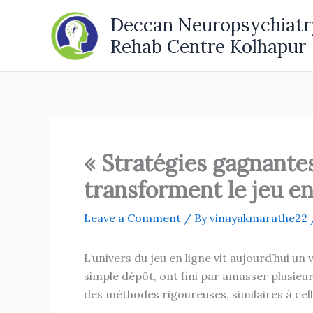
Skip
Deccan Neuropsychiatr
to
Rehab Centre Kolhapur
content
« Stratégies gagnante
transforment le jeu e
Leave a Comment
/ By
vinayakmarathe22
L’univers du jeu en ligne vit aujourd’hui u
simple dépôt, ont fini par amasser plusieur
des méthodes rigoureuses, similaires à cell