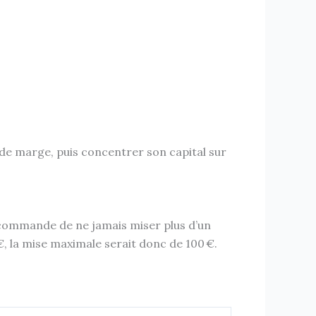
s de marge, puis concentrer son capital sur
recommande de ne jamais miser plus d’un
€, la mise maximale serait donc de 100 €.