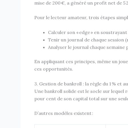
mise de 200 €, a généré un profit net de 5
Pour le lecteur amateur, trois étapes simple
Calculer son « edge » en soustrayant
Tenir un journal de chaque session (m
Analyser le journal chaque semaine p
En appliquant ces principes, même un joueur
ces opportunités.
3. Gestion de bankroll : la règle du 1 % et 
Une bankroll solide est le socle sur leque
pour cent de son capital total sur une seul
D’autres modèles existent :