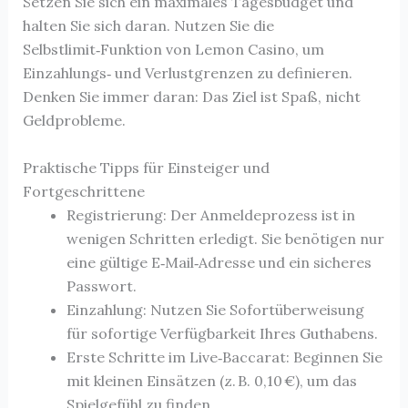
Setzen Sie sich ein maximales Tagesbudget und
halten Sie sich daran. Nutzen Sie die
Selbstlimit‑Funktion von Lemon Casino, um
Einzahlungs‑ und Verlustgrenzen zu definieren.
Denken Sie immer daran: Das Ziel ist Spaß, nicht
Geldprobleme.
Praktische Tipps für Einsteiger und
Fortgeschrittene
Registrierung: Der Anmeldeprozess ist in
wenigen Schritten erledigt. Sie benötigen nur
eine gültige E‑Mail‑Adresse und ein sicheres
Passwort.
Einzahlung: Nutzen Sie Sofortüberweisung
für sofortige Verfügbarkeit Ihres Guthabens.
Erste Schritte im Live‑Baccarat: Beginnen Sie
mit kleinen Einsätzen (z. B. 0,10 €), um das
Spielgefühl zu finden.