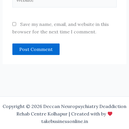
Save my name, email, and website in this
browser for the next time I comment.
Copyright © 2026 Deccan Neuropsychiatry Deaddiction
Rehab Centre Kolhapur | Created with by
takebusinessonline.in