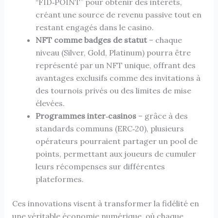
“FID‑POINT” pour obtenir des intérêts,
créant une source de revenu passive tout en
restant engagés dans le casino.
NFT comme badges de statut
– chaque
niveau (Silver, Gold, Platinum) pourra être
représenté par un NFT unique, offrant des
avantages exclusifs comme des invitations à
des tournois privés ou des limites de mise
élevées.
Programmes inter‑casinos
– grâce à des
standards communs (ERC‑20), plusieurs
opérateurs pourraient partager un pool de
points, permettant aux joueurs de cumuler
leurs récompenses sur différentes
plateformes.
Ces innovations visent à transformer la fidélité en
une véritable économie numérique, où chaque