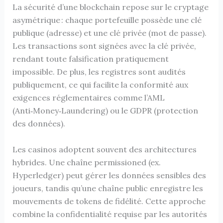
La sécurité d’une blockchain repose sur le cryptage
asymétrique : chaque portefeuille possède une clé
publique (adresse) et une clé privée (mot de passe).
Les transactions sont signées avec la clé privée,
rendant toute falsification pratiquement
impossible. De plus, les registres sont audités
publiquement, ce qui facilite la conformité aux
exigences réglementaires comme l’AML
(Anti‑Money‑Laundering) ou le GDPR (protection
des données).
Les casinos adoptent souvent des architectures
hybrides. Une chaîne permissioned (ex.
Hyperledger) peut gérer les données sensibles des
joueurs, tandis qu’une chaîne public enregistre les
mouvements de tokens de fidélité. Cette approche
combine la confidentialité requise par les autorités