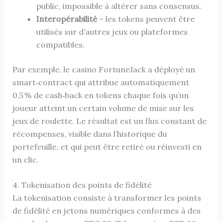
public, impossible à altérer sans consensus.
Interopérabilité
– les tokens peuvent être
utilisés sur d’autres jeux ou plateformes
compatibles.
Par exemple, le casino FortuneJack a déployé un
smart‑contract qui attribue automatiquement
0,5 % de cash‑back en tokens chaque fois qu’un
joueur atteint un certain volume de mise sur les
jeux de roulette. Le résultat est un flux constant de
récompenses, visible dans l’historique du
portefeuille, et qui peut être retiré ou réinvesti en
un clic.
4. Tokenisation des points de fidélité
La tokenisation consiste à transformer les points
de fidélité en jetons numériques conformes à des