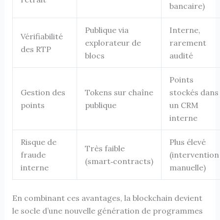
bancaire)
Publique via
Interne,
Vérifiabilité
explorateur de
rarement
des RTP
blocs
audité
Points
Gestion des
Tokens sur chaîne
stockés dans
points
publique
un CRM
interne
Risque de
Plus élevé
Très faible
fraude
(intervention
(smart‑contracts)
interne
manuelle)
En combinant ces avantages, la blockchain devient
le socle d’une nouvelle génération de programmes