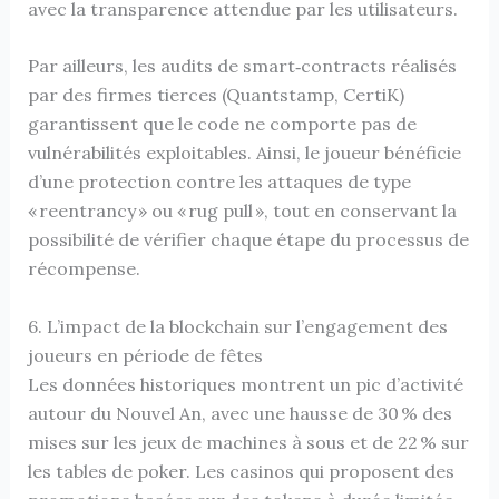
avec la transparence attendue par les utilisateurs.
Par ailleurs, les audits de smart‑contracts réalisés
par des firmes tierces (Quantstamp, CertiK)
garantissent que le code ne comporte pas de
vulnérabilités exploitables. Ainsi, le joueur bénéficie
d’une protection contre les attaques de type
« reentrancy » ou « rug pull », tout en conservant la
possibilité de vérifier chaque étape du processus de
récompense.
6. L’impact de la blockchain sur l’engagement des
joueurs en période de fêtes
Les données historiques montrent un pic d’activité
autour du Nouvel An, avec une hausse de 30 % des
mises sur les jeux de machines à sous et de 22 % sur
les tables de poker. Les casinos qui proposent des