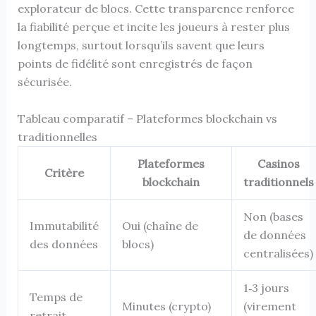
explorateur de blocs. Cette transparence renforce
la fiabilité perçue et incite les joueurs à rester plus
longtemps, surtout lorsqu’ils savent que leurs
points de fidélité sont enregistrés de façon
sécurisée.
Tableau comparatif – Plateformes blockchain vs
traditionnelles
Plateformes
Casinos
Critère
blockchain
traditionnels
Non (bases
Immutabilité
Oui (chaîne de
de données
des données
blocs)
centralisées)
1‑3 jours
Temps de
Minutes (crypto)
(virement
retrait