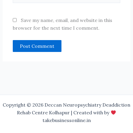
Save my name, email, and website in this
browser for the next time I comment.
Copyright © 2026 Deccan Neuropsychiatry Deaddiction
Rehab Centre Kolhapur | Created with by
takebusinessonline.in