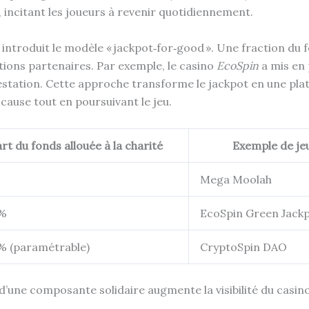
, incitant les joueurs à revenir quotidiennement.
introduit le modèle « jackpot‑for‑good ». Une fraction du 
ions partenaires. Par exemple, le casino
EcoSpin
a mis en 
estation. Cette approche transforme le jackpot en une plat
 cause tout en poursuivant le jeu.
rt du fonds allouée à la charité
Exemple de je
Mega Moolah
 %
EcoSpin Green Jack
 % (paramétrable)
CryptoSpin DAO
’une composante solidaire augmente la visibilité du casin