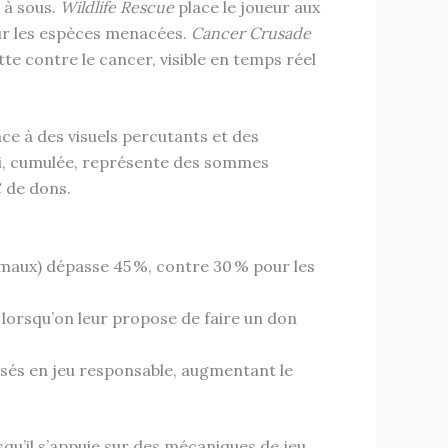
 à sous.
Wildlife Rescue
place le joueur aux
sur les espèces menacées.
Cancer Crusade
te contre le cancer, visible en temps réel
ce à des visuels percutants et des
ui, cumulée, représente des sommes
€ de dons.
imaux) dépasse 45 %, contre 30 % pour les
lorsqu’on leur propose de faire un don
isés en jeu responsable, augmentant le
qu’il s’appuie sur des mécaniques de jeu