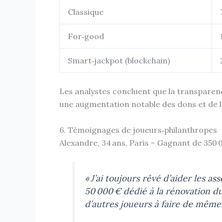
Classique
For‑good
Smart‑jackpot (blockchain)
Les analystes concluent que la transparenc
une augmentation notable des dons et de la
6. Témoignages de joueurs‑philanthropes
Alexandre, 34 ans, Paris – Gagnant de 350 
« J’ai toujours rêvé d’aider les a
50 000 € dédié à la rénovation d
d’autres joueurs à faire de même.