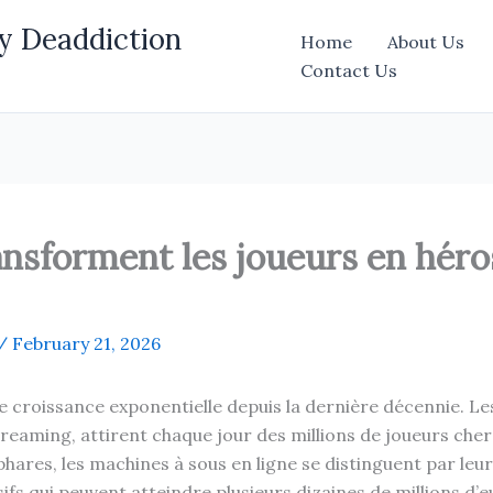
y Deaddiction
Home
About Us
Contact Us
nsforment les joueurs en héros 
/
February 21, 2026
 croissance exponentielle depuis la dernière décennie. Le
treaming, attirent chaque jour des millions de joueurs ch
phares, les machines à sous en ligne se distinguent par le
ifs qui peuvent atteindre plusieurs dizaines de millions d’e