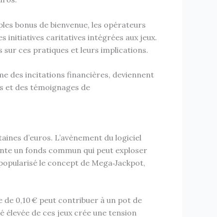
ples bonus de bienvenue, les opérateurs
initiatives caritatives intégrées aux jeux.
sur ces pratiques et leurs implications.
e des incitations financières, deviennent
es et des témoignages de
taines d’euros. L’avènement du logiciel
ente un fonds commun qui peut exploser
popularisé le concept de Mega‑Jackpot,
e de 0,10 € peut contribuer à un pot de
té élevée de ces jeux crée une tension