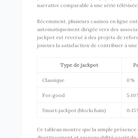
narrative comparable à une série télévisée
Récemment, plusieurs casinos en ligne ont 
automatiquement dirigée vers des associat
jackpot est reversé à des projets de refor
joueurs la satisfaction de contribuer à une
Type de jackpot
Pa
Classique
0 %
For‑good
5‑10
Smart‑jackpot (blockchain)
0‑15
Ce tableau montre que la simple présence d
divertissement et responsabilité sociétale.