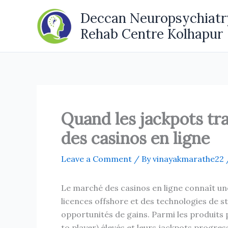
Skip
Deccan Neuropsychiatr
to
Rehab Centre Kolhapur
content
Quand les jackpots tra
des casinos en ligne
Leave a Comment
/ By
vinayakmarathe22
Le marché des casinos en ligne connaît une
licences offshore et des technologies de s
opportunités de gains. Parmi les produits 
to player) élevés et leurs jackpots progress