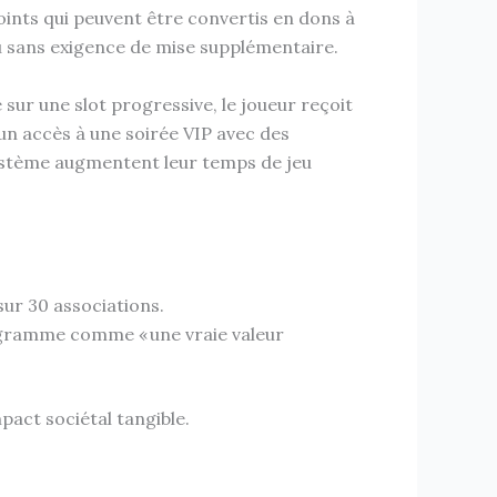
oints qui peuvent être convertis en dons à
eu sans exigence de mise supplémentaire.
sur une slot progressive, le joueur reçoit
 un accès à une soirée VIP avec des
ystème augmentent leur temps de jeu
sur 30 associations.
rogramme comme « une vraie valeur
pact sociétal tangible.