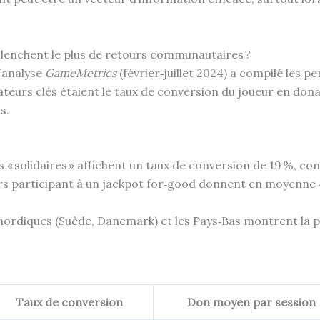
clenchent le plus de retours communautaires ?
’analyse
GameMetrics
(février‑juillet 2024) a compilé les 
teurs clés étaient le taux de conversion du joueur en don
s.
s « solidaires » affichent un taux de conversion de 19 %, co
s participant à un jackpot for‑good donnent en moyenne 42
 nordiques (Suède, Danemark) et les Pays‑Bas montrent la p
Taux de conversion
Don moyen par session