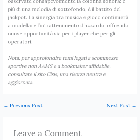
osservate consapevolmente la colonna sonora: è
più di una melodia di sottofondo, è il battito del
jackpot. La sinergia tra musica e gioco continuerà
a modellare l’intrattenimento d’azzardo, offrendo
nuove opportunità sia per i player che per gli
operatori.
Nota: per approfondire temi legati a scommesse
sportive non AAMS e a bookmaker affidabile,
consultate il sito Cisis, una risorsa neutra e
aggiornata.
←
Previous Post
Next Post
→
Leave a Comment