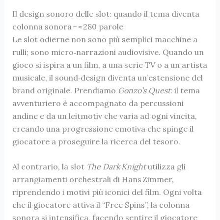
Il design sonoro delle slot: quando il tema diventa
colonna sonora – ≈ 280 parole
Le slot odierne non sono più semplici macchine a
rulli; sono micro‑narrazioni audiovisive. Quando un
gioco si ispira a un film, a una serie TV o a un artista
musicale, il sound‑design diventa un’estensione del
brand originale. Prendiamo
Gonzo’s Quest
: il tema
avventuriero è accompagnato da percussioni
andine e da un leitmotiv che varia ad ogni vincita,
creando una progressione emotiva che spinge il
giocatore a proseguire la ricerca del tesoro.
Al contrario, la slot
The Dark Knight
utilizza gli
arrangiamenti orchestrali di Hans Zimmer,
riprendendo i motivi più iconici del film. Ogni volta
che il giocatore attiva il “Free Spins”, la colonna
sonora si intensifica, facendo sentire il giocatore