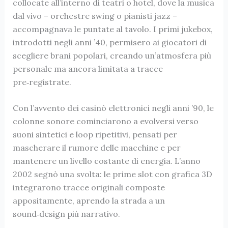
collocate all’interno di teatri o hotel, dove la musica
dal vivo – orchestre swing o pianisti jazz –
accompagnava le puntate al tavolo. I primi jukebox,
introdotti negli anni ’40, permisero ai giocatori di
scegliere brani popolari, creando un’atmosfera più
personale ma ancora limitata a tracce
pre‑registrate.
Con l’avvento dei casinò elettronici negli anni ’90, le
colonne sonore cominciarono a evolversi verso
suoni sintetici e loop ripetitivi, pensati per
mascherare il rumore delle macchine e per
mantenere un livello costante di energia. L’anno
2002 segnò una svolta: le prime slot con grafica 3D
integrarono tracce originali composte
appositamente, aprendo la strada a un
sound‑design più narrativo.