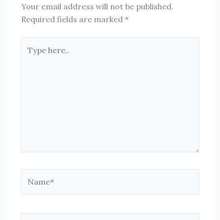
Your email address will not be published.
Required fields are marked
*
Type
here..
Name*
Email*