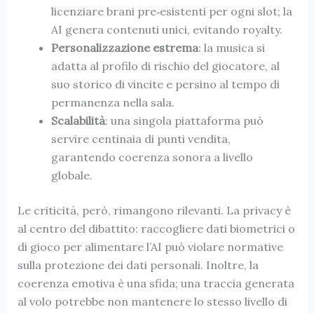
licenziare brani pre‑esistenti per ogni slot; la
AI genera contenuti unici, evitando royalty.
Personalizzazione estrema
: la musica si
adatta al profilo di rischio del giocatore, al
suo storico di vincite e persino al tempo di
permanenza nella sala.
Scalabilità
: una singola piattaforma può
servire centinaia di punti vendita,
garantendo coerenza sonora a livello
globale.
Le criticità, però, rimangono rilevanti. La privacy è
al centro del dibattito: raccogliere dati biometrici o
di gioco per alimentare l’AI può violare normative
sulla protezione dei dati personali. Inoltre, la
coerenza emotiva è una sfida; una traccia generata
al volo potrebbe non mantenere lo stesso livello di