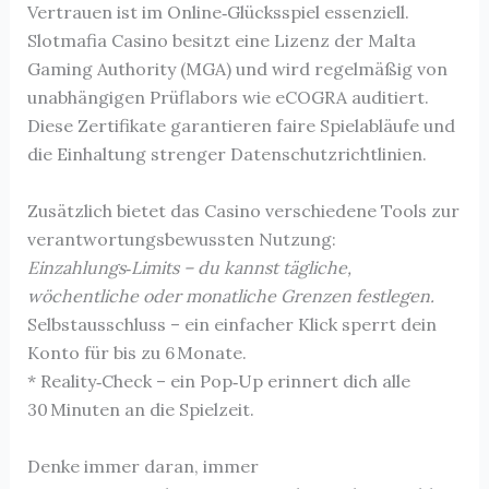
Vertrauen ist im Online‑Glücksspiel essenziell.
Slotmafia Casino besitzt eine Lizenz der Malta
Gaming Authority (MGA) und wird regelmäßig von
unabhängigen Prüflabors wie eCOGRA auditiert.
Diese Zertifikate garantieren faire Spielabläufe und
die Einhaltung strenger Datenschutzrichtlinien.
Zusätzlich bietet das Casino verschiedene Tools zur
verantwortungsbewussten Nutzung:
Einzahlungs‑Limits – du kannst tägliche,
wöchentliche oder monatliche Grenzen festlegen.
Selbstausschluss – ein einfacher Klick sperrt dein
Konto für bis zu 6 Monate.
* Reality‑Check – ein Pop‑Up erinnert dich alle
30 Minuten an die Spielzeit.
Denke immer daran, immer