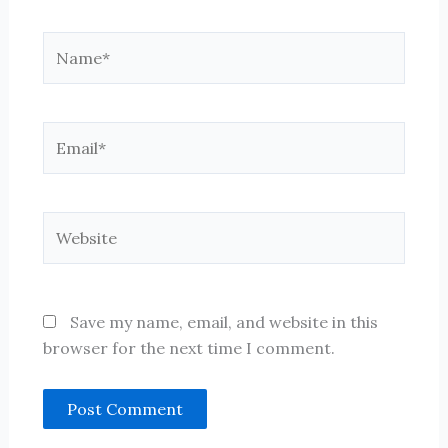
Name*
Email*
Website
Save my name, email, and website in this
browser for the next time I comment.