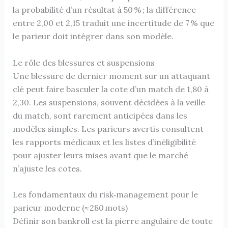
la probabilité d’un résultat à 50 % ; la différence
entre 2,00 et 2,15 traduit une incertitude de 7 % que
le parieur doit intégrer dans son modèle.
Le rôle des blessures et suspensions
Une blessure de dernier moment sur un attaquant
clé peut faire basculer la cote d’un match de 1,80 à
2,30. Les suspensions, souvent décidées à la veille
du match, sont rarement anticipées dans les
modèles simples. Les parieurs avertis consultent
les rapports médicaux et les listes d’inéligibilité
pour ajuster leurs mises avant que le marché
n’ajuste les cotes.
Les fondamentaux du risk‑management pour le
parieur moderne (≈ 280 mots)
Définir son bankroll est la pierre angulaire de toute