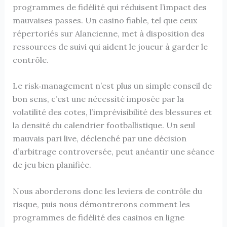
programmes de fidélité qui réduisent l’impact des
mauvaises passes. Un casino fiable, tel que ceux
répertoriés sur Alancienne, met à disposition des
ressources de suivi qui aident le joueur à garder le
contrôle.
Le risk‑management n’est plus un simple conseil de
bon sens, c’est une nécessité imposée par la
volatilité des cotes, l’imprévisibilité des blessures et
la densité du calendrier footballistique. Un seul
mauvais pari live, déclenché par une décision
d’arbitrage controversée, peut anéantir une séance
de jeu bien planifiée.
Nous aborderons donc les leviers de contrôle du
risque, puis nous démontrerons comment les
programmes de fidélité des casinos en ligne