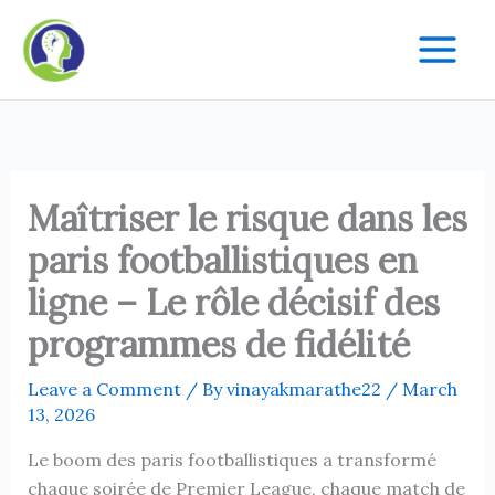
Skip
to
content
Maîtriser le risque dans les
paris footballistiques en
ligne – Le rôle décisif des
programmes de fidélité
Leave a Comment
/ By
vinayakmarathe22
/
March
13, 2026
Le boom des paris footballistiques a transformé
chaque soirée de Premier League, chaque match de