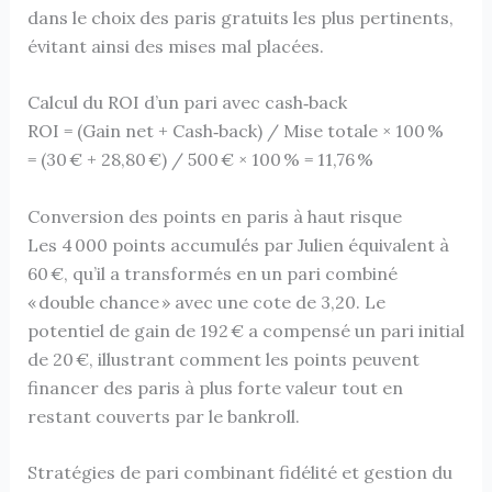
dans le choix des paris gratuits les plus pertinents,
évitant ainsi des mises mal placées.
Calcul du ROI d’un pari avec cash‑back
ROI = (Gain net + Cash‑back) / Mise totale × 100 %
= (30 € + 28,80 €) / 500 € × 100 % = 11,76 %
Conversion des points en paris à haut risque
Les 4 000 points accumulés par Julien équivalent à
60 €, qu’il a transformés en un pari combiné
« double chance » avec une cote de 3,20. Le
potentiel de gain de 192 € a compensé un pari initial
de 20 €, illustrant comment les points peuvent
financer des paris à plus forte valeur tout en
restant couverts par le bankroll.
Stratégies de pari combinant fidélité et gestion du