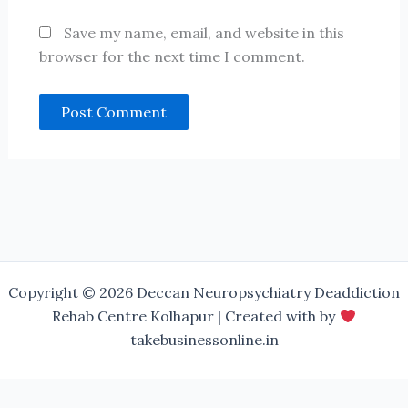
Save my name, email, and website in this
browser for the next time I comment.
Copyright © 2026 Deccan Neuropsychiatry Deaddiction
Rehab Centre Kolhapur | Created with by
takebusinessonline.in