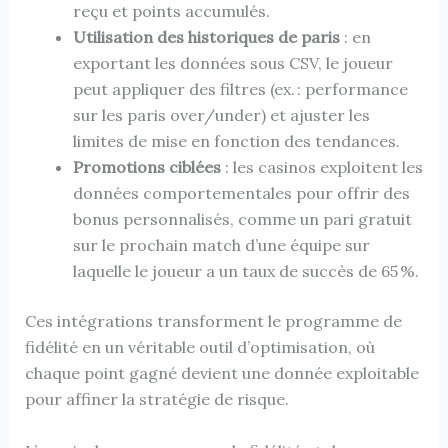
reçu et points accumulés.
Utilisation des historiques de paris
: en
exportant les données sous CSV, le joueur
peut appliquer des filtres (ex. : performance
sur les paris over/under) et ajuster les
limites de mise en fonction des tendances.
Promotions ciblées
: les casinos exploitent les
données comportementales pour offrir des
bonus personnalisés, comme un pari gratuit
sur le prochain match d’une équipe sur
laquelle le joueur a un taux de succès de 65 %.
Ces intégrations transforment le programme de
fidélité en un véritable outil d’optimisation, où
chaque point gagné devient une donnée exploitable
pour affiner la stratégie de risque.