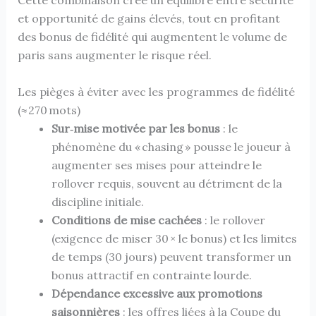
Cette combinaison crée un équilibre entre sécurité
et opportunité de gains élevés, tout en profitant
des bonus de fidélité qui augmentent le volume de
paris sans augmenter le risque réel.
Les pièges à éviter avec les programmes de fidélité
(≈ 270 mots)
Sur‑mise motivée par les bonus
: le
phénomène du « chasing » pousse le joueur à
augmenter ses mises pour atteindre le
rollover requis, souvent au détriment de la
discipline initiale.
Conditions de mise cachées
: le rollover
(exigence de miser 30 × le bonus) et les limites
de temps (30 jours) peuvent transformer un
bonus attractif en contrainte lourde.
Dépendance excessive aux promotions
saisonnières
: les offres liées à la Coupe du