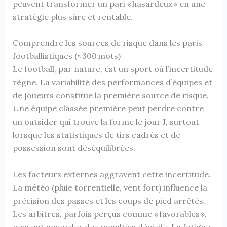
peuvent transformer un pari « hasardeux » en une
stratégie plus sûre et rentable.
Comprendre les sources de risque dans les paris
footballistiques (≈ 300 mots)
Le football, par nature, est un sport où l’incertitude
règne. La variabilité des performances d’équipes et
de joueurs constitue la première source de risque.
Une équipe classée première peut perdre contre
un outsider qui trouve la forme le jour J, surtout
lorsque les statistiques de tirs cadrés et de
possession sont déséquilibrées.
Les facteurs externes aggravent cette incertitude.
La météo (pluie torrentielle, vent fort) influence la
précision des passes et les coups de pied arrêtés.
Les arbitres, parfois perçus comme « favorables »,
peuvent accorder des penalties décisifs. La fatigue,