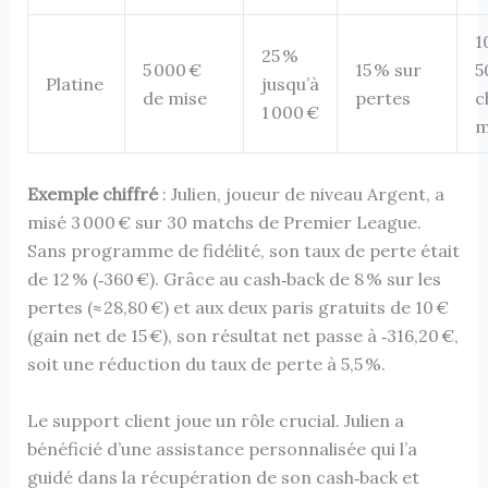
1
25 %
5 000 €
15 % sur
5
Platine
jusqu’à
de mise
pertes
c
1 000 €
m
Exemple chiffré
: Julien, joueur de niveau Argent, a
misé 3 000 € sur 30 matchs de Premier League.
Sans programme de fidélité, son taux de perte était
de 12 % (‑360 €). Grâce au cash‑back de 8 % sur les
pertes (≈ 28,80 €) et aux deux paris gratuits de 10 €
(gain net de 15 €), son résultat net passe à ‑316,20 €,
soit une réduction du taux de perte à 5,5 %.
Le support client joue un rôle crucial. Julien a
bénéficié d’une assistance personnalisée qui l’a
guidé dans la récupération de son cash‑back et