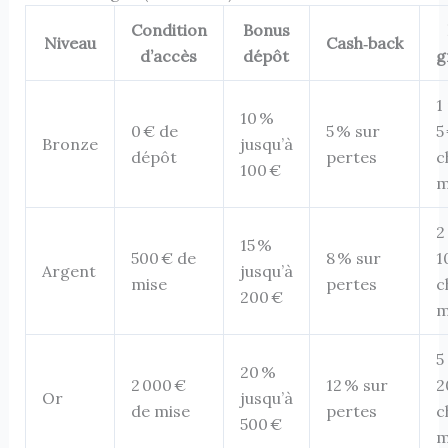
Condition
Bonus
Niveau
Cash‑back
d’accès
dépôt
g
1
10 %
0 € de
5 % sur
5
Bronze
jusqu’à
dépôt
pertes
c
100 €
m
2
15 %
500 € de
8 % sur
1
Argent
jusqu’à
mise
pertes
c
200 €
m
5
20 %
2 000 €
12 % sur
2
Or
jusqu’à
de mise
pertes
c
500 €
m