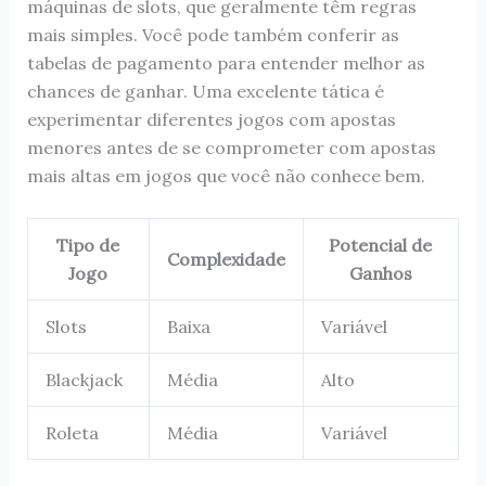
máquinas de slots, que geralmente têm regras
mais simples. Você pode também conferir as
tabelas de pagamento para entender melhor as
chances de ganhar. Uma excelente tática é
experimentar diferentes jogos com apostas
menores antes de se comprometer com apostas
mais altas em jogos que você não conhece bem.
Tipo de
Potencial de
Complexidade
Jogo
Ganhos
Slots
Baixa
Variável
Blackjack
Média
Alto
Roleta
Média
Variável