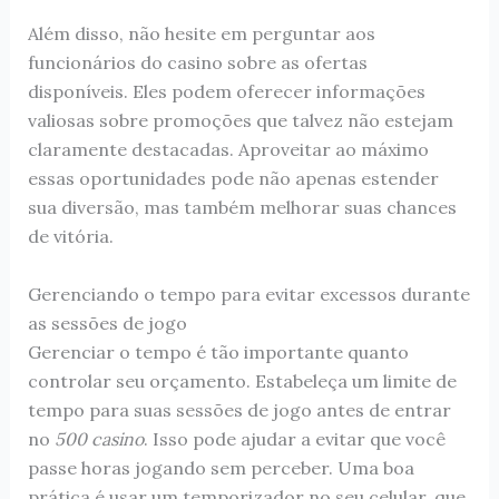
Além disso, não hesite em perguntar aos
funcionários do casino sobre as ofertas
disponíveis. Eles podem oferecer informações
valiosas sobre promoções que talvez não estejam
claramente destacadas. Aproveitar ao máximo
essas oportunidades pode não apenas estender
sua diversão, mas também melhorar suas chances
de vitória.
Gerenciando o tempo para evitar excessos durante
as sessões de jogo
Gerenciar o tempo é tão importante quanto
controlar seu orçamento. Estabeleça um limite de
tempo para suas sessões de jogo antes de entrar
no
500 casino
. Isso pode ajudar a evitar que você
passe horas jogando sem perceber. Uma boa
prática é usar um temporizador no seu celular, que