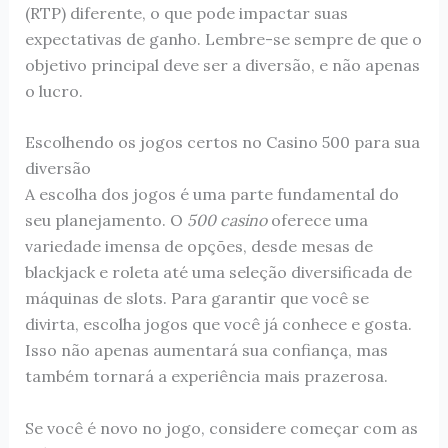
(RTP) diferente, o que pode impactar suas
expectativas de ganho. Lembre-se sempre de que o
objetivo principal deve ser a diversão, e não apenas
o lucro.
Escolhendo os jogos certos no Casino 500 para sua
diversão
A escolha dos jogos é uma parte fundamental do
seu planejamento. O
500 casino
oferece uma
variedade imensa de opções, desde mesas de
blackjack e roleta até uma seleção diversificada de
máquinas de slots. Para garantir que você se
divirta, escolha jogos que você já conhece e gosta.
Isso não apenas aumentará sua confiança, mas
também tornará a experiência mais prazerosa.
Se você é novo no jogo, considere começar com as