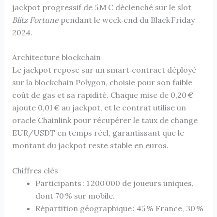
jackpot progressif de 5 M € déclenché sur le slot
Blitz Fortune
pendant le week‑end du Black Friday
2024.
Architecture blockchain
Le jackpot repose sur un smart‑contract déployé
sur la blockchain Polygon, choisie pour son faible
coût de gas et sa rapidité. Chaque mise de 0,20 €
ajoute 0,01 € au jackpot, et le contrat utilise un
oracle Chainlink pour récupérer le taux de change
EUR/USDT en temps réel, garantissant que le
montant du jackpot reste stable en euros.
Chiffres clés
Participants : 1 200 000 de joueurs uniques,
dont 70 % sur mobile.
Répartition géographique : 45 % France, 30 %