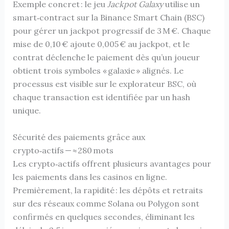
Exemple concret : le jeu
Jackpot Galaxy
utilise un
smart‑contract sur la Binance Smart Chain (BSC)
pour gérer un jackpot progressif de 3 M €. Chaque
mise de 0,10 € ajoute 0,005 € au jackpot, et le
contrat déclenche le paiement dès qu’un joueur
obtient trois symboles « galaxie » alignés. Le
processus est visible sur le explorateur BSC, où
chaque transaction est identifiée par un hash
unique.
Sécurité des paiements grâce aux
crypto‑actifs — ≈ 280 mots
Les crypto‑actifs offrent plusieurs avantages pour
les paiements dans les casinos en ligne.
Premièrement, la rapidité : les dépôts et retraits
sur des réseaux comme Solana ou Polygon sont
confirmés en quelques secondes, éliminant les