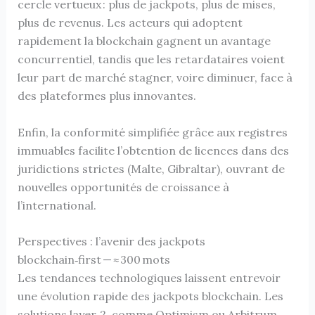
cercle vertueux : plus de jackpots, plus de mises,
plus de revenus. Les acteurs qui adoptent
rapidement la blockchain gagnent un avantage
concurrentiel, tandis que les retardataires voient
leur part de marché stagner, voire diminuer, face à
des plateformes plus innovantes.
Enfin, la conformité simplifiée grâce aux registres
immuables facilite l’obtention de licences dans des
juridictions strictes (Malte, Gibraltar), ouvrant de
nouvelles opportunités de croissance à
l’international.
Perspectives : l’avenir des jackpots
blockchain‑first — ≈ 300 mots
Les tendances technologiques laissent entrevoir
une évolution rapide des jackpots blockchain. Les
solutions layer‑2, comme Optimism ou Arbitrum,