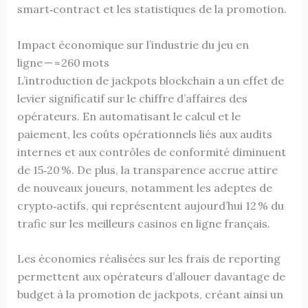
smart‑contract et les statistiques de la promotion.
Impact économique sur l’industrie du jeu en
ligne — ≈ 260 mots
L’introduction de jackpots blockchain a un effet de
levier significatif sur le chiffre d’affaires des
opérateurs. En automatisant le calcul et le
paiement, les coûts opérationnels liés aux audits
internes et aux contrôles de conformité diminuent
de 15‑20 %. De plus, la transparence accrue attire
de nouveaux joueurs, notamment les adeptes de
crypto‑actifs, qui représentent aujourd’hui 12 % du
trafic sur les meilleurs casinos en ligne français.
Les économies réalisées sur les frais de reporting
permettent aux opérateurs d’allouer davantage de
budget à la promotion de jackpots, créant ainsi un