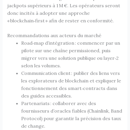
jackpots supérieurs à 1 M €. Les opérateurs seront
donc incités à adopter une approche
« blockchain‑first » afin de rester en conformité.
Recommandations aux acteurs du marché
Road‑map d’intégration : commencer par un
pilote sur une chaîne permissioned, puis
migrer vers une solution publique ou layer‑2
selon les volumes.
Communication client : publier des liens vers
les explorateurs de blockchain et expliquer le
fonctionnement des smart‑contracts dans
des guides accessibles.
Partenariats : collaborer avec des
fournisseurs d’oracles fiables (Chainlink, Band
Protocol) pour garantir la précision des taux
de change.