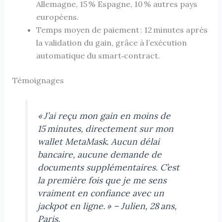
Allemagne, 15 % Espagne, 10 % autres pays
européens.
Temps moyen de paiement : 12 minutes après
la validation du gain, grâce à l’exécution
automatique du smart‑contract.
Témoignages
« J’ai reçu mon gain en moins de
15 minutes, directement sur mon
wallet MetaMask. Aucun délai
bancaire, aucune demande de
documents supplémentaires. C’est
la première fois que je me sens
vraiment en confiance avec un
jackpot en ligne. »
– Julien, 28 ans,
Paris.