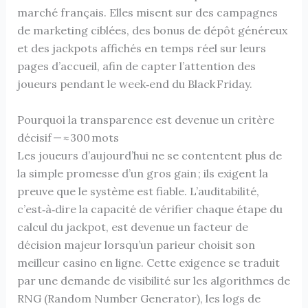
marché français. Elles misent sur des campagnes
de marketing ciblées, des bonus de dépôt généreux
et des jackpots affichés en temps réel sur leurs
pages d’accueil, afin de capter l’attention des
joueurs pendant le week‑end du Black Friday.
Pourquoi la transparence est devenue un critère
décisif — ≈ 300 mots
Les joueurs d’aujourd’hui ne se contentent plus de
la simple promesse d’un gros gain ; ils exigent la
preuve que le système est fiable. L’auditabilité,
c’est‑à‑dire la capacité de vérifier chaque étape du
calcul du jackpot, est devenue un facteur de
décision majeur lorsqu’un parieur choisit son
meilleur casino en ligne. Cette exigence se traduit
par une demande de visibilité sur les algorithmes de
RNG (Random Number Generator), les logs de