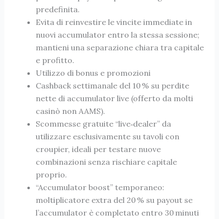
predefinita.
Evita di reinvestire le vincite immediate in
nuovi accumulator entro la stessa sessione;
mantieni una separazione chiara tra capitale
e profitto.
Utilizzo di bonus e promozioni
Cashback settimanale del 10 % su perdite
nette di accumulator live (offerto da molti
casinò non AAMS).
Scommesse gratuite “live‑dealer” da
utilizzare esclusivamente su tavoli con
croupier, ideali per testare nuove
combinazioni senza rischiare capitale
proprio.
“Accumulator boost” temporaneo:
moltiplicatore extra del 20 % su payout se
l’accumulator è completato entro 30 minuti