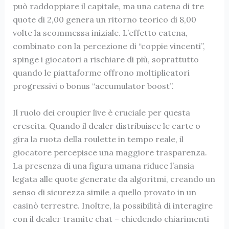
può raddoppiare il capitale, ma una catena di tre
quote di 2,00 genera un ritorno teorico di 8,00
volte la scommessa iniziale. L’effetto catena,
combinato con la percezione di “coppie vincenti”,
spinge i giocatori a rischiare di più, soprattutto
quando le piattaforme offrono moltiplicatori
progressivi o bonus “accumulator boost”.
Il ruolo dei croupier live è cruciale per questa
crescita. Quando il dealer distribuisce le carte o
gira la ruota della roulette in tempo reale, il
giocatore percepisce una maggiore trasparenza.
La presenza di una figura umana riduce l’ansia
legata alle quote generate da algoritmi, creando un
senso di sicurezza simile a quello provato in un
casinò terrestre. Inoltre, la possibilità di interagire
con il dealer tramite chat – chiedendo chiarimenti