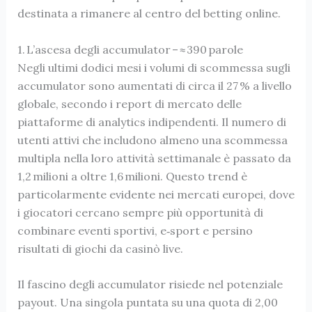
destinata a rimanere al centro del betting online.
1. L’ascesa degli accumulator – ≈ 390 parole
Negli ultimi dodici mesi i volumi di scommessa sugli
accumulator sono aumentati di circa il 27 % a livello
globale, secondo i report di mercato delle
piattaforme di analytics indipendenti. Il numero di
utenti attivi che includono almeno una scommessa
multipla nella loro attività settimanale è passato da
1,2 milioni a oltre 1,6 milioni. Questo trend è
particolarmente evidente nei mercati europei, dove
i giocatori cercano sempre più opportunità di
combinare eventi sportivi, e‑sport e persino
risultati di giochi da casinò live.
Il fascino degli accumulator risiede nel potenziale
payout. Una singola puntata su una quota di 2,00