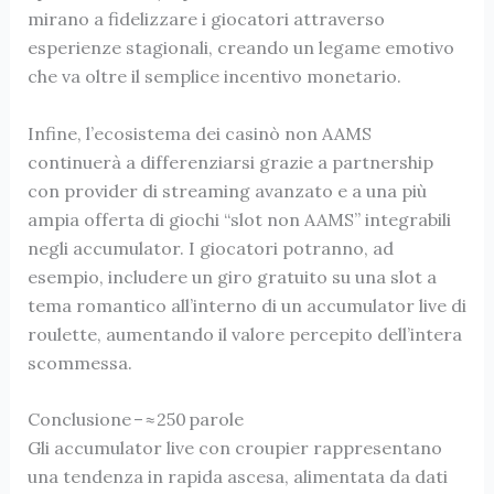
mirano a fidelizzare i giocatori attraverso
esperienze stagionali, creando un legame emotivo
che va oltre il semplice incentivo monetario.
Infine, l’ecosistema dei casinò non AAMS
continuerà a differenziarsi grazie a partnership
con provider di streaming avanzato e a una più
ampia offerta di giochi “slot non AAMS” integrabili
negli accumulator. I giocatori potranno, ad
esempio, includere un giro gratuito su una slot a
tema romantico all’interno di un accumulator live di
roulette, aumentando il valore percepito dell’intera
scommessa.
Conclusione – ≈ 250 parole
Gli accumulator live con croupier rappresentano
una tendenza in rapida ascesa, alimentata da dati