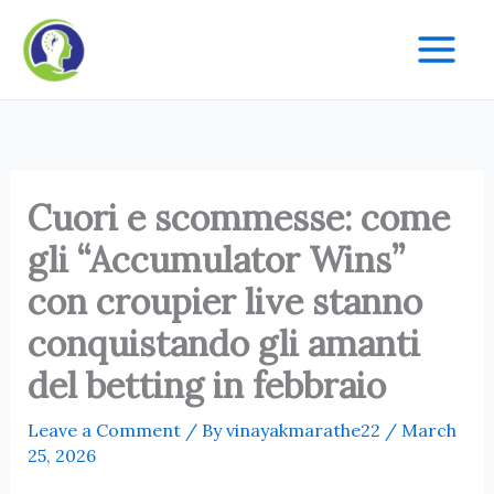
Skip
to
content
Cuori e scommesse: come
gli “Accumulator Wins”
con croupier live stanno
conquistando gli amanti
del betting in febbraio
Leave a Comment
/ By
vinayakmarathe22
/
March
25, 2026