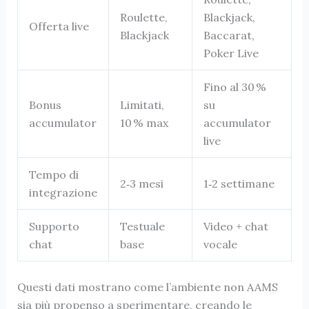
Roulette,
Blackjack,
Offerta live
Blackjack
Baccarat,
Poker Live
Fino al 30 %
Bonus
Limitati,
su
accumulator
10 % max
accumulator
live
Tempo di
2‑3 mesi
1‑2 settimane
integrazione
Supporto
Testuale
Video + chat
chat
base
vocale
Questi dati mostrano come l’ambiente non AAMS
sia più propenso a sperimentare, creando le