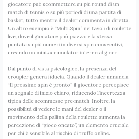
giocatore può scommettere su più round di un
match di tennis o su più periodi di una partita di
basket, tutto mentre il dealer commenta in diretta.
Un altro esempio è “Multi‑Spin” nei tavoli di roulette
live, dove il giocatore può piazzare la stessa
puntata su più numeri in diversi spin consecutivi,
creando un mini‑accumulator interno al gioco.
Dal punto di vista psicologico, la presenza del
croupier genera fiducia. Quando il dealer annuncia
“Il prossimo spin è pronto”, il giocatore percepisce
un segnale di inizio chiaro, riducendo l’incertezza
tipica delle scommesse pre‑match. Inoltre, la
possibilità di vedere le mani del dealer o il
movimento della pallina della roulette aumenta la
percezione di “gioco onesto”, un elemento cruciale
per chi è sensibile al rischio di truffe online.