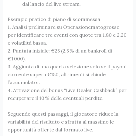
dal lancio del live stream.
Esempio pratico di piano di scommessa
1. Analisi preliminare su Operazionematogrosso
per identificare tre eventi con quote tra 1,80 e 2,20
e volatilità bassa.
2. Puntata iniziale: €25 (2,5 % di un bankroll di
€1 000).
3. Aggiunta di una quarta selezione solo se il payout
corrente supera €150, altrimenti si chiude
l’accumulator.
4. Attivazione del bonus “Live‑Dealer Cashback” per
recuperare il 10 % delle eventuali perdite.
Seguendo questi passaggi, il giocatore riduce la
variabilità del risultato e sfrutta al massimo le
opportunità offerte dal formato live.