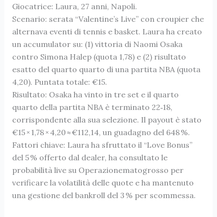
Giocatrice: Laura, 27 anni, Napoli.
Scenario: serata “Valentine’s Live” con croupier che
alternava eventi di tennis e basket. Laura ha creato
un accumulator su: (1) vittoria di Naomi Osaka
contro Simona Halep (quota 1,78) e (2) risultato
esatto del quarto quarto di una partita NBA (quota
4,20). Puntata totale: €15.
Risultato: Osaka ha vinto in tre set e il quarto
quarto della partita NBA è terminato 22‑18,
corrispondente alla sua selezione. Il payout è stato
€15 × 1,78 × 4,20 ≈ €112,14, un guadagno del 648 %.
Fattori chiave: Laura ha sfruttato il “Love Bonus”
del 5 % offerto dal dealer, ha consultato le
probabilità live su Operazionematogrosso per
verificare la volatilità delle quote e ha mantenuto
una gestione del bankroll del 3 % per scommessa.