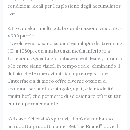
condizioni ideali per l’esplosione degli accumulator
live.
2. Live dealer + multi‑bet: la combinazione vincente –
≈ 390 parole
I tavoli live si basano su una tecnologia di streaming
HD a 1080p, con una latenza media inferiore a
1,5 secondi. Questo garantisce che il dealer, la ruota
o le carte siano visibili in tempo reale, eliminando il
dubbio che le operazioni siano pre‑registrate.
L’interfaccia di gioco offre diverse opzioni di
scommessa: puntate singole, split, e la modalità
“multi‑bet”, che permette di selezionare più risultati
contemporaneamente.
Nel caso dei casinò sportivi, i bookmaker hanno
introdotto prodotti come “Bet‑the‑Round”, dove il