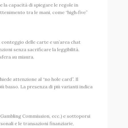
e la capacità di spiegare le regole in
ttenimento tra le mani, come “high‑five”
el conteggio delle carte e un’area chat
ioni senza sacrificare la leggibilità.
sfera su misura.
hiede attenzione al “no hole card”. Il
ù basso. La presenza di più varianti indica
K Gambling Commission, ecc.) e sottoporsi
sonali e le transazioni finanziarie,