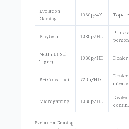
Evolution
1080p/4K
Top‑tie
Gaming
Profess
Playtech
1080p/HD
persona
NetEnt (Red
1080p/HD
Dealer 
Tiger)
Dealer
BetConstruct
720p/HD
intern
Dealer
Microgaming
1080p/HD
contin
Evolution Gaming