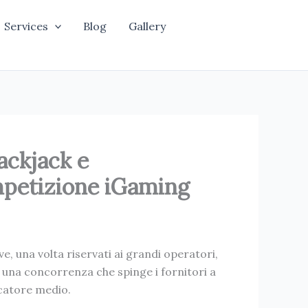
Services
Blog
Gallery
ackjack e
ompetizione iGaming
ve, una volta riservati ai grandi operatori,
a una concorrenza che spinge i fornitori a
ocatore medio.