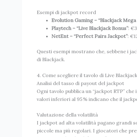
Esempi di jackpot record
Evolution Gaming – “Blackjack Mega
Playtech – “Live Blackjack Bonus”
: €
NetEnt – “Perfect Pairs Jackpot”
: €1
Questi esempi mostrano che, sebbene i jack
di Blackjack.
4. Come scegliere il tavolo di Live Blackjac
Analisi del tasso di payout del jackpot
Ogni tavolo pubblica un “jackpot RTP” che i
valori inferiori al 95 % indicano che il jac
Valutazione della volatilità
I jackpot ad alta volatilità pagano grandi 
piccole ma più regolari. I giocatori che pr