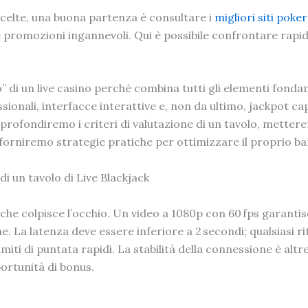
scelte, una buona partenza è consultare i
migliori siti poker
re promozioni ingannevoli. Qui è possibile confrontare rapi
o” di un live casino perché combina tutti gli elementi fond
ssionali, interfacce interattive e, non da ultimo, jackpot
approfondiremo i criteri di valutazione di un tavolo, metter
orniremo strategie pratiche per ottimizzare il proprio ban
 di un tavolo di Live Blackjack
che colpisce l’occhio. Un video a 1080p con 60 fps garantisc
. La latenza deve essere inferiore a 2 secondi; qualsiasi ri
miti di puntata rapidi. La stabilità della connessione è altr
ortunità di bonus.