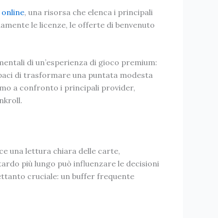
 online
, una risorsa che elenca i principali
damente le licenze, le offerte di benvenuto
amentali di un’esperienza di gioco premium:
 capaci di trasformare una puntata modesta
emo a confronto i principali provider,
kroll.
e una lettura chiara delle carte,
tardo più lungo può influenzare le decisioni
ettanto cruciale: un buffer frequente