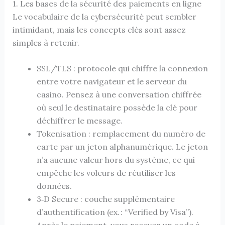
1. Les bases de la sécurité des paiements en ligne
Le vocabulaire de la cybersécurité peut sembler
intimidant, mais les concepts clés sont assez
simples à retenir.
SSL/TLS : protocole qui chiffre la connexion
entre votre navigateur et le serveur du
casino. Pensez à une conversation chiffrée
où seul le destinataire possède la clé pour
déchiffrer le message.
Tokenisation : remplacement du numéro de
carte par un jeton alphanumérique. Le jeton
n’a aucune valeur hors du système, ce qui
empêche les voleurs de réutiliser les
données.
3‑D Secure : couche supplémentaire
d’authentification (ex. : “Verified by Visa”).