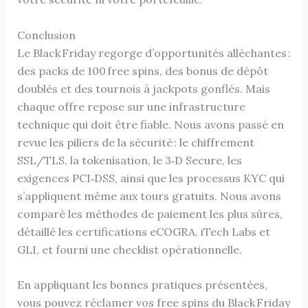
Conclusion
Le Black Friday regorge d’opportunités alléchantes :
des packs de 100 free spins, des bonus de dépôt
doublés et des tournois à jackpots gonflés. Mais
chaque offre repose sur une infrastructure
technique qui doit être fiable. Nous avons passé en
revue les piliers de la sécurité : le chiffrement
SSL/TLS, la tokenisation, le 3‑D Secure, les
exigences PCI‑DSS, ainsi que les processus KYC qui
s’appliquent même aux tours gratuits. Nous avons
comparé les méthodes de paiement les plus sûres,
détaillé les certifications eCOGRA, iTech Labs et
GLI, et fourni une checklist opérationnelle.
En appliquant les bonnes pratiques présentées,
vous pouvez réclamer vos free spins du Black Friday