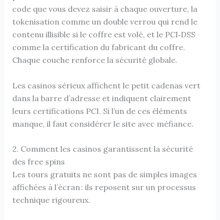
code que vous devez saisir à chaque ouverture, la
tokenisation comme un double verrou qui rend le
contenu illisible si le coffre est volé, et le PCI‑DSS
comme la certification du fabricant du coffre.
Chaque couche renforce la sécurité globale.
Les casinos sérieux affichent le petit cadenas vert
dans la barre d’adresse et indiquent clairement
leurs certifications PCI. Si l’un de ces éléments
manque, il faut considérer le site avec méfiance.
2. Comment les casinos garantissent la sécurité
des free spins
Les tours gratuits ne sont pas de simples images
affichées à l’écran : ils reposent sur un processus
technique rigoureux.