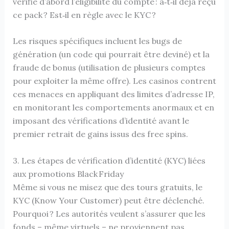
vérifie d’abord l’éligibilité du compte : a‑t‑il déjà reçu
ce pack ? Est‑il en règle avec le KYC ?
Les risques spécifiques incluent les bugs de
génération (un code qui pourrait être deviné) et la
fraude de bonus (utilisation de plusieurs comptes
pour exploiter la même offre). Les casinos contrent
ces menaces en appliquant des limites d’adresse IP,
en monitorant les comportements anormaux et en
imposant des vérifications d’identité avant le
premier retrait de gains issus des free spins.
3. Les étapes de vérification d’identité (KYC) liées
aux promotions Black Friday
Même si vous ne misez que des tours gratuits, le
KYC (Know Your Customer) peut être déclenché.
Pourquoi ? Les autorités veulent s’assurer que les
fonds – même virtuels – ne proviennent pas