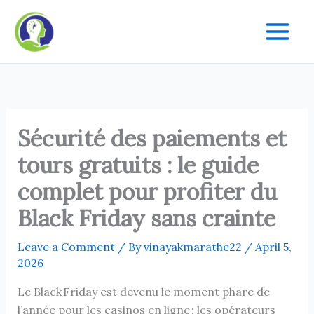
Skip
to
content
Sécurité des paiements et
tours gratuits : le guide
complet pour profiter du
Black Friday sans crainte
Leave a Comment
/ By
vinayakmarathe22
/
April 5,
2026
Le Black Friday est devenu le moment phare de
l’année pour les casinos en ligne : les opérateurs