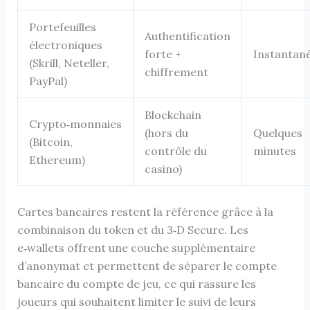
Portefeuilles
Authentification
électroniques
forte +
Instantan
(Skrill, Neteller,
chiffrement
PayPal)
Blockchain
Crypto‑monnaies
(hors du
Quelques
(Bitcoin,
contrôle du
minutes
Ethereum)
casino)
Cartes bancaires restent la référence grâce à la
combinaison du token et du 3‑D Secure. Les
e‑wallets offrent une couche supplémentaire
d’anonymat et permettent de séparer le compte
bancaire du compte de jeu, ce qui rassure les
joueurs qui souhaitent limiter le suivi de leurs