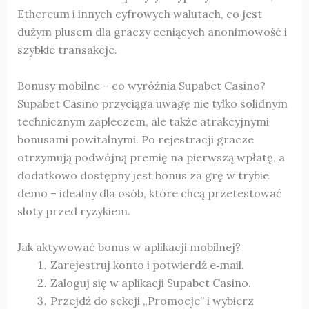
Ethereum i innych cyfrowych walutach, co jest
dużym plusem dla graczy ceniących anonimowość i
szybkie transakcje.
Bonusy mobilne – co wyróżnia Supabet Casino?
Supabet Casino przyciąga uwagę nie tylko solidnym
technicznym zapleczem, ale także atrakcyjnymi
bonusami powitalnymi. Po rejestracji gracze
otrzymują podwójną premię na pierwszą wpłatę, a
dodatkowo dostępny jest bonus za grę w trybie
demo – idealny dla osób, które chcą przetestować
sloty przed ryzykiem.
Jak aktywować bonus w aplikacji mobilnej?
Zarejestruj konto i potwierdź e‑mail.
Zaloguj się w aplikacji Supabet Casino.
Przejdź do sekcji „Promocje” i wybierz