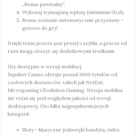
„Bonus powitalny”.
Wykonaj wymaganą wpłatę (minimum 50 zł).
Bonus zostanie automatycznie przyznany –
gotowe do gry!
Dzięki temu proces jest prosty i szybki, a gracze od
razu mogą cieszyć się dodatkowymi środkami.
Gry dostępne w wersji mobilnej
Supabet Casino oferuje ponad 3000 tytułów od
czołowych dostawców, takich jak NetEnt,
Microgaming i Evolution Gaming. Wersja mobilna
nie różni się pod względem jakości od wersji
desktopowej. Oto kilka najpopularniejszych
kategorii:
Sloty – klasyczne jednoręki bandyta, video