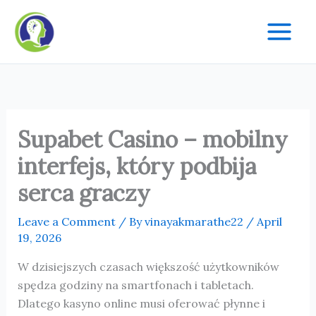
Skip
to
content
Supabet Casino – mobilny
interfejs, który podbija
serca graczy
Leave a Comment
/ By
vinayakmarathe22
/
April
19, 2026
W dzisiejszych czasach większość użytkowników
spędza godziny na smartfonach i tabletach.
Dlatego kasyno online musi oferować płynne i