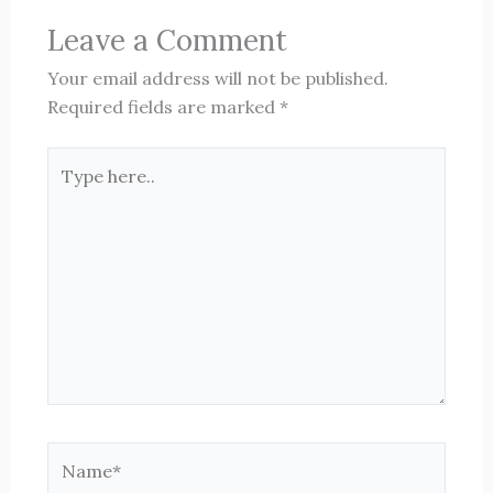
Leave a Comment
Your email address will not be published.
Required fields are marked
*
Type
here..
Name*