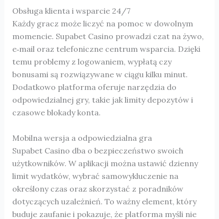
Obsługa klienta i wsparcie 24/7
Każdy gracz może liczyć na pomoc w dowolnym
momencie. Supabet Casino prowadzi czat na żywo,
e‑mail oraz telefoniczne centrum wsparcia. Dzięki
temu problemy z logowaniem, wypłatą czy
bonusami są rozwiązywane w ciągu kilku minut.
Dodatkowo platforma oferuje narzędzia do
odpowiedzialnej gry, takie jak limity depozytów i
czasowe blokady konta.
Mobilna wersja a odpowiedzialna gra
Supabet Casino dba o bezpieczeństwo swoich
użytkowników. W aplikacji można ustawić dzienny
limit wydatków, wybrać samowykluczenie na
określony czas oraz skorzystać z poradników
dotyczących uzależnień. To ważny element, który
buduje zaufanie i pokazuje, że platforma myśli nie